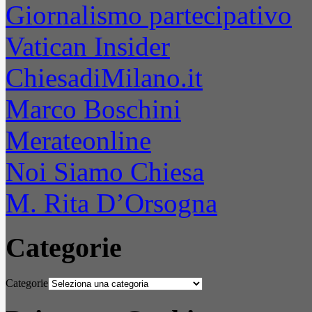
Giornalismo partecipativo
Vatican Insider
ChiesadiMilano.it
Marco Boschini
Merateonline
Noi Siamo Chiesa
M. Rita D’Orsogna
Categorie
Categorie