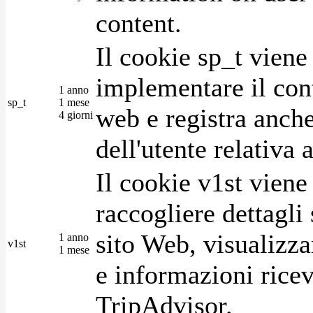
content.
Il cookie sp_t viene
implementare il cont
1 anno
sp_t
1 mese
web e registra anche
4 giorni
dell'utente relativa 
Il cookie v1st vien
raccogliere dettagli 
sito Web, visualizza
1 anno
v1st
1 mese
e informazioni ricev
TripAdvisor.