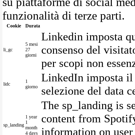
su piattaforme di social medi
funzionalità di terze parti.
Cookie
Durata
Linkedin imposta qu
5 mesi
consenso del visitat
li_gc
27
giorni
per scopi non essenz
LinkedIn imposta il 
1
lidc
giorno
selezione del data c
The sp_landing is s
content from Spotify
1 year
1
sp_landing
month
information on user 
4 days