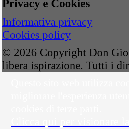
Privacy e Cookies
Informativa privacy
Cookies policy
© 2026 Copyright Don Gior
libera ispirazione. Tutti i dir
Questo sito web utilizza coo
migliorare l'esperienza uten
cookies di terze parti.
Clicca qui per visionare l