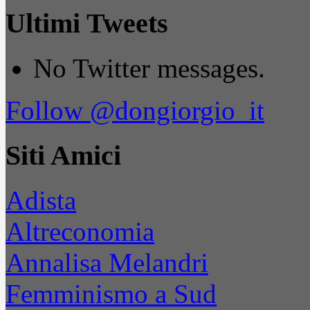
Ultimi Tweets
No Twitter messages.
Follow @dongiorgio_it
Siti Amici
Adista
Altreconomia
Annalisa Melandri
Femminismo a Sud