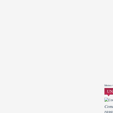
Meteo
UN
Come
raga