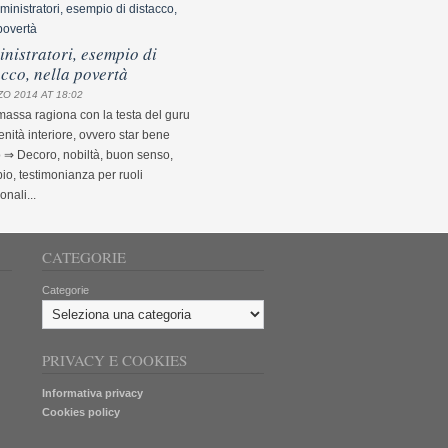
nistratori, esempio di
acco, nella povertà
O 2014 AT 18:02
assa ragiona con la testa del guru
nità interiore, ovvero star bene
 ⇒ Decoro, nobiltà, buon senso,
o, testimonianza per ruoli
ionali...
CATEGORIE
Categorie
PRIVACY E COOKIES
Informativa privacy
Cookies policy