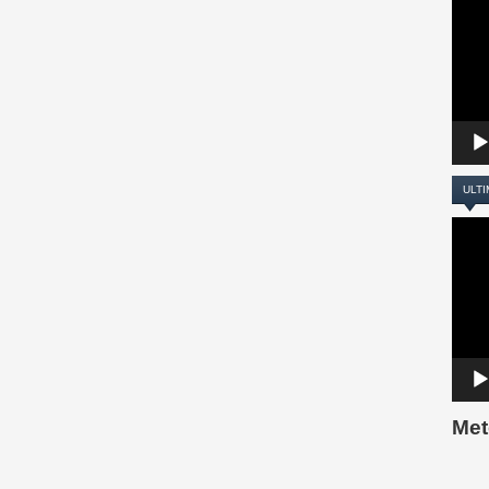
Player
ULTI
Video
Player
Met