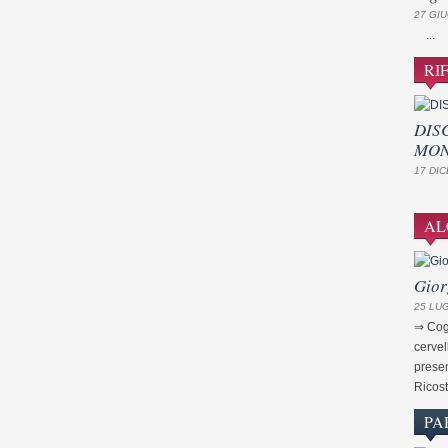
27 GIU
...
RI
DIS
MON
17 DIC
AL
Gior
25 LUG
⇒ Cogn
cervel
presen
Ricost
PA