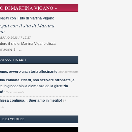
TO DI MARTINA VIGANÒ »
egati con il sito di Martina
nò
BRAIO 2023 AT 15:17
dere il sito di Martina Viganò clicca
mmagine ⇓ ...
ARTICOLI PIÙ LETTI
nno, ovvero una storia allucinante
160 comments
una calmata, rifletti, non scrivere stronzate, e
a in ginocchio la clemenza della giustizia
a!
139 comments
Chiesa continua… Speriamo in meglio!
87
nts
LIE DA YOUTUBE