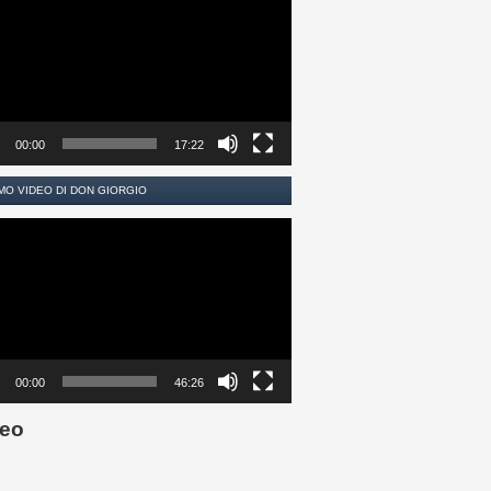
00:00
17:22
MO VIDEO DI DON GIORGIO
00:00
46:26
eo