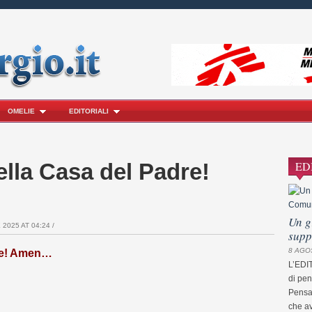
OMELIE
EDITORIALI
ella Casa del Padre!
ED
Un g
 2025 AT 04:24 /
supp
8 AGO
dre! Amen…
L’EDI
di pe
Pensav
che av