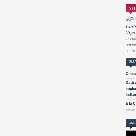
SI
Coll
Viga
27 FEB
per ve
sull’i
GLI 
Conso
Dàtti 
implor
indian
E la 
comme
OME
Video