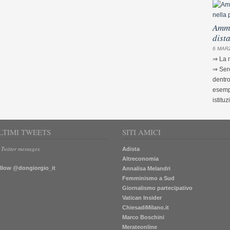
Ammi
dist
6 MARZ
⇒ La m
⇒ Sere
dentro
esempi
istituz
LTIMI TWEETS
SITI AMICI
 Twitter messages.
Adista
Altreconomia
llow @dongiorgio_it
Annalisa Melandri
Femminismo a Sud
Giornalismo partecipativo
Vatican Insider
ChiesadiMilano.it
Marco Boschini
Merateonline