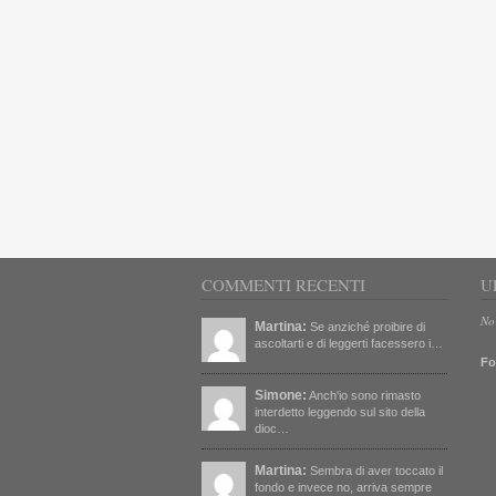
COMMENTI RECENTI
U
No
Martina:
Se anziché proibire di
ascoltarti e di leggerti facessero i…
Fo
Simone:
Anch'io sono rimasto
interdetto leggendo sul sito della
dioc…
Martina:
Sembra di aver toccato il
fondo e invece no, arriva sempre