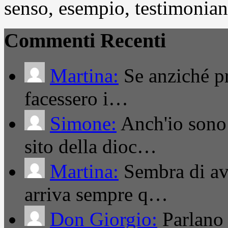
senso, esempio, testimonianza
Commenti Recenti
Martina:
Se anziché pro
facessero i…
Simone:
Anch'io sono 
sito della dioc…
Martina:
Sembra di ave
arriva sempre q…
Don Giorgio:
Parlano