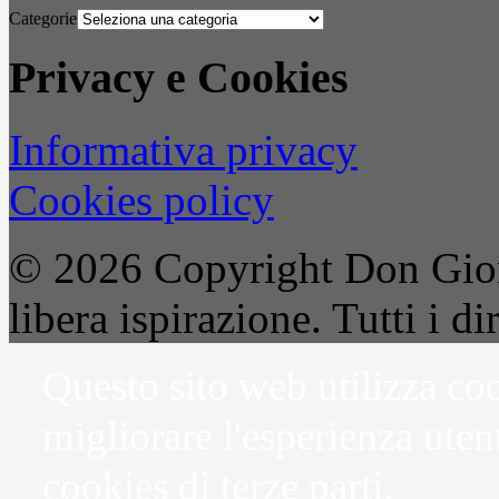
Categorie
Privacy e Cookies
Informativa privacy
Cookies policy
© 2026 Copyright Don Gior
libera ispirazione. Tutti i dir
Questo sito web utilizza coo
migliorare l'esperienza uten
cookies di terze parti.