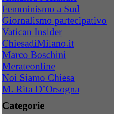
Femminismo a Sud
Giornalismo partecipativo
Vatican Insider
ChiesadiMilano.it
Marco Boschini
Merateonline
Noi Siamo Chiesa
M. Rita D’Orsogna
Categorie