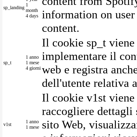
content from Spotify
1
sp_landing
month
information on user 
4 days
content.
Il cookie sp_t viene
implementare il cont
1 anno
sp_t
1 mese
web e registra anche
4 giorni
dell'utente relativa 
Il cookie v1st vien
raccogliere dettagli 
sito Web, visualizza
1 anno
v1st
1 mese