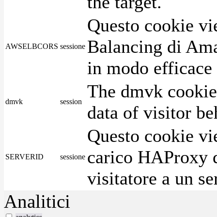
the target.
Questo cookie vie
Balancing di Ama
AWSELBCORS
sessione
in modo efficace i
The dmvk cookie 
dmvk
session
data of visitor b
Questo cookie vie
carico HAProxy di
SERVERID
sessione
visitatore a un se
Analitici