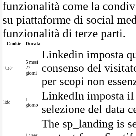
funzionalità come la condiv
su piattaforme di social medi
funzionalità di terze parti.
Cookie
Durata
Linkedin imposta qu
5 mesi
consenso del visitat
li_gc
27
giorni
per scopi non essenz
LinkedIn imposta il 
1
lidc
giorno
selezione del data c
The sp_landing is s
1 year