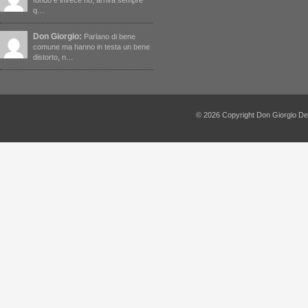
fondo e invece no, arriva sempre
q…
Don Giorgio:
Parlano di bene
comune ma hanno in testa un bene
distorto, n…
© 2026 Copyright Don Giorgio De Capi