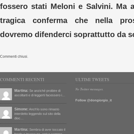
fossero stati Meloni e Salvini. Ma
tragica conferma che nella pr
dovremo difenderci soprattutto da so
Commenti chiusi.
COMMENTI RECENTI
ULTIMI TWEETS
No Twitter messages.
Martina:
Se anziché proibire di
ascoltarti e di leggerti facessero i…
Follow @dongiorgio_it
Simone:
Anch'io sono rimasto
interdetto leggendo sul sito della
dioc…
Martina:
Sembra di aver toccato il