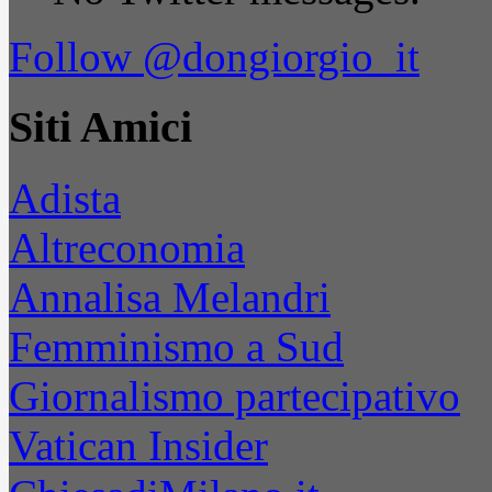
Follow @dongiorgio_it
Siti Amici
Adista
Altreconomia
Annalisa Melandri
Femminismo a Sud
Giornalismo partecipativo
Vatican Insider