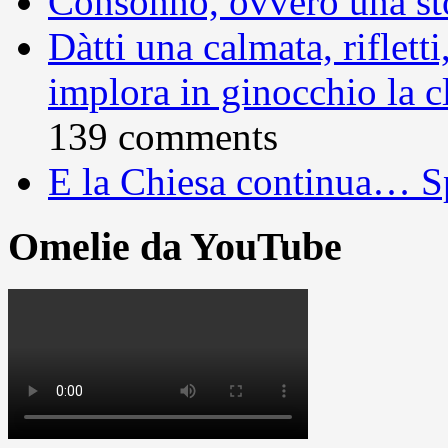
Consonno, ovvero una sto
Dàtti una calmata, rifletti
implora in ginocchio la c
139 comments
E la Chiesa continua… S
Omelie da YouTube