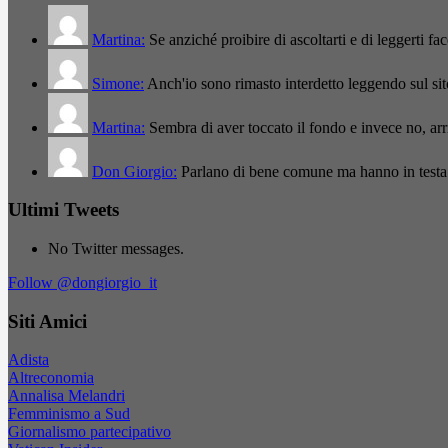
Martina:
Se anziché proibire di ascoltarti e di leggerti f
Simone:
Anch'io sono rimasto interdetto leggendo sul si
Martina:
Sembra di aver toccato il fondo e invece no, a
Don Giorgio:
Parlano di bene comune ma hanno in testa
Ultimi Tweets
No Twitter messages.
Follow @dongiorgio_it
Siti Amici
Adista
Altreconomia
Annalisa Melandri
Femminismo a Sud
Giornalismo partecipativo