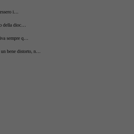
acessero i…
to della dioc…
rriva sempre q…
 un bene distorto, n…