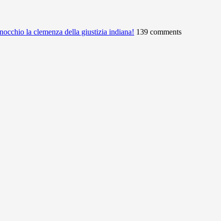
ginocchio la clemenza della giustizia indiana!
139 comments