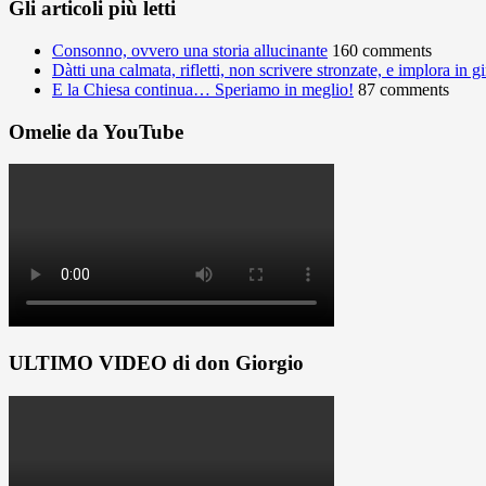
Gli articoli più letti
Consonno, ovvero una storia allucinante
160 comments
Dàtti una calmata, rifletti, non scrivere stronzate, e implora in 
E la Chiesa continua… Speriamo in meglio!
87 comments
Omelie da YouTube
ULTIMO VIDEO di don Giorgio