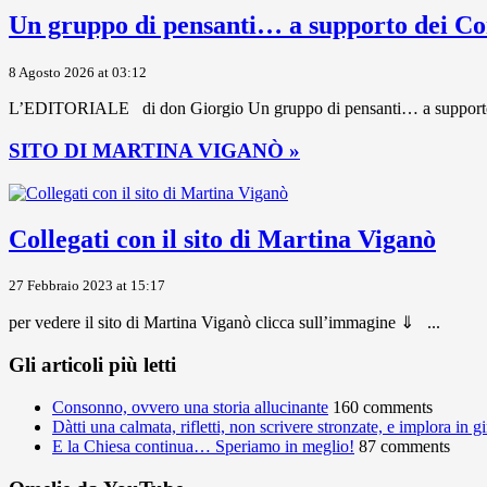
Un gruppo di pensanti… a supporto dei C
8 Agosto 2026 at 03:12
L’EDITORIALE di don Giorgio Un gruppo di pensanti… a supporto dei 
SITO DI MARTINA VIGANÒ »
Collegati con il sito di Martina Viganò
27 Febbraio 2023 at 15:17
per vedere il sito di Martina Viganò clicca sull’immagine ⇓ ...
Gli articoli più letti
Consonno, ovvero una storia allucinante
160 comments
Dàtti una calmata, rifletti, non scrivere stronzate, e implora in 
E la Chiesa continua… Speriamo in meglio!
87 comments