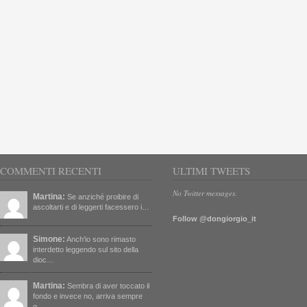
COMMENTI RECENTI
ULTIMI TWEETS
No Twitter messages.
Martina:
Se anziché proibire di
ascoltarti e di leggerti facessero i…
Follow @dongiorgio_it
Simone:
Anch'io sono rimasto
interdetto leggendo sul sito della
dioc…
Martina:
Sembra di aver toccato il
fondo e invece no, arriva sempre
q…