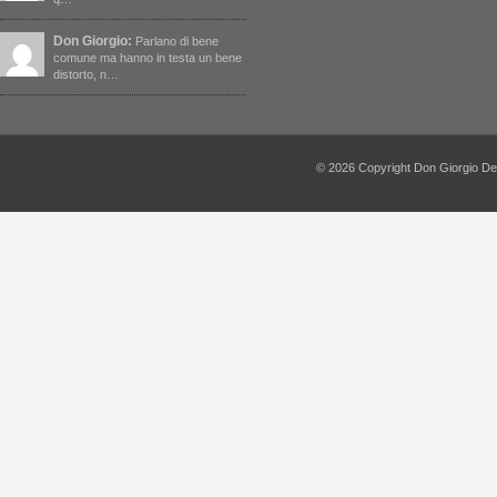
Don Giorgio:
Parlano di bene
comune ma hanno in testa un bene
distorto, n…
© 2026 Copyright Don Giorgio De Capi