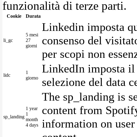
funzionalità di terze parti.
Cookie
Durata
Linkedin imposta qu
5 mesi
consenso del visitat
li_gc
27
giorni
per scopi non essenz
LinkedIn imposta il 
1
lidc
giorno
selezione del data c
The sp_landing is s
content from Spotify
1 year
1
sp_landing
month
information on user 
4 days
content.