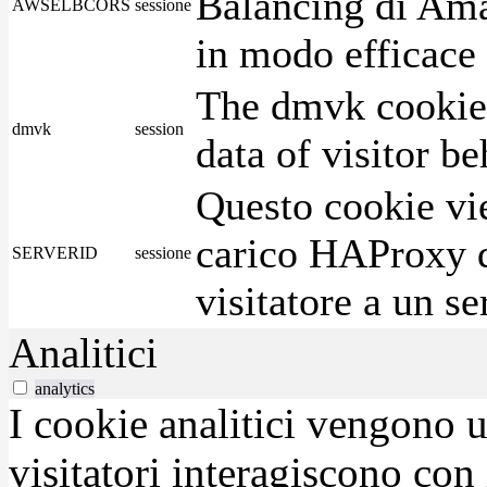
Balancing di Ama
AWSELBCORS
sessione
in modo efficace i
The dmvk cookie 
dmvk
session
data of visitor b
Questo cookie vie
carico HAProxy di
SERVERID
sessione
visitatore a un se
Analitici
analytics
I cookie analitici vengono u
visitatori interagiscono con