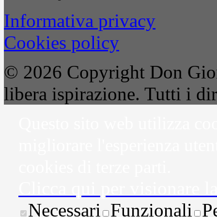
Informativa privacy
Cookies policy
© 2026 Copyright Don Gior
libera ispirazione. Tutti i dir
Questo sito web utilizza coo
migliorare l'esperienza uten
cookies di terze parti.
Clicca qui per visionare l
Necessari
Funzionali
P