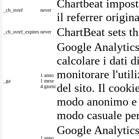
Chartbeat impost
_cb_svref
never
il referrer origin
ChartBeat sets th
_cb_svref_expires
never
Google Analytics
calcolare i dati d
monitorare l'utili
1 anno
_ga
1 mese
del sito. Il cook
4 giorni
modo anonimo e 
modo casuale per 
Google Analytics
1 anno