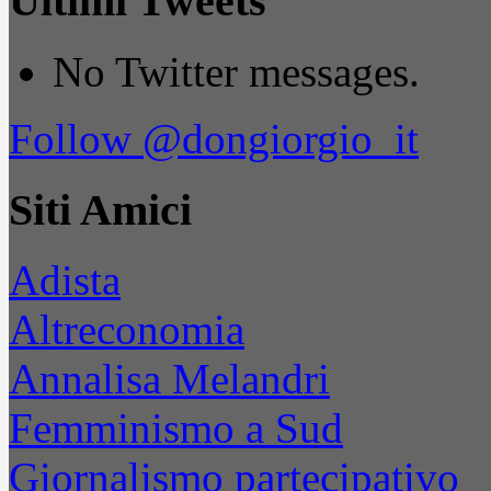
Ultimi Tweets
No Twitter messages.
Follow @dongiorgio_it
Siti Amici
Adista
Altreconomia
Annalisa Melandri
Femminismo a Sud
Giornalismo partecipativo