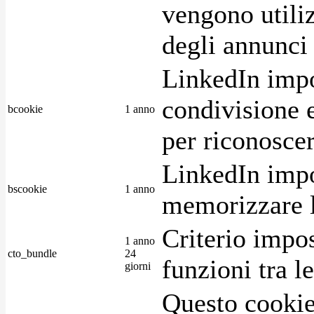
vengono utiliz
degli annunci p
LinkedIn impo
condivisione e
bcookie
1 anno
per riconoscer
LinkedIn impo
bscookie
1 anno
memorizzare l
Criterio impos
1 anno
cto_bundle
24
funzioni tra l
giorni
Questo cookie