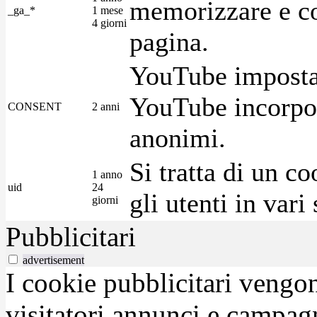
memorizzare e con
_ga_*
1 mese
4 giorni
pagina.
YouTube imposta 
YouTube incorpora
CONSENT
2 anni
anonimi.
Si tratta di un c
1 anno
uid
24
gli utenti in var
giorni
Pubblicitari
advertisement
I cookie pubblicitari vengono
visitatori annunci e campag