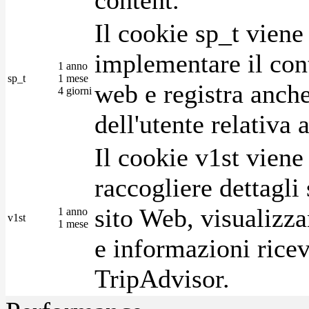
Il cookie sp_t viene
implementare il cont
1 anno
sp_t
1 mese
web e registra anche
4 giorni
dell'utente relativa 
Il cookie v1st vien
raccogliere dettagli 
sito Web, visualizza
1 anno
v1st
1 mese
e informazioni ricev
TripAdvisor.