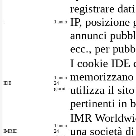
registrare dat
IP, posizione 
i
1 anno
annunci pubblic
ecc., per pubb
I cookie IDE 
memorizzano i
1 anno
IDE
24
utilizza il si
giorni
pertinenti in b
IMR Worldwid
1 anno
una società di
IMRID
24