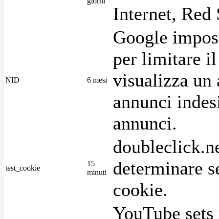
giorni
Internet, Red 
Google imposta
per limitare i
visualizza un 
NID
6 mesi
annunci indesi
annunci.
doubleclick.n
determinare se
15
test_cookie
minuti
cookie.
YouTube sets 