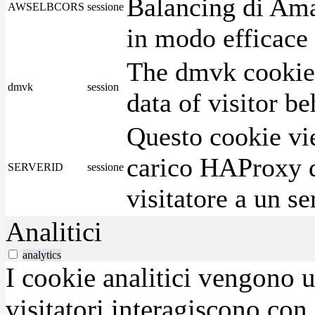
Balancing di Ama
AWSELBCORS
sessione
in modo efficace i
The dmvk cookie 
dmvk
session
data of visitor b
Questo cookie vie
carico HAProxy di
SERVERID
sessione
visitatore a un se
Analitici
analytics
I cookie analitici vengono u
visitatori interagiscono con