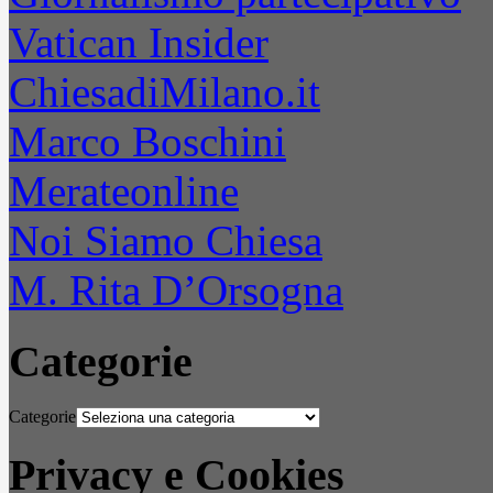
Vatican Insider
ChiesadiMilano.it
Marco Boschini
Merateonline
Noi Siamo Chiesa
M. Rita D’Orsogna
Categorie
Categorie
Privacy e Cookies