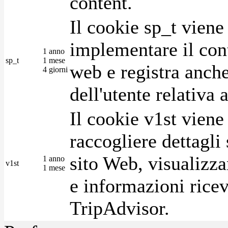
content.
Il cookie sp_t viene
implementare il cont
1 anno
sp_t
1 mese
web e registra anche
4 giorni
dell'utente relativa 
Il cookie v1st vien
raccogliere dettagli 
sito Web, visualizza
1 anno
v1st
1 mese
e informazioni ricev
TripAdvisor.