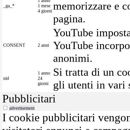
1 anno
memorizzare e con
_ga_*
1 mese
4 giorni
pagina.
YouTube imposta 
YouTube incorpora
CONSENT
2 anni
anonimi.
Si tratta di un c
1 anno
uid
24
gli utenti in var
giorni
Pubblicitari
advertisement
I cookie pubblicitari vengono