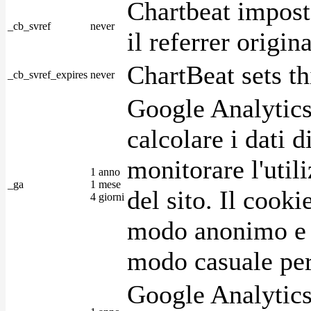
Chartbeat impost
_cb_svref
never
il referrer origin
ChartBeat sets th
_cb_svref_expires
never
Google Analytics
calcolare i dati d
monitorare l'utili
1 anno
_ga
1 mese
del sito. Il cook
4 giorni
modo anonimo e 
modo casuale per 
Google Analytics