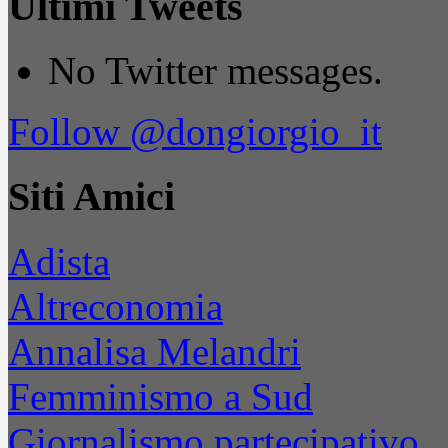
Ultimi Tweets
No Twitter messages.
Follow @dongiorgio_it
Siti Amici
Adista
Altreconomia
Annalisa Melandri
Femminismo a Sud
Giornalismo partecipativo