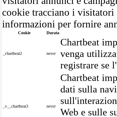
visitatori annunci e campag
cookie tracciano i visitatori
informazioni per fornire ann
Cookie
Durata
Chartbeat imp
venga utilizza
_chartbeat2
never
registrare se l
Chartbeat imp
dati sulla nav
sull'interazio
_v__chartbeat3
never
Web e sulle su