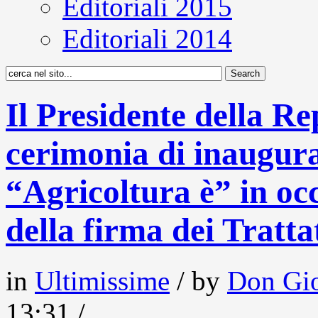
Editoriali 2015
Editoriali 2014
Il Presidente della Re
cerimonia di inaugura
“Agricoltura è” in oc
della firma dei Tratt
in
Ultimissime
/ by
Don Gio
13:31 /