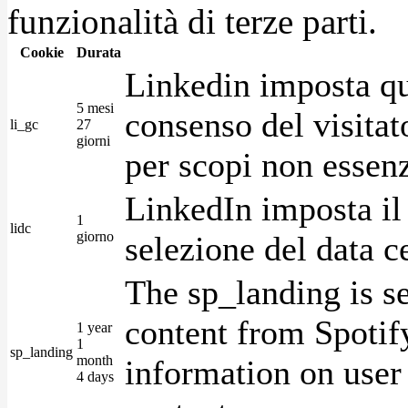
funzionalità di terze parti.
Cookie
Durata
Linkedin imposta qu
5 mesi
consenso del visitat
li_gc
27
giorni
per scopi non essenz
LinkedIn imposta il 
1
lidc
giorno
selezione del data c
The sp_landing is s
content from Spotify
1 year
1
sp_landing
month
information on user 
4 days