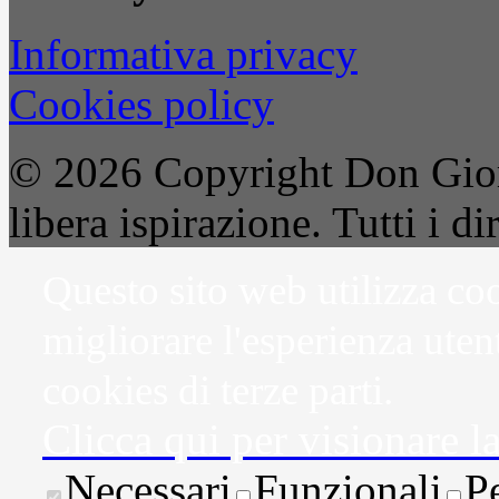
Informativa privacy
Cookies policy
© 2026 Copyright Don Gior
libera ispirazione. Tutti i dir
Questo sito web utilizza coo
migliorare l'esperienza uten
cookies di terze parti.
Clicca qui per visionare l
Necessari
Funzionali
P