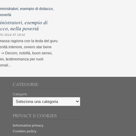
nistratori, esempio di
acco, nella povertà
O 2014 AT 18:02
assa ragiona con la testa del guru
nità interiore, ovvero star bene
 ⇒ Decoro, nobiltà, buon senso,
o, testimonianza per ruoli
ionali...
CATEGORIE
Categorie
PRIVACY E COOKIES
Informativa privacy
Cookies policy