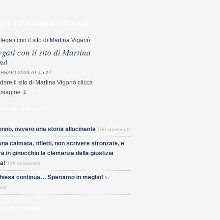
TO DI MARTINA VIGANÒ »
egati con il sito di Martina
nò
BRAIO 2023 AT 15:17
dere il sito di Martina Viganò clicca
mmagine ⇓ ...
ARTICOLI PIÙ LETTI
nno, ovvero una storia allucinante
160 comments
una calmata, rifletti, non scrivere stronzate, e
a in ginocchio la clemenza della giustizia
a!
139 comments
Chiesa continua… Speriamo in meglio!
87
nts
LIE DA YOUTUBE