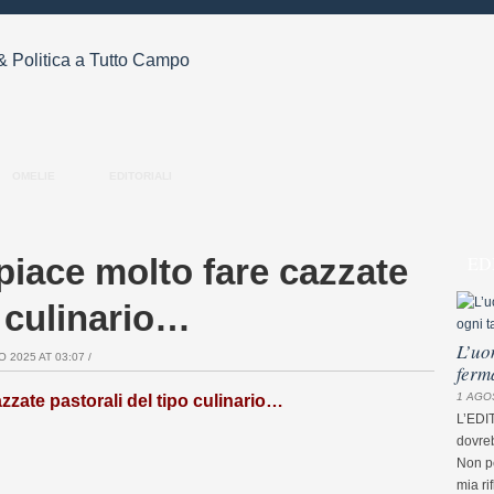
OMELIE
EDITORIALI
 piace molto fare cazzate
ED
o culinario…
L’uo
 2025 AT 03:07 /
ferm
1 AGO
azzate pastorali del tipo culinario…
L’EDI
dovreb
Non pe
mia ri