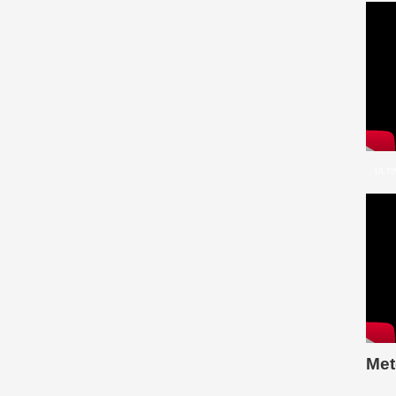
Video
Player
ULTI
Video
Player
Met