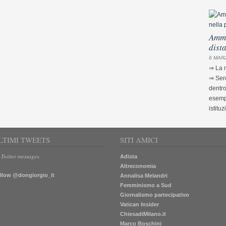
Ammi
dist
6 MARZ
⇒ La m
⇒ Sere
dentro
esempi
istituz
LTIMI TWEETS
SITI AMICI
 Twitter messages.
Adista
Altreconomia
llow @dongiorgio_it
Annalisa Melandri
Femminismo a Sud
Giornalismo partecipativo
Vatican Insider
ChiesadiMilano.it
Marco Boschini