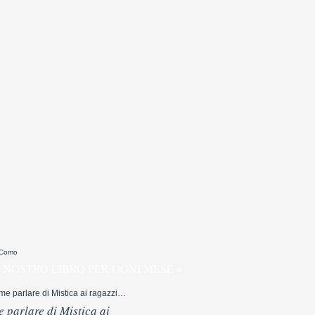
 Como
 NOSTRO LIBRO PER OGNI MESE »
 parlare di Mistica ai