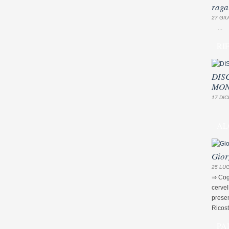
raga
27 GIU
...
RI
DIS
MON
17 DIC
AL
Gior
25 LUG
⇒ Cogn
cervel
presen
Ricost
PA