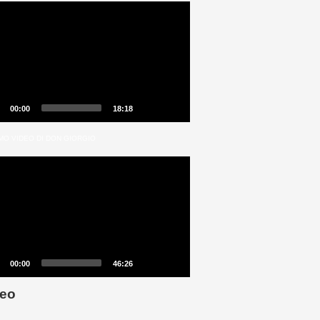
00:00
18:18
MO VIDEO DI DON GIORGIO
00:00
46:26
eo