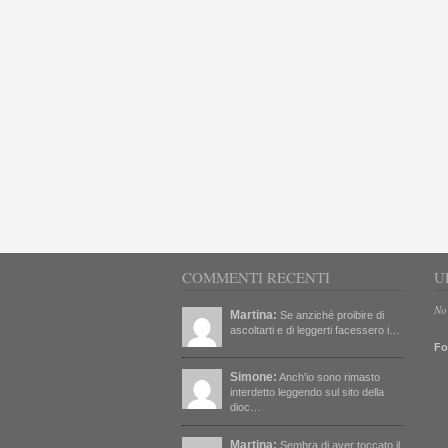
COMMENTI RECENTI
U
No
Martina:
Se anziché proibire di
ascoltarti e di leggerti facessero i…
Fo
Simone:
Anch'io sono rimasto
interdetto leggendo sul sito della
dioc…
Martina:
Sembra di aver toccato il