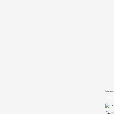
Meteo
UN
Come