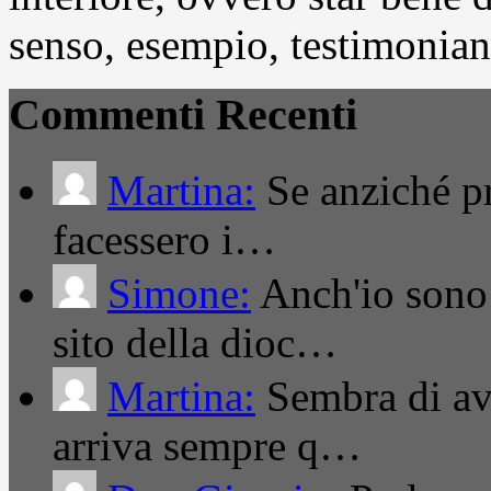
senso, esempio, testimonianza
Commenti Recenti
Martina:
Se anziché pro
facessero i…
Simone:
Anch'io sono 
sito della dioc…
Martina:
Sembra di ave
arriva sempre q…