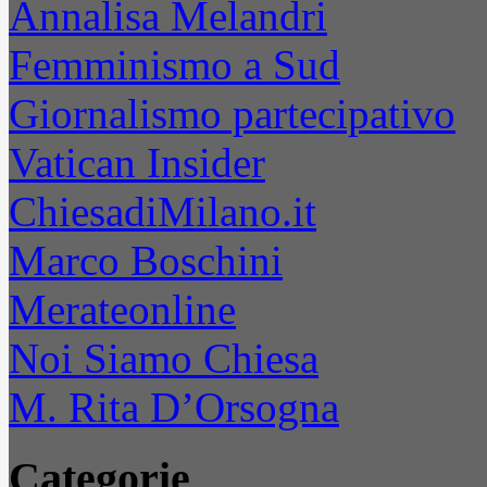
Annalisa Melandri
Femminismo a Sud
Giornalismo partecipativo
Vatican Insider
ChiesadiMilano.it
Marco Boschini
Merateonline
Noi Siamo Chiesa
M. Rita D’Orsogna
Categorie