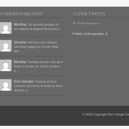
COMMENTI RECENTI
ULTIMI TWEETS
No Twitter messages.
Martina:
Se anziché proibire di
ascoltarti e di leggerti facessero i…
Follow @dongiorgio_it
Simone:
Anch'io sono rimasto
interdetto leggendo sul sito della
dioc…
Martina:
Sembra di aver toccato il
fondo e invece no, arriva sempre
q…
Don Giorgio:
Parlano di bene
comune ma hanno in testa un bene
distorto, n…
© 2026 Copyright Don Giorgio De Capi