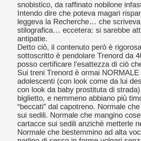
snobistico, da raffinato nobilone infast
Intendo dire che poteva magari rispar
leggeva la Recherche… che scriveva
stilografica… eccetera: si sarebbe at
antipatie.
Detto ciò, il contenuto però è rigoros
sottoscritto è pendolare Trenord da 4
posso certificare l’esattezza di ciò c
Sui treni Trenord è ormai NORMALE 
adolescenti (con look come da lui des
con look da baby prostituta di strada
biglietto, e nemmeno abbiano più tim
“beccati” dal capotreno. Normale che
sui sedili. Normale che mangino cose
cartacce sui sedili anzichè metterle nei
Normale che bestemmino ad alta voce 
parlino di sesso in forme volgari sen