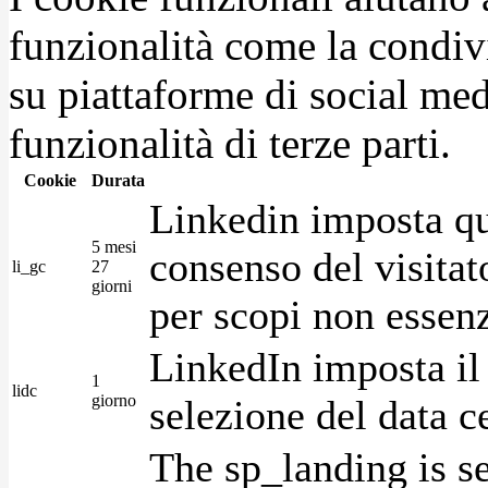
funzionalità come la condiv
su piattaforme di social medi
funzionalità di terze parti.
Cookie
Durata
Linkedin imposta qu
5 mesi
consenso del visitat
li_gc
27
giorni
per scopi non essenz
LinkedIn imposta il 
1
lidc
giorno
selezione del data c
The sp_landing is s