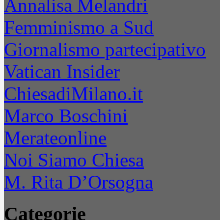
Annalisa Melandri
Femminismo a Sud
Giornalismo partecipativo
Vatican Insider
ChiesadiMilano.it
Marco Boschini
Merateonline
Noi Siamo Chiesa
M. Rita D’Orsogna
Categorie