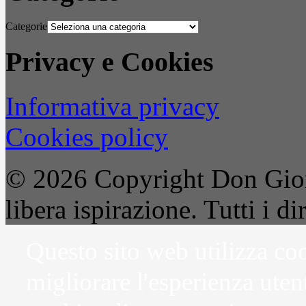
Categorie
Privacy e Cookies
Informativa privacy
Cookies policy
© 2026 Copyright Don Gior
libera ispirazione. Tutti i dir
Questo sito web utilizza coo
migliorare l'esperienza uten