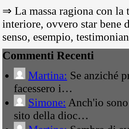
⇒ La massa ragiona con la t
interiore, ovvero star bene
senso, esempio, testimonianza
Commenti Recenti
Martina:
Se anziché pro
facessero i…
Simone:
Anch'io sono 
sito della dioc…