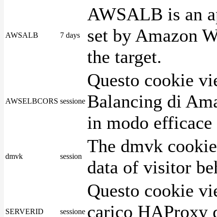
AWSALB is an app
set by Amazon We
AWSALB
7 days
the target.
Questo cookie vie
Balancing di Ama
AWSELBCORS
sessione
in modo efficace i
The dmvk cookie 
dmvk
session
data of visitor b
Questo cookie vie
carico HAProxy di
SERVERID
sessione