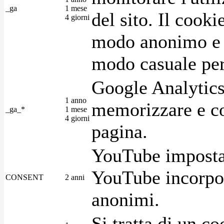
_ga
1 mese
del sito. Il cook
4 giorni
modo anonimo e 
modo casuale per 
Google Analytics
1 anno
memorizzare e con
_ga_*
1 mese
4 giorni
pagina.
YouTube imposta 
YouTube incorpora
CONSENT
2 anni
anonimi.
Si tratta di un c