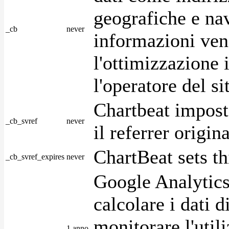
geografiche e na
_cb
never
informazioni ven
l'ottimizzazione i
l'operatore del s
Chartbeat impost
_cb_svref
never
il referrer origin
ChartBeat sets th
_cb_svref_expires
never
Google Analytics
calcolare i dati d
monitorare l'utili
1 anno