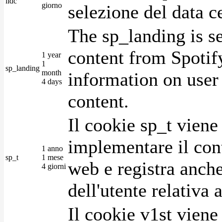
lidc
giorno
selezione del data c
The sp_landing is s
content from Spotify
1 year
1
sp_landing
month
information on user 
4 days
content.
Il cookie sp_t viene
implementare il cont
1 anno
sp_t
1 mese
web e registra anche
4 giorni
dell'utente relativa 
Il cookie v1st vien