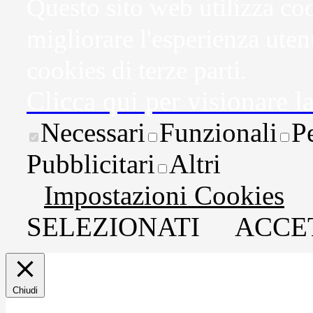
Questo sito web utilizza coo
migliorare l'esperienza uten
cookies di terze parti.
Clicca qui per visionare l
Necessari
Funzionali
P
Pubblicitari
Altri
Impostazioni Cookies
SELEZIONATI
ACCET
Chiudi