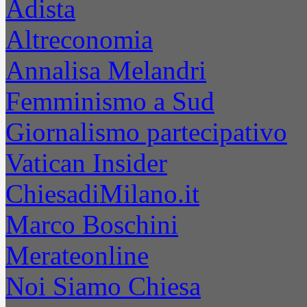
Adista
Altreconomia
Annalisa Melandri
Femminismo a Sud
Giornalismo partecipativo
Vatican Insider
ChiesadiMilano.it
Marco Boschini
Merateonline
Noi Siamo Chiesa