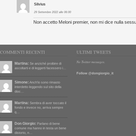
Silvius
29 Settembre 2022 alle 06:00
Non accetto Meloni premier, non mi dice nulla sess
COMMENTI RECENTI
ULTIMI TWEETS
No Twitter messages.
Martina:
Se anziché proibire di
ascoltarti e di leggerti facessero i…
Follow @dongiorgio_it
Simone:
Anch'io sono rimasto
interdetto leggendo sul sito della
dioc…
Martina:
Sembra di aver toccato il
fondo e invece no, arriva sempre
q…
Don Giorgio:
Parlano di bene
comune ma hanno in testa un bene
distorto, n…