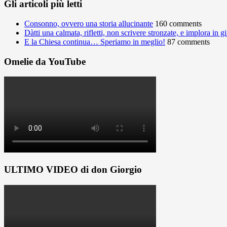
Gli articoli più letti
Consonno, ovvero una storia allucinante
160 comments
Dàtti una calmata, rifletti, non scrivere stronzate, e implora in 
E la Chiesa continua… Speriamo in meglio!
87 comments
Omelie da YouTube
ULTIMO VIDEO di don Giorgio