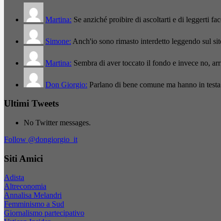
Martina:
Se anziché proibire di ascoltarti e di leggerti f
Simone:
Anch'io sono rimasto interdetto leggendo sul si
Martina:
Sembra di aver toccato il fondo e invece no, a
Don Giorgio:
Parlano di bene comune ma hanno in testa
Ultimi Tweets
No Twitter messages.
Follow @dongiorgio_it
Siti Amici
Adista
Altreconomia
Annalisa Melandri
Femminismo a Sud
Giornalismo partecipativo