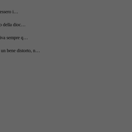
acessero i…
to della dioc…
rriva sempre q…
 un bene distorto, n…