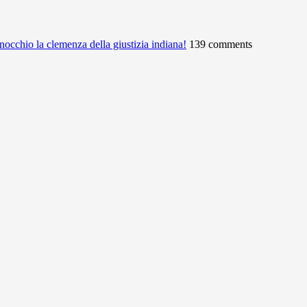
ginocchio la clemenza della giustizia indiana!
139 comments