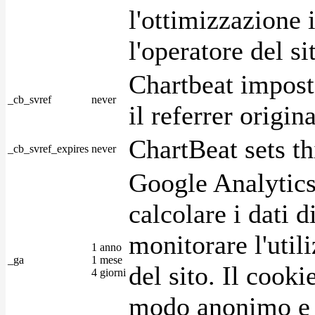
l'ottimizzazione i
l'operatore del s
Chartbeat impost
_cb_svref
never
il referrer origin
ChartBeat sets th
_cb_svref_expires
never
Google Analytics
calcolare i dati d
monitorare l'utili
1 anno
_ga
1 mese
del sito. Il cook
4 giorni
modo anonimo e 