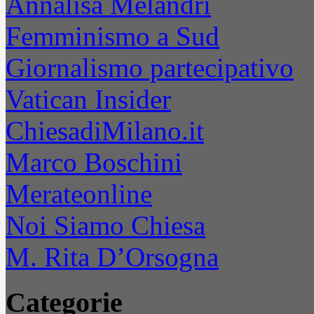
Annalisa Melandri
Femminismo a Sud
Giornalismo partecipativo
Vatican Insider
ChiesadiMilano.it
Marco Boschini
Merateonline
Noi Siamo Chiesa
M. Rita D’Orsogna
Categorie