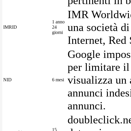
pertinenti in b
IMR Worldwid
1 anno
una società di
IMRID
24
giorni
Internet, Red 
Google imposta
per limitare i
visualizza un 
NID
6 mesi
annunci indesi
annunci.
doubleclick.n
15