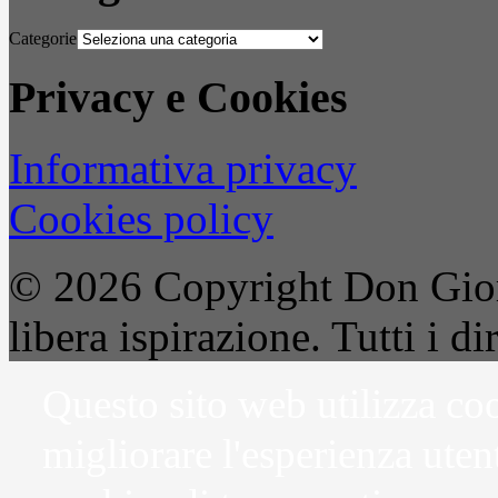
Categorie
Privacy e Cookies
Informativa privacy
Cookies policy
© 2026 Copyright Don Gior
libera ispirazione. Tutti i dir
Questo sito web utilizza coo
migliorare l'esperienza uten