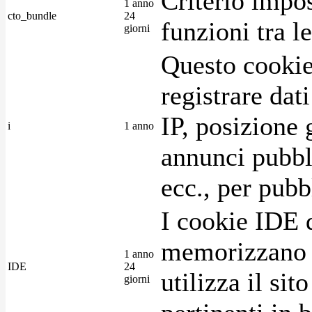
Criterio impos
1 anno
cto_bundle
24
funzioni tra l
giorni
Questo cookie
registrare dat
IP, posizione 
i
1 anno
annunci pubblic
ecc., per pubb
I cookie IDE 
memorizzano i
1 anno
IDE
24
utilizza il si
giorni