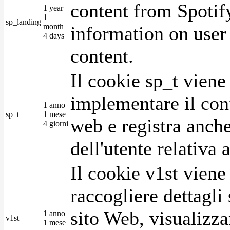
content from Spotify
1 year
1
sp_landing
month
information on user 
4 days
content.
Il cookie sp_t viene
implementare il cont
1 anno
sp_t
1 mese
web e registra anche
4 giorni
dell'utente relativa 
Il cookie v1st vien
raccogliere dettagli 
sito Web, visualizza
1 anno
v1st
1 mese