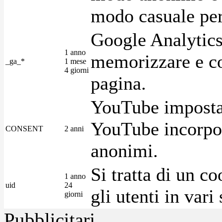
modo casuale per 
Google Analytics
1 anno
memorizzare e con
_ga_*
1 mese
4 giorni
pagina.
YouTube imposta 
YouTube incorpora
CONSENT
2 anni
anonimi.
Si tratta di un c
1 anno
uid
24
gli utenti in var
giorni
Pubblicitari