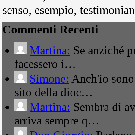
senso, esempio, testimonianza
Commenti Recenti
Martina:
Se anziché pro
facessero i…
Simone:
Anch'io sono 
sito della dioc…
Martina:
Sembra di ave
arriva sempre q…