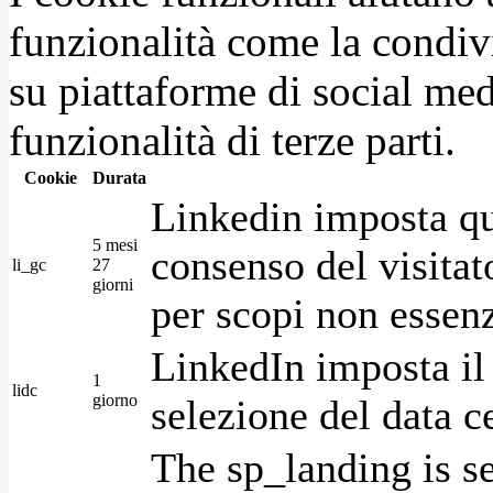
funzionalità come la condiv
su piattaforme di social medi
funzionalità di terze parti.
Cookie
Durata
Linkedin imposta qu
5 mesi
consenso del visitat
li_gc
27
giorni
per scopi non essenz
LinkedIn imposta il 
1
lidc
giorno
selezione del data c
The sp_landing is s