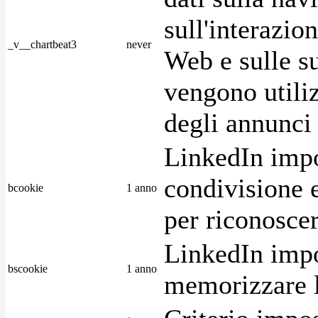
sull'interazio
_v__chartbeat3
never
Web e sulle su
vengono utiliz
degli annunci p
LinkedIn impo
condivisione e
bcookie
1 anno
per riconoscer
LinkedIn impo
bscookie
1 anno
memorizzare l