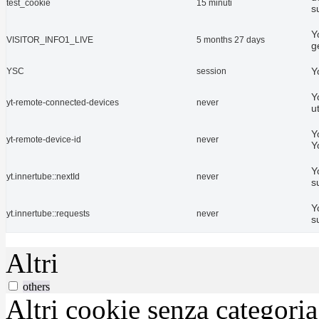
test_cookie
15 minuti
s
Y
VISITOR_INFO1_LIVE
5 months 27 days
g
Y
YSC
session
Y
yt-remote-connected-devices
never
u
Y
yt-remote-device-id
never
Y
Y
yt.innertube::nextId
never
s
Y
yt.innertube::requests
never
s
Altri
others
Altri cookie senza categori