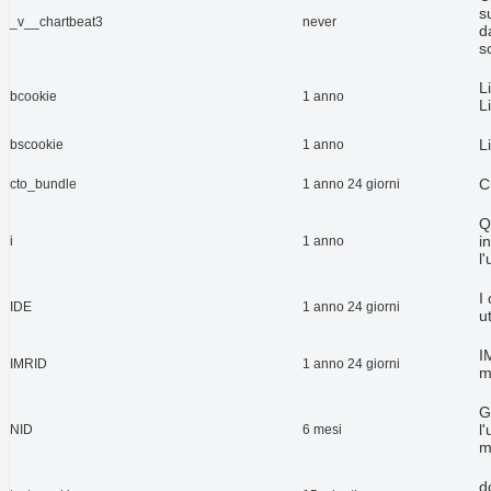
s
_v__chartbeat3
never
d
sc
L
bcookie
1 anno
L
L
bscookie
1 anno
C
cto_bundle
1 anno 24 giorni
Q
i
i
1 anno
l
I
IDE
1 anno 24 giorni
u
I
IMRID
1 anno 24 giorni
m
G
l
NID
6 mesi
m
d