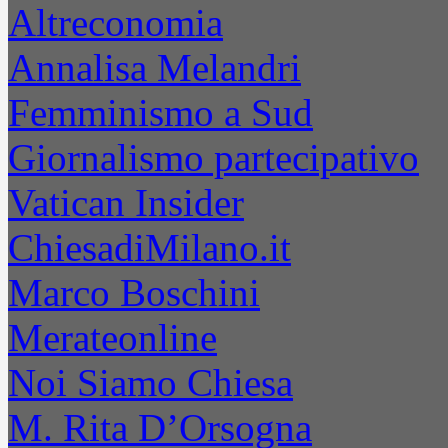
Altreconomia
Annalisa Melandri
Femminismo a Sud
Giornalismo partecipativo
Vatican Insider
ChiesadiMilano.it
Marco Boschini
Merateonline
Noi Siamo Chiesa
M. Rita D’Orsogna