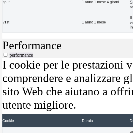
S
sp_t
1 anno 1 mese 4 giorni
r
I
v
v1st
1 anno 1 mese
i
Performance
performance
I cookie per le prestazioni 
comprendere e analizzare gli
sito Web che aiutano a offrir
utente migliore.
Cookie
Durata
D
A