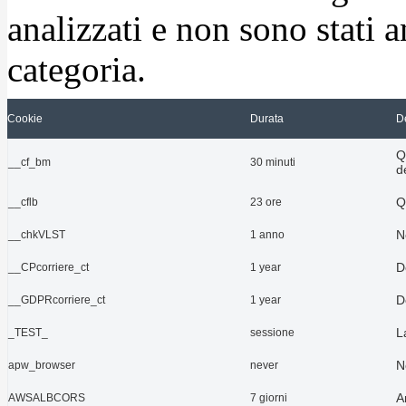
analizzati e non sono stati a
categoria.
Cookie
Durata
D
Q
__cf_bm
30 minuti
d
Q
__cflb
23 ore
N
__chkVLST
1 anno
D
__CPcorriere_ct
1 year
D
__GDPRcorriere_ct
1 year
L
_TEST_
sessione
N
apw_browser
never
A
AWSALBCORS
7 giorni