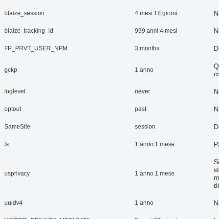
N
blaize_session
4 mesi 18 giorni
N
blaize_tracking_id
999 anni 4 mesi
D
FP_PRVT_USER_NPM
3 months
Q
gckp
1 anno
c
N
loglevel
never
N
optout
past
D
SameSite
session
P
ts
1 anno 1 mese
S
s
usprivacy
1 anno 1 mese
m
di
N
uuidv4
1 anno