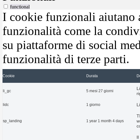
functional
I cookie funzionali aiutano 
funzionalità come la condiv
su piattaforme di social medi
funzionalità di terze parti.
Cookie
Durata
D
L
li_gc
5 mesi 27 giorni
r
L
lidc
1 giorno
T
w
sp_landing
1 year 1 month 4 days
c
I