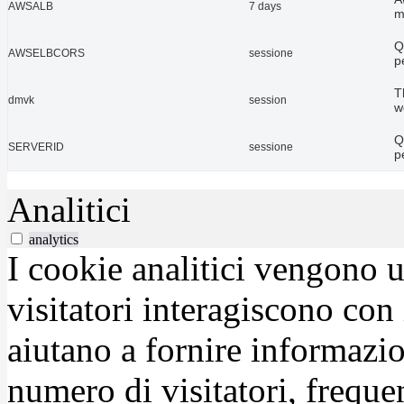
AWSALB
7 days
m
Q
AWSELBCORS
sessione
p
T
dmvk
session
w
Q
SERVERID
sessione
p
Analitici
analytics
I cookie analitici vengono u
visitatori interagiscono con
aiutano a fornire informazio
numero di visitatori, frequen