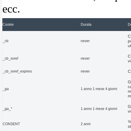
ecc.
Cookie
Durata
D
C
p
_cb
never
u
C
_cb_svref
never
vi
C
_cb_svref_expires
never
G
c
_ga
1 anno 1 mese 4 giorni
m
m
G
_ga_*
1 anno 1 mese 4 giorni
v
Y
CONSENT
2 anni
s