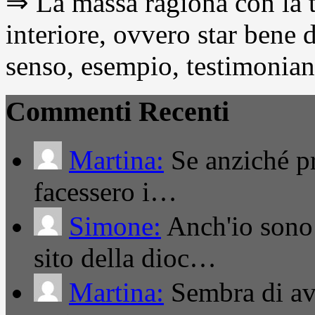
⇒ La massa ragiona con la t
interiore, ovvero star bene
senso, esempio, testimonianza
Commenti Recenti
Martina:
Se anziché pro
facessero i…
Simone:
Anch'io sono 
sito della dioc…
Martina:
Sembra di ave