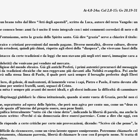
At 4,8-24a; Col 2,8-15; Gv 20,19-31
un brano tolto dal libro “Atti degli apostoli”, scritto da Luca, autore del terzo Vangelo: un
e conosco bene: anni fa è uscito il testo integrale con i miei commenti corredati di note e di
ll’entusiasmo, sotto la grazia dello Spirito santo. Già dire “grazia” serve a chiarire il titolo:
aico e cristiani provenienti dal mondo pagano. Diverse mentalità, diverse culture, diverse
iù ortodossi, quindi più chiusi, rispetto agli ebrei della “diaspora”, che vivevano fuori della
stacco da certe tradizioni e da leggi che non stavano più negli otri nuovi, immagine cara a
(idolotiti) che venivano poi vendute sul mercato.
ligiose del mondo ebraico. Già gli antichi Profeti, i primi autentici precursori del messaggio
arsi da tradizioni ebraiche che non reggevano più davanti alla Nobiltà evangelica. Poi anche
rà sulla stessa linea di Paolo, il quale però sarà sempre il bersaglio preferito degli Ebrei
ro, di gelosie, di malcontenti, di lamentele verso i capi, Pietro e Paolo, il tutto dovuto alle
mo per sentirci fratelli, santi, seguaci di Cristo.
mèta è sempre più avanti dei nostri ideali, e gli sforzi indicano la difficoltà di camminare
egrinaggi giubilari: la chiesa istituzionale, quando si sente vuota di Grazia, perché non ci
ne, soprattutto ad opera dello Spirito, che però non agiva per conto suo, come un “deus ex
e spazio all’interno del proprio essere, non pone limiti.
ifica letteralmente “tutto ciò che viene detto”, indicando la libertà di parola, ma anche la
 stato scritto: «Perché ci sia democrazia deve esserci parresia». Come a dire che oggi, con
o rispondo a certe critiche per certe mie provocazioni, dicendo: “Scrivo ciò che penso”, la
è difficile da riconoscere, come un virus latente eppure onnipresente. Potremmo chiamarlo col
 Testamento, chiamano parresia, libertà di chiamare le cose con il proprio nome. Si tratta di
altro.