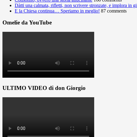
Dàtti una calmata, rifletti, non scrivere stronzate, e implora in 
E la Chiesa continua… Speriamo in meglio!
87 comments
Omelie da YouTube
ULTIMO VIDEO di don Giorgio