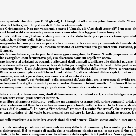
oste (periodo che dura perciò 50 giorni), la Liturgia ci offre come prima lettura della Messa 
dire del tutto ignorato perfino dalla Chiesa istituzionale.
mo Cristianesimo. Non per vantarmi, a parte i Vangeli, gli “Atti degli Apostoli” è un testo ch
cuni brani scelti che tuttavia possono essere uno stimolo a leggere il testo integrale.
idea diffusa tra gli stessi credenti, tutto sarebbe stato facile per i primi cristiani, spinti da
razia, che è il dono dello Spirito santo.
Immaginate che cosa poteva comportare la convivenza tra cristiani provenienti dal mondo ebr
no dello stesso mondo giudaico, c’erano difficoltà di convivenza tra gli ebrei della Palestina, p
ù aperti.
nti da mondi diversi, tanto più che il messaggio evangelico, la Buona Novella, imponeva un di
ine evangelica, non fermentava più, era diventato come un repellente aceto.
ano imporla ai cristiani ex pagani, o alle carni degli animali sacrificate alle divinità pagane 
ia divina sulla via per Damasco, farà di tutto per sciogliere la Via di Cristo dalle pastoie re
uramente fisica. E qui dobbiamo inserire la iniziale difficoltà dello stesso Pietro a sganci
Pietro e su questa pietra edificherò la mia chiesa”), dietro visioni divine capirà, e si mette
tianesimo, una setta pericolosa, una minaccia al mondo ebraico.
lli”, poi “santi”, poi “cristiani” nella comunità di Antiochia, era la presenza di invidie tra lo
e quando si è già convertiti, per aver scelto di essere cristiani cattolici. Non basta il battesi
 cammino, non è immobilismo, già perfezione. Nessuno deve sentirsi un arrivato alla mèta. La 
isce a tutti, a buon mercato, titoli di benemerenze, o condoni vari, tramite indulgenze o pell
 ottenere chissà quali benefici interiori.
i” è un libro altamente edificante: vediamo un cammino costante delle prime comunità cristia
rché credevano nel Risorto e credevano senza porre limiti, nella certezza che la Grazia, dandol
tro e di Giovanni…”. La parola “franchezza” traduce il termine “parresia”, che in greco sign
re, caratteristica di chi vuole barcamenarsi per salvare la faccia, senza rischiare troppo. È
 sulle magliette o a intitolare associazioni di ogni genere. Càpita spesso anche a me: quand
olare, riferimento, parole sue, ad «un male oscuro, difficile da nominare, forse anche perché 
 e disinteresse). È il contrario di quella che la tradizione classica greca, come pure il Nuovo
ri etici, che ha come conseguenza un decadimento della sapienzialità politica». Non aggiungo 