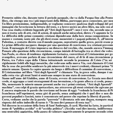
Premetto subito che, durante tutto il periodo pasquale, che va dalla Pasqua fino alla Pentec
libro, che ritengo uno tra i più importanti della Bibbia, purtroppo poco conosciuto, per non 
Un libro preziosissimo, indispensabile, se vogliamo conoscere qualcosa degli sviluppi del pri
immagini che favoriscono la lettura del testo, e a breve uscirà un altro libro, ma solo con al
Una cosa risulta evidente leggendo gli “Atti degli Apostoli”: non è vero che, secondo una certa 
non si tratta solo di atti, cioè di azioni, di episodi anche miracolosi, dietro c’è appunto la G
Le difficoltà delle prime comunità cristiane dipendevano dalla loro stessa composizione. 
usanze e costumi, tanto più che gli ebrei erano monoteisti e i pagani politeisti. E, all’inter
Palestina, a contatto diretto con il mondo pagano, soprattutto quello greco, perciò erano pi
Le prime difficoltà nacquero dunque per una questione di convivenza tra cristiani provenie
Gesù. Il messaggio di Cristo imponeva un distacco dal vecchio, che, usando ancora l’immag
Pensate alla questione della circoncisione, campo iniziale di battaglia tra ex ebrei che volev
San Paolo, ex ebreo di tendenza rigidamente farisaica, convertitosi al Cristianesimo per graz
evangelico, avevano parlato di una circoncisione del cuore, al di là di una circoncisione p
Pietro, tra l’altro capo della Chiesa istituzionale secondo la promessa di Cristo (“tu sei 
rigidamente fedeli alle leggi mosaiche, che vedevano nella nuova Via, così chiamato il Cris
Ma la cosa che potrebbe sembrare la più miserevole tra i nuovi credenti, chiamati prima “frate
miserie umane. Questo fa capire quanto sia lungo e difficoltoso il cammino di conversione, anch
Il Cristianesimo nel libro “Atti degli Apostoli” è chiamato Via, in greco odòs, dunque è un
sulla retta via: gli stessi Santi si sentivano sempre in uno stato di conversione.
Siamo nell’anno del Giubileo, anno di Grazia, ovvero di conversione. La Grazia non distribu
crede, si aggrappa a tanti stratagemmi di sua invenzione, e la gente allocca ci crede, pensa di
Ma, nonostante le miserie umane presenti anche tra i primi cristiani, “Atti degli Apostol
machina”, con colpi di grazia spettacolare, ma attraverso gli stessi cristiani che agivano pe
E ancora stupiscono le parole che troviamo nel brano di oggi: “vedendo la franchezza di Pie
franchezza nell’esprimersi, senza giri di parole, senza ambiguità che è quel dire o non di
governi populisti e fascisti, tutto è concentrato nel potere che reprime la libertà di parola.
Certo, vediamo anche che la parola “parresia” è diventata solo uno slogan, stampato magari
risposta del solito imbecille di turno è: “Tu non devi pensare di testa tua!”.
Nel discorso in occasione della festa di Sant’Ambrogio, il card. Martini ha fatto, in partic
nome di “pubblica accidia” o di “accidia politica”. (Accidia vuol dire inerzia, indifferenza
una neutralità appiattita, della paura di valutare oggettivamente le proposte secondo crite