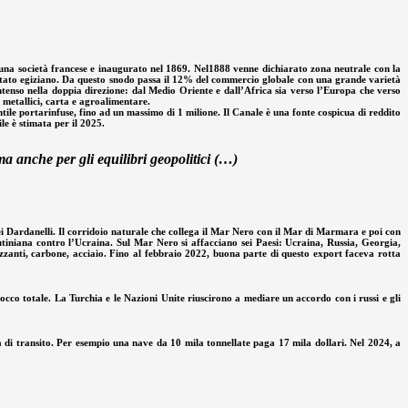
da una società francese e inaugurato nel 1869. Nel1888 venne dichiarato zona neutrale con la
o Stato egiziano. Da questo snodo passa il 12% del commercio globale con una grande varietà
è intenso nella doppia direzione: dal Medio Oriente e dall’Africa sia verso l’Europa che verso
 metallici, carta e agroalimentare.
ile portarinfuse, fino ad un massimo di 1 milione. Il Canale è una fonte cospicua di reddito
ile è stimata per il 2025.
a anche per gli equilibri geopolitici (…)
dei Dardanelli. Il corridoio naturale che collega il Mar Nero con il Mar di Marmara e poi con
utiniana contro l’Ucraina. Sul Mar Nero si affacciano sei Paesi: Ucraina, Russia, Georgia,
lizzanti, carbone, acciaio. Fino al febbraio 2022, buona parte di questo export faceva rotta
occo totale. La Turchia e le Nazioni Unite riuscirono a mediare un accordo con i russi e gli
di transito. Per esempio una nave da 10 mila tonnellate paga 17 mila dollari. Nel 2024, a