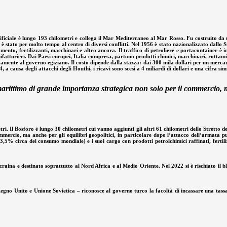
artificiale è lungo 193 chilometri e collega il Mar Mediterraneo al Mar Rosso. Fu costruito 
 è stato per molto tempo al centro di diversi conflitti. Nel 1956 è stato nazionalizzato dall
liamento, fertilizzanti, macchinari e altro ancora. Il traffico di petroliere e portacontainer 
ifatturieri. Dai Paesi europei, Italia compresa, partono prodotti chimici, macchinari, rottami
mente al governo egiziano. Il costo dipende dalla stazza: dai 300 mila dollari per un mercant
4, a causa degli attacchi degli Houthi, i ricavi sono scesi a 4 miliardi di dollari e una cifra sim
arittimo di grande importanza strategica non solo per il commercio, m
i. Il Bosforo è lungo 30 chilometri cui vanno aggiunti gli altri 61 chilometri dello Stretto 
mercio, ma anche per gli equilibri geopolitici, in particolare dopo l’attacco dell’armata p
 3,5% circa del consumo mondiale) e i suoi cargo con prodotti petrolchimici raffinati, ferti
ina e destinato soprattutto al Nord Africa e al Medio Oriente. Nel 2022 si è rischiato il bl
o Unito e Unione Sovietica – riconosce al governo turco la facoltà di incassare una tassa 