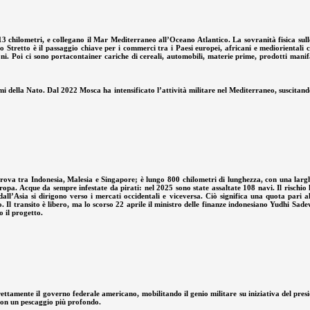
hilometri, e collegano il Mar Mediterraneo all’Oceano Atlantico. La sovranità fisica sulle
tretto è il passaggio chiave per i commerci tra i Paesi europei, africani e mediorientali co
ni. Poi ci sono portacontainer cariche di cereali, automobili, materie prime, prodotti manifa
i della Nato. Dal 2022 Mosca ha intensificato l’attività militare nel Mediterraneo, suscitando
trova tra Indonesia, Malesia e Singapore; è lungo 800 chilometri di lunghezza, con una larghe
pa. Acque da sempre infestate da pirati: nel 2025 sono state assaltate 108 navi. Il rischio 
l’Asia si dirigono verso i mercati occidentali e viceversa. Ciò significa una quota pari al
l transito è libero, ma lo scorso 22 aprile il ministro delle finanze indonesiano Yudhi Sadewa
 il progetto.
ttamente il governo federale americano, mobilitando il genio militare su iniziativa del pres
 con un pescaggio più profondo.