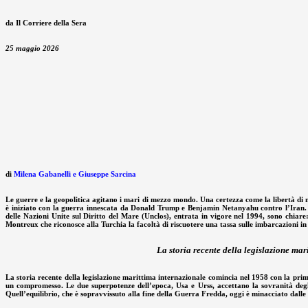
da Il Corriere della Sera
25 maggio 2026
di
Milena Gabanelli e Giuseppe Sarcina
Le guerre e la geopolitica agitano i mari di mezzo mondo. Una certezza come la libertà di n
è iniziato con la guerra innescata da Donald Trump e Benjamin Netanyahu contro l’Iran. 
delle Nazioni Unite sul Diritto del Mare (Unclos), entrata in vigore nel 1994, sono chiar
Montreux che riconosce alla Turchia la facoltà di riscuotere una tassa sulle imbarcazioni in 
La storia recente della legislazione mar
La storia recente della legislazione marittima internazionale comincia nel 1958 con la prima 
un compromesso. Le due superpotenze dell’epoca, Usa e Urss, accettano la sovranità degli al
Quell’equilibrio, che è sopravvissuto alla fine della Guerra Fredda, oggi è minacciato dalle r