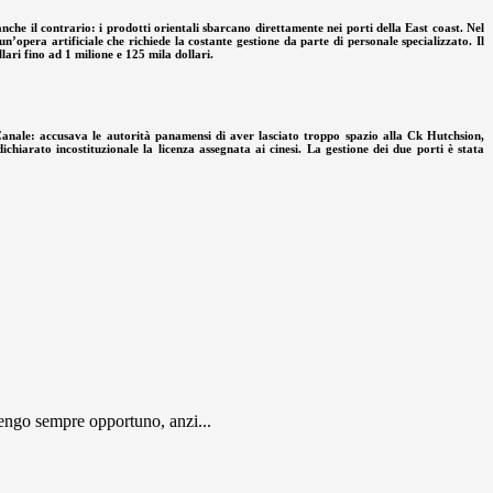
che il contrario: i prodotti orientali sbarcano direttamente nei porti della East coast. Nel
un’opera artificiale che richiede la costante gestione da parte di personale specializzato. Il
ari fino ad 1 milione e 125 mila dollari.
anale: accusava le autorità panamensi di aver lasciato troppo spazio alla Ck Hutchsion,
iarato incostituzionale la licenza assegnata ai cinesi. La gestione dei due porti è stata
engo sempre opportuno, anzi...