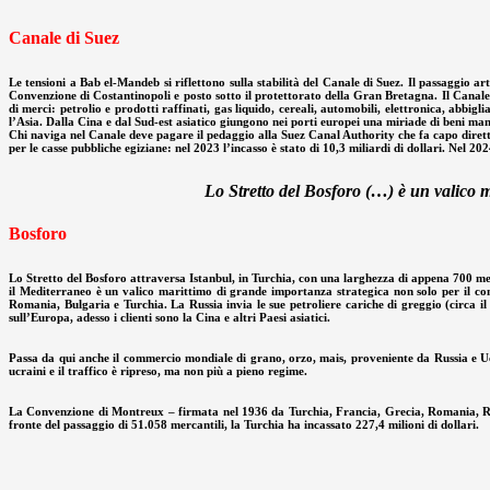
Canale di Suez
Le tensioni a Bab el-Mandeb si riflettono sulla stabilità del Canale di Suez. Il passaggio 
Convenzione di Costantinopoli e posto sotto il protettorato della Gran Bretagna. Il Canale
di merci: petrolio e prodotti raffinati, gas liquido, cereali, automobili, elettronica, abbig
l’Asia. Dalla Cina e dal Sud-est asiatico giungono nei porti europei una miriade di beni man
Chi naviga nel Canale deve pagare il pedaggio alla Suez Canal Authority che fa capo diretta
per le casse pubbliche egiziane: nel 2023 l’incasso è stato di 10,3 miliardi di dollari. Nel 202
Lo Stretto del Bosforo (…) è un valico m
Bosforo
Lo Stretto del Bosforo attraversa Istanbul, in Turchia, con una larghezza di appena 700 metr
il Mediterraneo è un valico marittimo di grande importanza strategica non solo per il com
Romania, Bulgaria e Turchia. La Russia invia le sue petroliere cariche di greggio (circa il
sull’Europa, adesso i clienti sono la Cina e altri Paesi asiatici.
Passa da qui anche il commercio mondiale di grano, orzo, mais, proveniente da Russia e Ucra
ucraini e il traffico è ripreso, ma non più a pieno regime.
La Convenzione di Montreux – firmata nel 1936 da Turchia, Francia, Grecia, Romania, Regn
fronte del passaggio di 51.058 mercantili, la Turchia ha incassato 227,4 milioni di dollari.