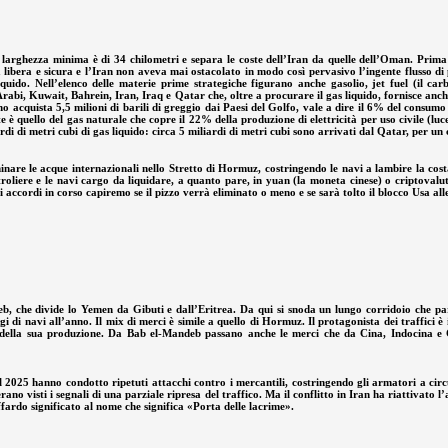
a larghezza minima è di 34 chilometri e separa le coste dell’Iran da quelle dell’Oman. Prima
 libera e sicura e l’Iran non aveva mai ostacolato in modo così pervasivo l’ingente flusso di p
o. Nell’elenco delle materie prime strategiche figurano anche gasolio, jet fuel (il carbur
abi, Kuwait, Bahrein, Iran, Iraq e Qatar che, oltre a procurare il gas liquido, fornisce anche i
 acquista 5,5 milioni di barili di greggio dai Paesi del Golfo, vale a dire il 6% del consumo c
è quello del gas naturale che copre il 22% della produzione di elettricità per uso civile (luc
di di metri cubi di gas liquido: circa 5 miliardi di metri cubi sono arrivati dal Qatar, per un 
re le acque internazionali nello Stretto di Hormuz, costringendo le navi a lambire la costa 
etroliere e le navi cargo da liquidare, a quanto pare, in yuan (la moneta cinese) o criptovalu
i accordi in corso capiremo se il pizzo verrà eliminato o meno e se sarà tolto il blocco Usa all
b, che divide lo Yemen da Gibuti e dall’Eritrea. Da qui si snoda un lungo corridoio che pa
i navi all’anno. Il mix di merci è simile a quello di Hormuz. Il protagonista dei traffici è il
te della sua produzione. Da Bab el-Mandeb passano anche le merci che da Cina, Indocina e 
3 al 2025 hanno condotto ripetuti attacchi contro i mercantili, costringendo gli armatori a ci
rano visti i segnali di una parziale ripresa del traffico. Ma il conflitto in Iran ha riattiva
fardo significato al nome che significa «Porta delle lacrime».