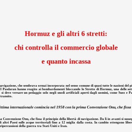
Hormuz e gli altri 6 stretti:
chi controlla il commercio globale
e quanto incassa
avigazione, che sembrava ormai incorporata nel senso comune di quasi tutte le nazioni del pi
I Pasdaran hanno reagito ai bombardamenti bloccando lo Stretto di Hormuz, una delle sett
e: si deve versare un pedaggio solo negli snodi artificiali aperti dagli uomini, come Suez 
transito.
ittima internazionale comincia nel 1958 con la prima Convenzione Onu, che fissa i
Convenzione Onu, che fissa il principio della libertà di navigazione. Da lì in avanti si susse
tri Paesi sulle acque territoriali fino a 12 miglia dalla costa. In cambio ottengono libertà
ipercussioni della guerra tra Stati Uniti e Iran.