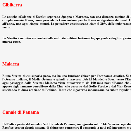
Gibilterra
Le antiche «Colonne d’Ercole» separano Spagna e Marocco, con una distanza minima di 13 c
completamente libero, come prevede la Convenzione per la libera navigazione dei mari. Lo S
all’anno, una ogni cinque minuti. Le petroliere costituiscono circa il 30% delle imbarcazio
vuote.
Lo Stretto è monitorato anche dalle autorità militari britanniche, spagnole e dagli organism
guerra russe.
Malacca
È uno Stretto di cui si parla poco, ma ha una funzione chiave per l’economia asiatica. Si 
l’Oceano Indiano, il Medio Oriente e quindi, attraverso Bab El Mandeb e Suez, verso l’Euro
ogni passaggio dallo Stretto: Malacca viene attraversata da 100 mila navi all’anno che dal
approvvigionamento petrolifero della Cina, che partono dal Golfo Persico e dal Mar Rosso. I
suscitando la dura reazione di Pechino. Tanto che il governo indonesiano ha subito ripudiato
Canale di Panama
Dall’altra parte del mondo c’è il Canale di Panama, inaugurato nel 1914. Se ne occupò dire
Pacifico con un doppio sistema di chiuse per consentire il passaggio a navi più imponenti e