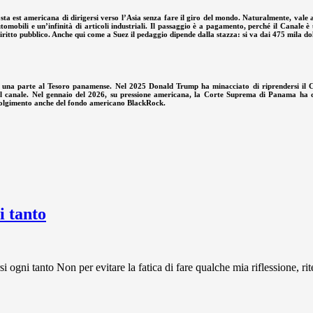
ta est americana di dirigersi verso l’Asia senza fare il giro del mondo. Naturalmente, vale an
omobili e un’infinità di articoli industriali. Il passaggio è a pagamento, perché il Canale è 
ritto pubblico. Anche qui come a Suez il pedaggio dipende dalla stazza: si va dai 475 mila doll
e una parte al Tesoro panamense. Nel 2025 Donald Trump ha minacciato di riprendersi il C
el canale. Nel gennaio del 2026, su pressione americana, la Corte Suprema di Panama ha dich
involgimento anche del fondo americano BlackRock.
 tanto
 tanto Non per evitare la fatica di fare qualche mia riflessione, rit