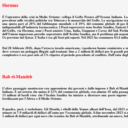
Hormuz
È l’epicentro della crisi in Medio Oriente: collega il Golfo Persico all’Oceano Indiano. L
prevalesse sulle rivalità politiche tra Teheran e le monarchie del Golfo. La navigazione era
una quota pari al 20% del fabbisogno mondiale e il 19% del consumo globale di gas liquid
indispensabili all’industria farmaceutica. I Paesi esportatori sono Arabia Saudita, Emirati Ar
del Golfo, via Hormuz, sono i Paesi asiatici: Cina, India, Giappone e Corea del Sud. Pechino
dell’Unione importano petrolio soprattutto dall’Arabia Saudita, ma il problema più urgente 
Ue proviene dal Qatar. L’Italia è tra gli Stati più esposti. Nel 2025 ha consumato 63,4 miliar
Dal 28 febbraio 2026, dopo l’attacco israelo-americano, i pasdaran hanno cominciato a mina
deve versare un pedaggio illegale agli iraniani: fino a 2 milioni di dollari per le grandi p
complessivo è ora pari solo al 5% rispetto al periodo precedente al conflitto. Dall’esito degl
Bab el-Mandeb
L’altro passaggio monitorato con apprensione dai governi e dalle imprese è Bab el-Mande
Indiano. È un’arteria che smista il 12% del commercio globale, con almeno 19 mila passaggi d
13 milioni di barili visto che l’Arabia Saudita ha iniziato a dirottare una parte ingen
fertilizzanti per l’Africa e il Medio Oriente.
Il quadro, però, è turbolento. Gli Houthi, i ribelli dello Yemen alleati dell’Iran, dal 202
stimato in 7-9 miliardi di dollari all’anno per l’economia globale. A fine novembre 2025 si e
5 milioni di dollari per ogni nave che transita da Bab el-Mandeb, attribuendo un nuovo, bef