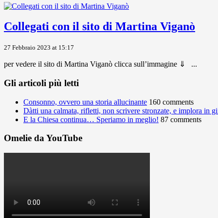
Collegati con il sito di Martina Viganò
27 Febbraio 2023 at 15:17
per vedere il sito di Martina Viganò clicca sull’immagine ⇓ ...
Gli articoli più letti
Consonno, ovvero una storia allucinante
160 comments
Dàtti una calmata, rifletti, non scrivere stronzate, e implora in 
E la Chiesa continua… Speriamo in meglio!
87 comments
Omelie da YouTube