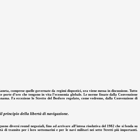
aneta, comprese quelle governate da regimi dispostici, ora viene messa in discussione. Tutto
e porte d’oro che tengono in vita l’economia globale. Le norme fissate dalla Convenzione
e Panama. Fa eccezione lo Stretto del Bosforo regolato, come vedremo, dalla Convenzione di
l principio della libertà di navigazione.
guono diversi round negoziali, fino ad arrivare all’intesa risolutiva del 1982 che si fonda su
 di transito per i loro sottomarini e per le navi militari nei sette Stretti più importanti.