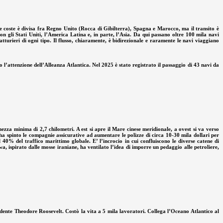
 coste è divisa fra Regno Unito (Rocca di Gibilterra), Spagna e Marocco, ma il transito è
n gli Stati Uniti, l’America Latina e, in parte, l’Asia. Da qui passano oltre 100 mila navi
tturieri di ogni tipo. Il flusso, chiaramente, è bidirezionale e raramente le navi viaggiano
 l’attenzione dell’Alleanza Atlantica. Nel 2025 è stato registrato il passaggio di 43 navi da
zza minima di 2,7 chilometri. A est si apre il Mare cinese meridionale, a ovest si va verso
ha spinto le compagnie assicurative ad aumentare le polizze di circa 10-30 mila dollari per
 40% del traffico marittimo globale. E’ l’incrocio in cui confluiscono le diverse catene di
, ispirato dalle mosse iraniane, ha ventilato l’idea di imporre un pedaggio alle petroliere,
idente Theodore Roosevelt. Costò la vita a 5 mila lavoratori. Collega l’Oceano Atlantico al