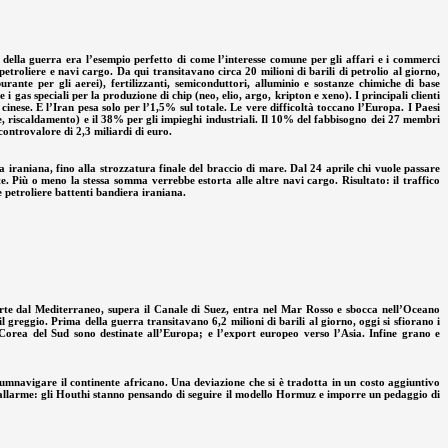
 della guerra era l’esempio perfetto di come l’interesse comune per gli affari e i commerci
etroliere e navi cargo. Da qui transitavano circa 20 milioni di barili di petrolio al giorno,
ante per gli aerei), fertilizzanti, semiconduttori, alluminio e sostanze chimiche di base
 gas speciali per la produzione di chip (neo, elio, argo, kripton e xeno). I principali clienti
inese. E l’Iran pesa solo per l’1,5% sul totale. Le vere difficoltà toccano l’Europa. I Paesi
e, riscaldamento) e il 38% per gli impieghi industriali. Il 10% del fabbisogno dei 27 membri
controvalore di 2,3 miliardi di euro.
iraniana, fino alla strozzatura finale del braccio di mare. Dal 24 aprile chi vuole passare
te. Più o meno la stessa somma verrebbe estorta alle altre navi cargo. Risultato: il traffico
e petroliere battenti bandiera iraniana.
rte dal Mediterraneo, supera il Canale di Suez, entra nel Mar Rosso e sbocca nell’Oceano
 greggio. Prima della guerra transitavano 6,2 milioni di barili al giorno, oggi si sfiorano i
Corea del Sud sono destinate all’Europa; e l’export europeo verso l’Asia. Infine grano e
rcumnavigare il continente africano. Una deviazione che si è tradotta in un costo aggiuntivo
to l’allarme: gli Houthi stanno pensando di seguire il modello Hormuz e imporre un pedaggio di