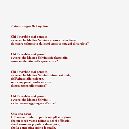
di don Giorgio De Capitani
Chi l’avrebbe mai pensato,
ovvero che Matteo Salvini cadesse così in basso
da essere calpestato dai suoi stessi compagni di cordata?
Chi l’avrebbe mai pensato,
ovvero che Matteo Salvini scivolasse giù,
come un detrito nella spazzatura?
Chi l’avrebbe mai pensato,
ovvero che Matteo Salvini finisse così male,
dall’altare alla polvere,
senza neppure rendersi conto
di non essere più nessuno?
Chi l’avrebbe mai pensato,
ovvero che Matteo Salvini…
e che dovrei aggiungere d’altro?
Solo una cosa:
io l’avevo predetto, per la semplice ragione
che un sacco vuoto prima o poi si affloscia,
che il consenso popolare dura poco,
che la gente gira subito le spalle,