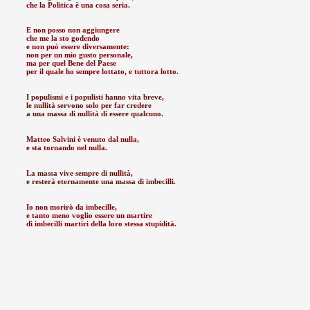
che la Politica è una cosa seria.
E non posso non aggiungere
che me la sto godendo
e non può essere diversamente:
non per un mio gusto personale,
ma per quel Bene del Paese
per il quale ho sempre lottato, e tuttora lotto.
I populismi e i populisti hanno vita breve,
le nullità servono solo per far credere
a una massa di nullità di essere qualcuno.
Matteo Salvini è venuto dal nulla,
e sta tornando nel nulla.
La massa vive sempre di nullità,
e resterà eternamente una massa di imbecilli.
Io non morirò da imbecille,
e tanto meno voglio essere un martire
di imbecilli martiri della loro stessa stupidità.