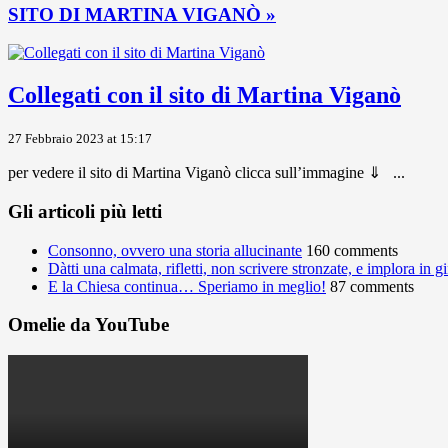
SITO DI MARTINA VIGANÒ »
Collegati con il sito di Martina Viganò
27 Febbraio 2023 at 15:17
per vedere il sito di Martina Viganò clicca sull’immagine ⇓ ...
Gli articoli più letti
Consonno, ovvero una storia allucinante
160 comments
Dàtti una calmata, rifletti, non scrivere stronzate, e implora in 
E la Chiesa continua… Speriamo in meglio!
87 comments
Omelie da YouTube