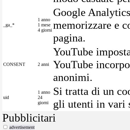
Google Analytics
1 anno
memorizzare e con
_ga_*
1 mese
4 giorni
pagina.
YouTube imposta 
YouTube incorpora
CONSENT
2 anni
anonimi.
Si tratta di un c
1 anno
uid
24
gli utenti in var
giorni
Pubblicitari
advertisement