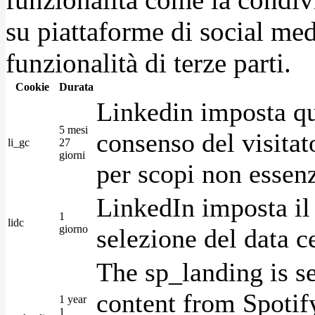
su piattaforme di social medi
funzionalità di terze parti.
Cookie
Durata
Linkedin imposta qu
5 mesi
consenso del visitat
li_gc
27
giorni
per scopi non essenz
LinkedIn imposta il 
1
lidc
giorno
selezione del data c
The sp_landing is s
content from Spotify
1 year
1