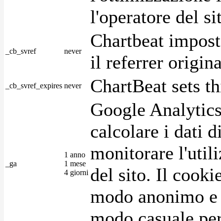
l'operatore del s
Chartbeat impost
_cb_svref
never
il referrer origin
ChartBeat sets th
_cb_svref_expires
never
Google Analytics
calcolare i dati d
monitorare l'utili
1 anno
_ga
1 mese
del sito. Il cook
4 giorni
modo anonimo e 
modo casuale per 