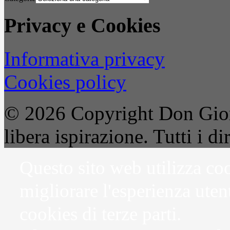
Privacy e Cookies
Informativa privacy
Cookies policy
© 2026 Copyright Don Gior
libera ispirazione. Tutti i dir
Questo sito web utilizza coo
migliorare l'esperienza uten
cookies di terze parti.