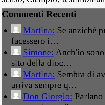
Commenti Recenti
Martina:
Se anziché pro
facessero i…
Simone:
Anch'io sono 
sito della dioc…
Martina:
Sembra di ave
arriva sempre q…
Don Giorgio:
Parlano