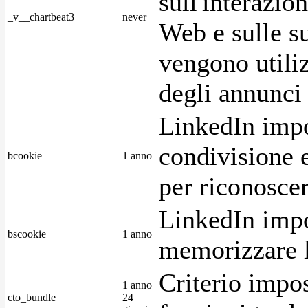
sull'interazio
_v__chartbeat3
never
Web e sulle su
vengono utiliz
degli annunci p
LinkedIn impo
condivisione e
bcookie
1 anno
per riconoscer
LinkedIn impo
bscookie
1 anno
memorizzare l
Criterio impos
1 anno
cto_bundle
24