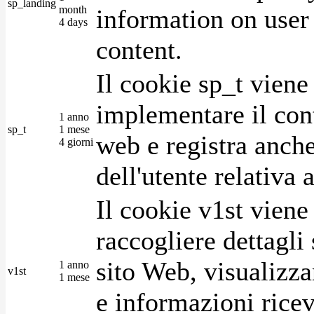
sp_landing
month
information on user 
4 days
content.
Il cookie sp_t viene
implementare il cont
1 anno
sp_t
1 mese
web e registra anche
4 giorni
dell'utente relativa 
Il cookie v1st vien
raccogliere dettagli 
sito Web, visualizza
1 anno
v1st
1 mese
e informazioni ricev