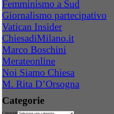
Femminismo a Sud
Giornalismo partecipativo
Vatican Insider
ChiesadiMilano.it
Marco Boschini
Merateonline
Noi Siamo Chiesa
M. Rita D’Orsogna
Categorie
Categorie