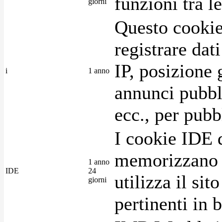
funzioni tra l
giorni
Questo cookie
registrare dat
IP, posizione 
i
1 anno
annunci pubblic
ecc., per pubb
I cookie IDE 
memorizzano i
1 anno
IDE
24
utilizza il si
giorni
pertinenti in b