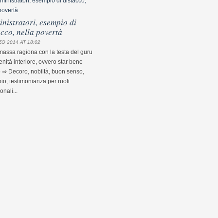
nistratori, esempio di
acco, nella povertà
O 2014 AT 18:02
assa ragiona con la testa del guru
nità interiore, ovvero star bene
 ⇒ Decoro, nobiltà, buon senso,
o, testimonianza per ruoli
ionali...