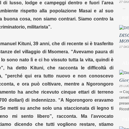
 di lusso, lodge e campeggi dentro e fuori l’area
27 GIU
...
ambiente rispetto alla popolazione Masai e al suo
RI
a buona cosa, non siamo contrari. Siamo contro la
iminatorio, militarista”.
DIS
MON
manuel Kituni, 39 anni, che di recente si è trasferito
17 DIC
 stanze del villaggio di Msomera. “Avevamo paura di
. Io sono nato lì e ci ho vissuto tutta la vita, quindi è
AL
”, ha detto Kituni, che racconta le difficoltà di
à, “perché qui era tutto nuovo e non conoscevo
Gior
acconta, e ora può coltivare, mentre a Ngorongoro
25 LUG
rtamento ha anche ricevuto cinque ettari di terreno
⇒ Cogn
cervel
(3.700 dollari) di indennizzo. “A Ngorongoro eravamo
presen
. Se metti su anche solo una staccionata di legno ti
Ricost
eno mi sento libero”, racconta. Ma l’avvocato
PA
amo dicendo che tutti vogliono restare, stiamo