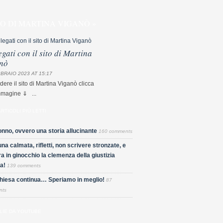
TO DI MARTINA VIGANÒ »
egati con il sito di Martina
nò
BRAIO 2023 AT 15:17
dere il sito di Martina Viganò clicca
mmagine ⇓ ...
ARTICOLI PIÙ LETTI
nno, ovvero una storia allucinante
160 comments
una calmata, rifletti, non scrivere stronzate, e
a in ginocchio la clemenza della giustizia
a!
139 comments
Chiesa continua… Speriamo in meglio!
87
nts
LIE DA YOUTUBE