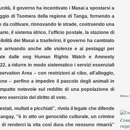
ità, il governo ha incentivato i Masai a spostarsi a
laggio di Tsomera della regione di Tanga, fornendo a
o da coltivare, rinnovando le strade, costruendo una
o, il sistema idrico, l’ufficio postale, la stazione di
ibilità dei Masai a trasferirsi, il governo ha cambiato
e arrivando anche alle violenze e ai pestaggi per
tate dalle ong Human Rights Watch e Amnesty
022, a ridurre in modo sistematico i servizi essenziali
rvation Area – con restrizioni al cibo, all’alloggio,
zione – perfino a impedire il pascolo degli animali in
 impatto notevole sul reddito di una popolazione di
Meteo
ero esercizio del diritto di voto.
UN
estati, multati e picchiati”, rivela il legale che difende
hangay, “è in atto un genocidio culturale, un crimine
Come
 di renderci la vita così dura che nessuno rimarrà”
raga