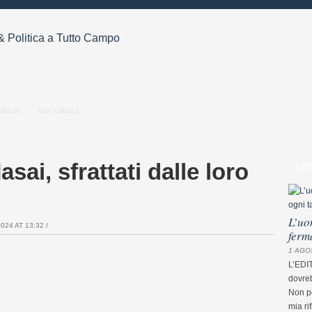
MELIE
EDITORIALI
sai, sfrattati dalle loro
ED
L’uo
24 AT 13:32 /
ferm
1 AGO
L’EDI
dovreb
Non pe
mia ri