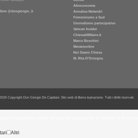
Altreconomia
llow @dongiorgio_it
Annalisa Melandri
Femminismo a Sud
Giornalismo partecipativo
Vatican Insider
ChiesadiMilano.it
Marco Boschini
Merateonline
Noi Siamo Chiesa
M. Rita D’Orsogna
2026 Copyright Don Giorgio De Capitani. Sito web di libera ispirazione. Tutti i diritti riservati.
iorare l'esperienza utente durante la navigazione e cookies di terze par
tari
Altri