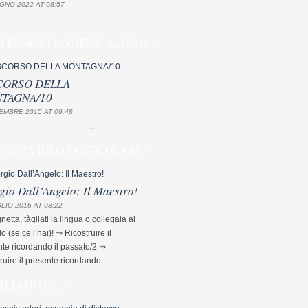
GNO 2022 AT 08:57
FLESSIONI DOMENICALI 2026 »
CORSO DELLA
TAGNA/10
EMBRE 2015 AT 09:48
...
CUNI VIDEO PARTICOLARI »
gio Dall’Angelo: Il Maestro!
LIO 2016 AT 08:22
etta, tàgliati la lingua o collegala al
lo (se ce l’hai)! ⇒ Ricostruire il
te ricordando il passato/2 ⇒
ruire il presente ricordando...
RLIAMO DI… »