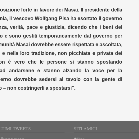
sizione forte in favore dei Masai. Il presidente della
ia, il vescovo Wolfgang Pisa ha esortato il governo
enza, verità, pace e giustizia, dicendo che i beni del
lo e sono gestiti temporaneamente dal governo per
munità Masai dovrebbe essere rispettata e ascoltata,
a e nella loro tradizione, non picchiata e privata dei
i. Non è vero che le persone si stanno spostando
e ad andarsene e stanno alzando la voce per la
overno dovrebbe sedersi al tavolo con la gente di
 – non costringerli a spostarsi”.
LTIMI TWEETS
SITI AMICI
 Twitter messages.
Adista