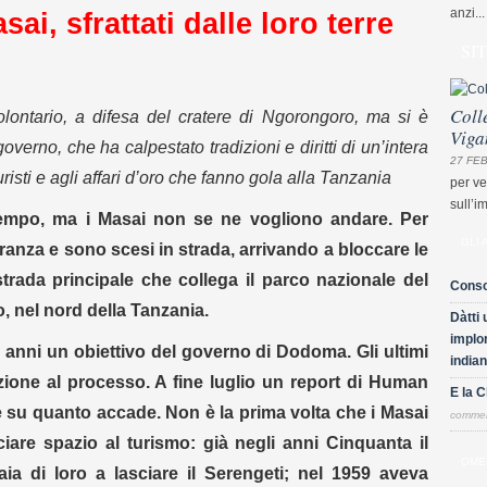
anzi...
ai, sfrattati dalle loro terre
SI
Coll
ontario, a difesa del cratere di Ngorongoro, ma si è
Viga
overno, che ha calpestato tradizioni e diritti di un’intera
27 FEB
isti e agli affari d’oro che fanno gola alla Tanzania
per ve
sull’i
 tempo, ma i Masai non se ne vogliono andare. Per
GLI 
tranza e sono scesi in strada, arrivando a bloccare le
 strada principale che collega il parco nazionale del
Conso
, nel nord della Tanzania.
Dàtti 
implor
 anni un obiettivo del governo di Dodoma. Gli ultimi
indian
one al processo. A fine luglio un report di Human
E la 
e su quanto accade. Non è la prima volta che i Masai
comme
ciare spazio al turismo: già negli anni Cinquanta il
OME
aia di loro a lasciare il Serengeti; nel 1959 aveva