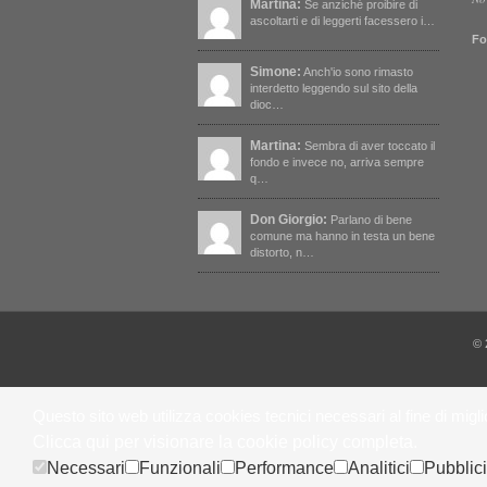
Martina:
Se anziché proibire di
ascoltarti e di leggerti facessero i…
Fo
Simone:
Anch'io sono rimasto
interdetto leggendo sul sito della
dioc…
Martina:
Sembra di aver toccato il
fondo e invece no, arriva sempre
q…
Don Giorgio:
Parlano di bene
comune ma hanno in testa un bene
distorto, n…
© 
Questo sito web utilizza cookies tecnici necessari al fine di migl
Clicca qui per visionare la cookie policy completa.
Necessari
Funzionali
Performance
Analitici
Pubblici