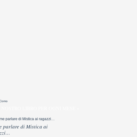
 Como
 NOSTRO LIBRO PER OGNI MESE »
 parlare di Mistica ai
zzi…