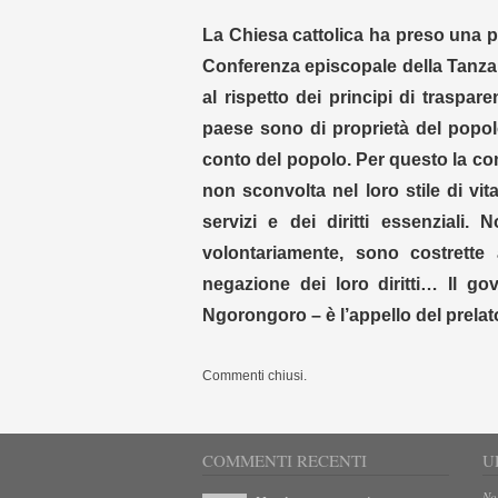
La Chiesa cattolica ha preso una po
Conferenza episcopale della Tanzan
al rispetto dei principi di traspar
paese sono di proprietà del popo
conto del popolo. Per questo la co
non sconvolta nel loro stile di vit
servizi e dei diritti essenzial
volontariamente, sono costrett
negazione dei loro diritti… Il g
Ngorongoro – è l’appello del prelato
Commenti chiusi.
COMMENTI RECENTI
U
No