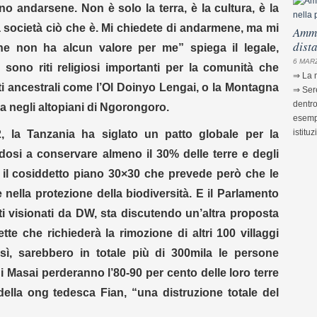
 andarsene. Non è solo la terra, è la cultura, è la
a società ciò che è. Mi chiedete di andarmene, ma mi
Ammi
dist
he non ha alcun valore per me” spiega il legale,
6 MARZ
ono riti religiosi importanti per la comunità che
⇒ La m
ti ancestrali come l’Ol Doinyo Lengai, o la Montagna
⇒ Sere
dentro
va negli altopiani di Ngorongoro.
esempi
istituz
, la Tanzania ha siglato un patto globale per la
dosi a conservare almeno il 30% delle terre e degli
è il cosiddetto piano 30×30 che prevede però che le
nella protezione della biodiversità. E il Parlamento
 visionati da DW, sta discutendo un’altra proposta
ette che richiederà la rimozione di altri 100 villaggi
ì, sarebbero in totale più di 300mila le persone
i i Masai perderanno l’80-90 per cento delle loro terre
ella ong tedesca Fian, “una distruzione totale del