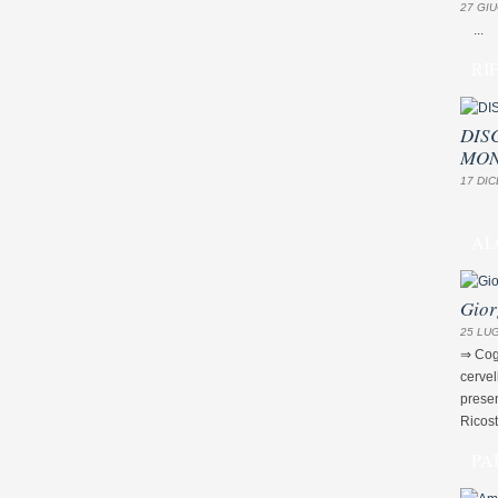
27 GIU
...
RI
DIS
MON
17 DIC
AL
Gior
25 LUG
⇒ Cogn
cervel
presen
Ricost
PA