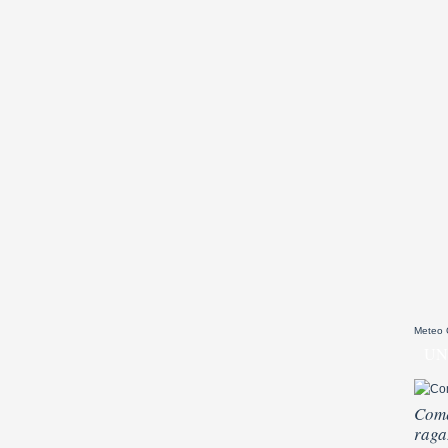
Meteo
UN
Come
raga