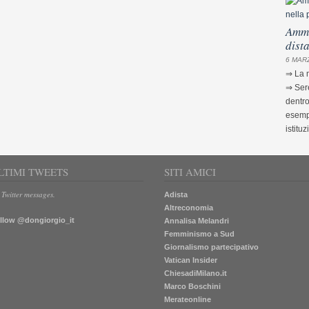
Ammi
dist
6 MARZ
⇒ La m
⇒ Sere
dentro
esempi
istituz
LTIMI TWEETS
SITI AMICI
 Twitter messages.
Adista
Altreconomia
llow @dongiorgio_it
Annalisa Melandri
Femminismo a Sud
Giornalismo partecipativo
Vatican Insider
ChiesadiMilano.it
Marco Boschini
Merateonline