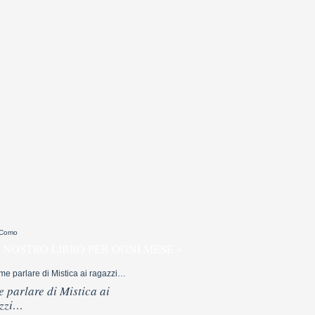
 Como
 NOSTRO LIBRO PER OGNI MESE »
 parlare di Mistica ai
zzi…