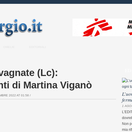
OMELIE
EDITORIALI
vagnate (Lc):
ED
ti di Martina Viganò
L’uo
BRE 2022 AT 01:58 /
ferm
1 AGO
L’EDI
dovreb
Non pe
mia ri