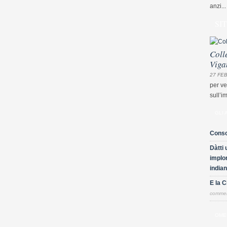
anzi...
SI
Coll
Viga
27 FEB
per ve
sull’i
GLI 
Conso
Dàtti 
implor
indian
E la 
comme
OME