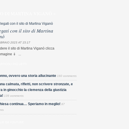
TO DI MARTINA VIGANÒ »
egati con il sito di Martina
nò
BRAIO 2023 AT 15:17
dere il sito di Martina Viganò clicca
mmagine ⇓ ...
ARTICOLI PIÙ LETTI
nno, ovvero una storia allucinante
160 comments
una calmata, rifletti, non scrivere stronzate, e
a in ginocchio la clemenza della giustizia
a!
139 comments
Chiesa continua… Speriamo in meglio!
87
nts
LIE DA YOUTUBE