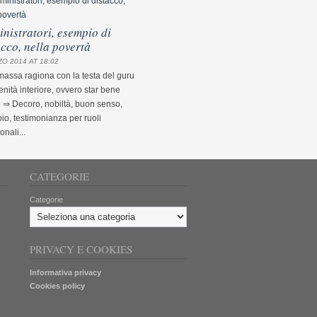
nistratori, esempio di
acco, nella povertà
O 2014 AT 18:02
assa ragiona con la testa del guru
nità interiore, ovvero star bene
 ⇒ Decoro, nobiltà, buon senso,
o, testimonianza per ruoli
ionali...
CATEGORIE
Categorie
PRIVACY E COOKIES
Informativa privacy
Cookies policy