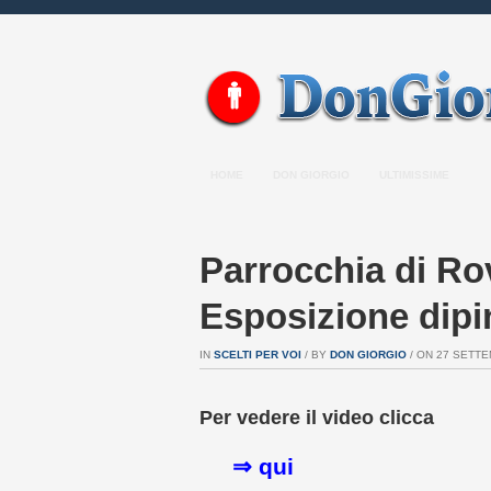
HOME
DON GIORGIO
ULTIMISSIME
Parrocchia di Ro
Esposizione dipin
IN
SCELTI PER VOI
/ BY
DON GIORGIO
/ ON 27 SETTEM
Per vedere il video clicca
⇒
qui