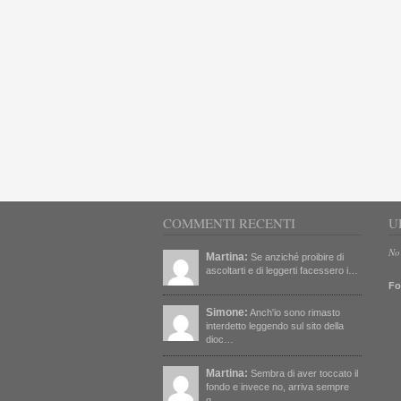
COMMENTI RECENTI
U
No
Martina:
Se anziché proibire di
ascoltarti e di leggerti facessero i…
Fo
Simone:
Anch'io sono rimasto
interdetto leggendo sul sito della
dioc…
Martina:
Sembra di aver toccato il
fondo e invece no, arriva sempre
q…