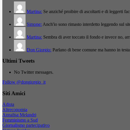
Martina:
Se anziché proibire di ascoltarti e di leggerti f
Simone:
Anch'io sono rimasto interdetto leggendo sul si
Martina:
Sembra di aver toccato il fondo e invece no, a
Don Giorgio:
Parlano di bene comune ma hanno in testa
Ultimi Tweets
No Twitter messages.
Follow @dongiorgio_it
Siti Amici
Adista
Altreconomia
Annalisa Melandri
Femminismo a Sud
Giornalismo partecipativo