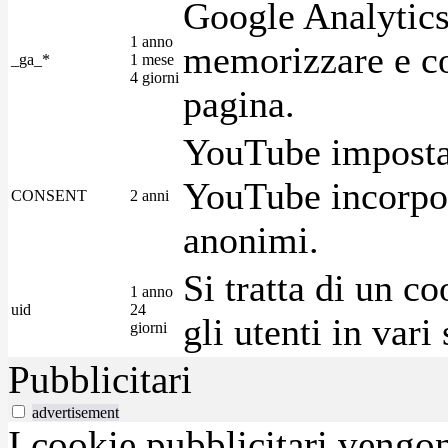
Google Analytics
1 anno
memorizzare e con
_ga_*
1 mese
4 giorni
pagina.
YouTube imposta 
YouTube incorpora
CONSENT
2 anni
anonimi.
Si tratta di un c
1 anno
uid
24
gli utenti in var
giorni
Pubblicitari
advertisement
I cookie pubblicitari vengono