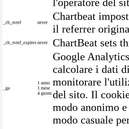
l'operatore del s
Chartbeat impost
_cb_svref
never
il referrer origin
ChartBeat sets th
_cb_svref_expires
never
Google Analytics
calcolare i dati d
monitorare l'utili
1 anno
_ga
1 mese
del sito. Il cook
4 giorni
modo anonimo e 
modo casuale per 