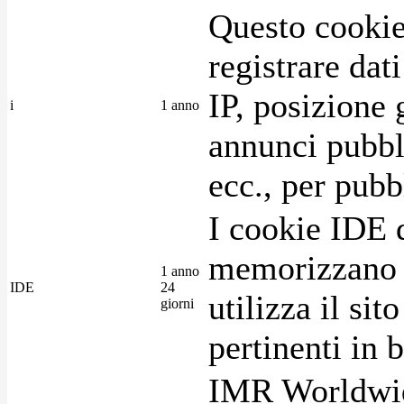
Questo cookie
registrare dat
IP, posizione 
i
1 anno
annunci pubblic
ecc., per pubb
I cookie IDE 
memorizzano i
1 anno
IDE
24
utilizza il si
giorni
pertinenti in b
IMR Worldwid