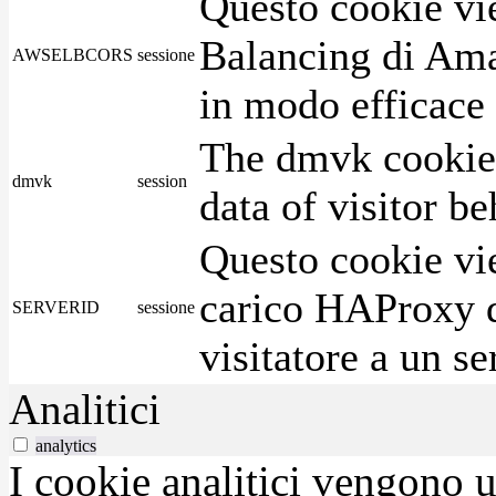
Questo cookie vie
Balancing di Ama
AWSELBCORS
sessione
in modo efficace i
The dmvk cookie 
dmvk
session
data of visitor b
Questo cookie vie
carico HAProxy di
SERVERID
sessione
visitatore a un se
Analitici
analytics
I cookie analitici vengono u