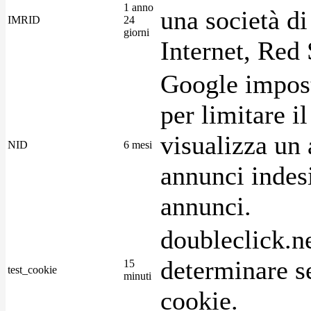
1 anno
una società di
IMRID
24
giorni
Internet, Red 
Google imposta
per limitare i
visualizza un 
NID
6 mesi
annunci indesi
annunci.
doubleclick.n
determinare se
15
test_cookie
minuti
cookie.