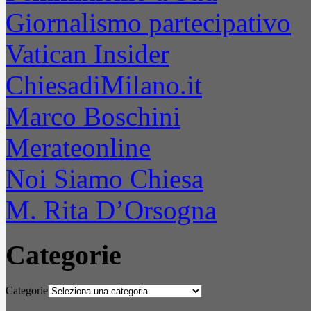
Giornalismo partecipativo
Vatican Insider
ChiesadiMilano.it
Marco Boschini
Merateonline
Noi Siamo Chiesa
M. Rita D’Orsogna
Categorie
Categorie