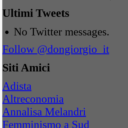
Ultimi Tweets
No Twitter messages.
Follow @dongiorgio_it
Siti Amici
Adista
Altreconomia
Annalisa Melandri
Femminismo a Sud