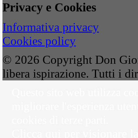
Privacy e Cookies
Informativa privacy
Cookies policy
© 2026 Copyright Don Gior
libera ispirazione. Tutti i dir
Questo sito web utilizza coo
migliorare l'esperienza uten
cookies di terze parti.
Clicca qui per visionare l