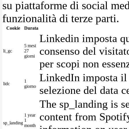
su piattaforme di social medi
funzionalità di terze parti.
Cookie
Durata
Linkedin imposta qu
5 mesi
consenso del visitat
li_gc
27
giorni
per scopi non essenz
LinkedIn imposta il 
1
lidc
giorno
selezione del data c
The sp_landing is s
content from Spotify
1 year
1
sp_landing
month