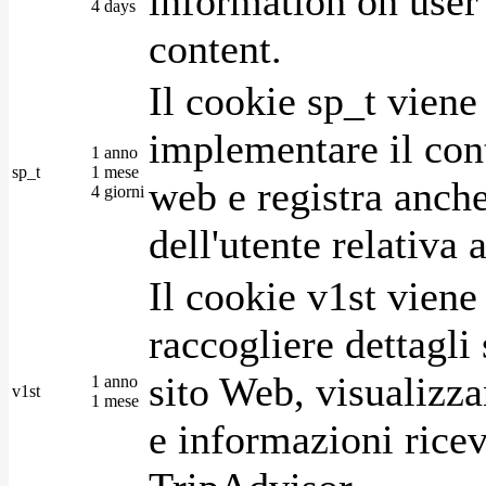
information on user 
4 days
content.
Il cookie sp_t viene
implementare il cont
1 anno
sp_t
1 mese
web e registra anche
4 giorni
dell'utente relativa 
Il cookie v1st vien
raccogliere dettagli 
sito Web, visualizza
1 anno
v1st
1 mese
e informazioni ricev