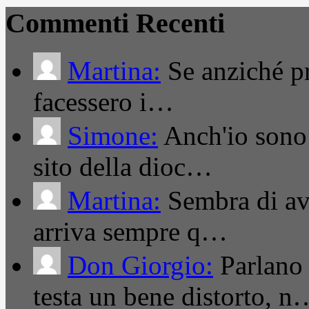
Commenti Recenti
Martina:
Se anziché pro
facessero i…
Simone:
Anch'io sono 
sito della dioc…
Martina:
Sembra di ave
arriva sempre q…
Don Giorgio:
Parlano
testa un bene distorto, n