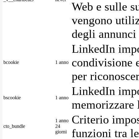
Web e sulle su
vengono utiliz
degli annunci p
LinkedIn impo
condivisione e
bcookie
1 anno
per riconoscer
LinkedIn impo
bscookie
1 anno
memorizzare l
Criterio impos
1 anno
cto_bundle
24
funzioni tra l
giorni