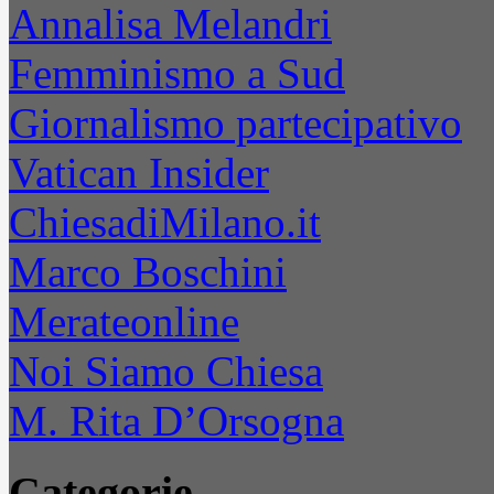
Annalisa Melandri
Femminismo a Sud
Giornalismo partecipativo
Vatican Insider
ChiesadiMilano.it
Marco Boschini
Merateonline
Noi Siamo Chiesa
M. Rita D’Orsogna
Categorie