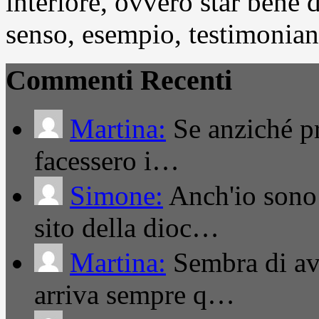
interiore, ovvero star bene
senso, esempio, testimonianza
Commenti Recenti
Martina:
Se anziché pro
facessero i…
Simone:
Anch'io sono 
sito della dioc…
Martina:
Sembra di ave
arriva sempre q…