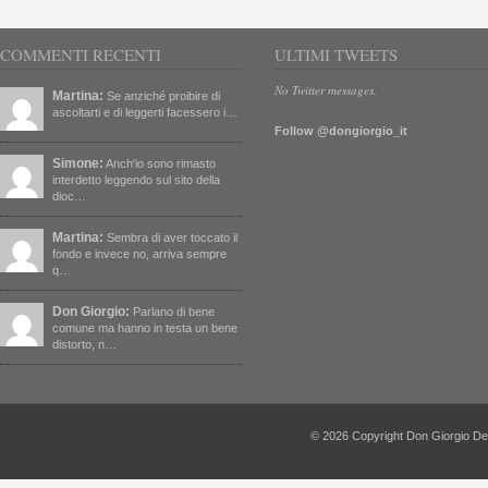
COMMENTI RECENTI
ULTIMI TWEETS
No Twitter messages.
Martina:
Se anziché proibire di
ascoltarti e di leggerti facessero i…
Follow @dongiorgio_it
Simone:
Anch'io sono rimasto
interdetto leggendo sul sito della
dioc…
Martina:
Sembra di aver toccato il
fondo e invece no, arriva sempre
q…
Don Giorgio:
Parlano di bene
comune ma hanno in testa un bene
distorto, n…
© 2026 Copyright Don Giorgio De Capi