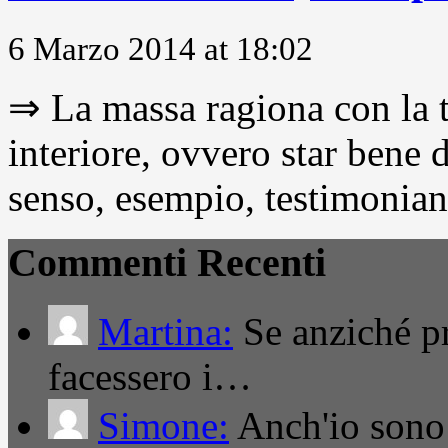
6 Marzo 2014 at 18:02
⇒ La massa ragiona con la t
interiore, ovvero star bene
senso, esempio, testimonianza
Commenti Recenti
Martina:
Se anziché pro
facessero i…
Simone:
Anch'io sono 