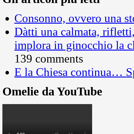
Consonno, ovvero una sto
Dàtti una calmata, rifletti
implora in ginocchio la c
139 comments
E la Chiesa continua… S
Omelie da YouTube