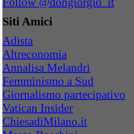
Follow @dongiorgio_it
Siti Amici
Adista
Altreconomia
Annalisa Melandri
Femminismo a Sud
Giornalismo partecipativo
Vatican Insider
ChiesadiMilano.it