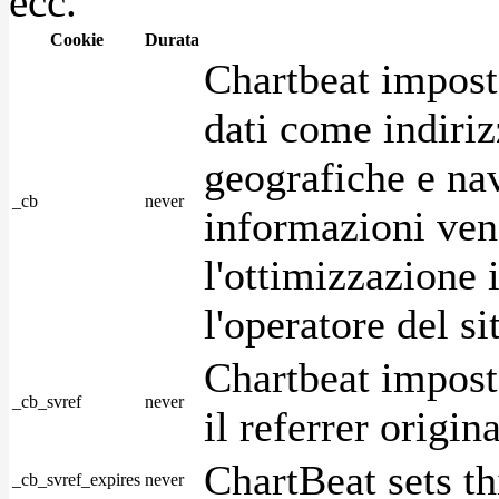
ecc.
Cookie
Durata
Chartbeat impost
dati come indirizz
geografiche e na
_cb
never
informazioni ven
l'ottimizzazione i
l'operatore del s
Chartbeat impost
_cb_svref
never
il referrer origin
ChartBeat sets th
_cb_svref_expires
never