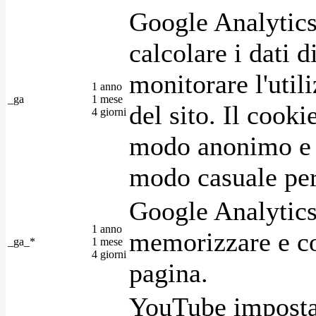
Google Analytics
calcolare i dati d
monitorare l'utili
1 anno
_ga
1 mese
del sito. Il cook
4 giorni
modo anonimo e 
modo casuale per 
Google Analytics
1 anno
memorizzare e con
_ga_*
1 mese
4 giorni
pagina.
YouTube imposta 