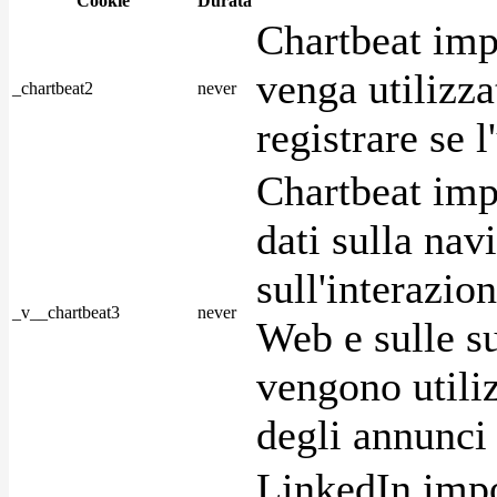
Cookie
Durata
Chartbeat imp
venga utilizza
_chartbeat2
never
registrare se l
Chartbeat imp
dati sulla nav
sull'interazio
_v__chartbeat3
never
Web e sulle su
vengono utiliz
degli annunci p
LinkedIn impo