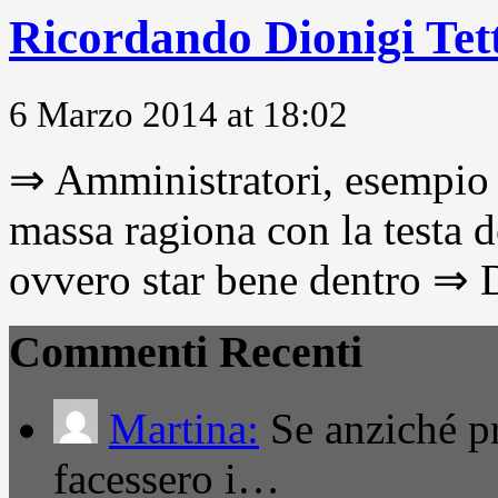
Ricordando Dionigi Te
6 Marzo 2014 at 18:02
⇒ Amministratori, esempio 
massa ragiona con la testa d
ovvero star bene dentro ⇒ D
Commenti Recenti
Martina:
Se anziché pro
facessero i…