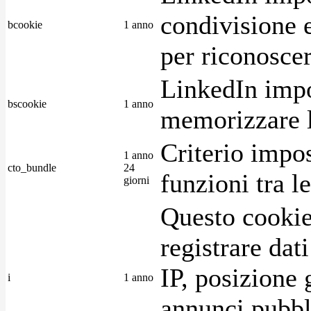
condivisione e
bcookie
1 anno
per riconoscer
LinkedIn impo
bscookie
1 anno
memorizzare l
Criterio impos
1 anno
cto_bundle
24
funzioni tra l
giorni
Questo cookie
registrare dat
IP, posizione 
i
1 anno
annunci pubblic