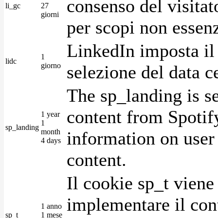
consenso del visitat
li_gc
27
giorni
per scopi non essenz
LinkedIn imposta il 
1
lidc
giorno
selezione del data c
The sp_landing is s
content from Spotify
1 year
1
sp_landing
month
information on user 
4 days
content.
Il cookie sp_t viene
implementare il cont
1 anno
sp_t
1 mese