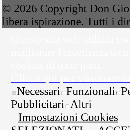
© 2026 Copyright Don Gior
libera ispirazione. Tutti i dir
Questo sito web utilizza coo
migliorare l'esperienza uten
cookies di terze parti.
Clicca qui per visionare l
Necessari
Funzionali
P
Pubblicitari
Altri
Impostazioni Cookies