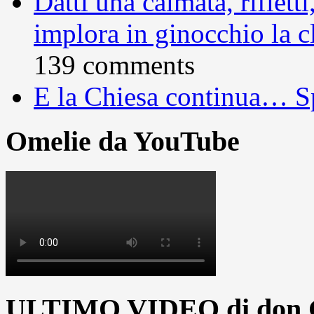
Dàtti una calmata, rifletti
implora in ginocchio la c
139 comments
E la Chiesa continua… S
Omelie da YouTube
ULTIMO VIDEO di don G