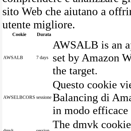
sito Web che aiutano a offrir
utente migliore.
Cookie
Durata
AWSALB is an app
set by Amazon We
AWSALB
7 days
the target.
Questo cookie vie
Balancing di Ama
AWSELBCORS
sessione
in modo efficace i
The dmvk cookie 
dmvk
session