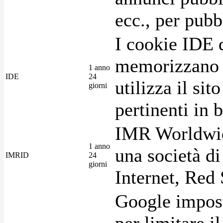
ecc., per pubb
I cookie IDE 
memorizzano i
1 anno
IDE
24
utilizza il si
giorni
pertinenti in b
IMR Worldwid
1 anno
una società di
IMRID
24
giorni
Internet, Red 
Google imposta
per limitare i