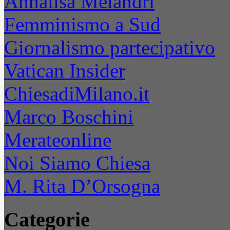
Annalisa Melandri
Femminismo a Sud
Giornalismo partecipativo
Vatican Insider
ChiesadiMilano.it
Marco Boschini
Merateonline
Noi Siamo Chiesa
M. Rita D’Orsogna
Categorie