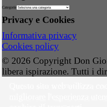
Categorie
Privacy e Cookies
Informativa privacy
Cookies policy
© 2026 Copyright Don Gior
libera ispirazione. Tutti i dir
Questo sito web utilizza coo
migliorare l'esperienza uten