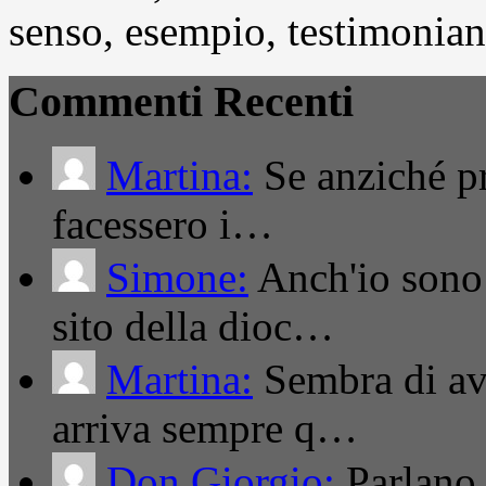
senso, esempio, testimonianza
Commenti Recenti
Martina:
Se anziché pro
facessero i…
Simone:
Anch'io sono 
sito della dioc…
Martina:
Sembra di ave
arriva sempre q…
Don Giorgio:
Parlano