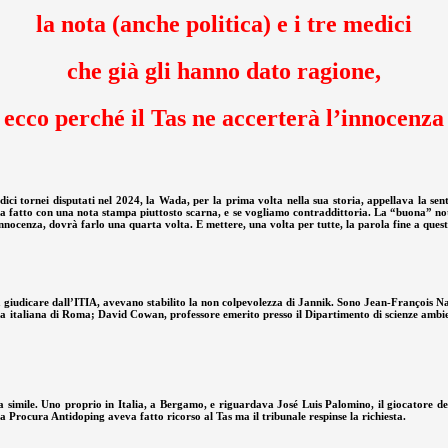
la nota (anche politica) e i tre medici
che già gli hanno dato ragione,
ecco perché il Tas ne accerterà l’innocenza
ici tornei disputati nel 2024, la Wada, per la prima volta nella sua storia, appellava la sent
ha fatto con una nota stampa piuttosto scarna, e se vogliamo contraddittoria. La “buona” noti
innocenza, dovrà farlo una quarta volta. E mettere, una volta per tutte, la parola fine a ques
 a giudicare dall’ITIA, avevano stabilito la non colpevolezza di Jannik. Sono Jean-François N
va italiana di Roma; David Cowan, professore emerito presso il Dipartimento di scienze ambien
za simile. Uno proprio in Italia, a Bergamo, e riguardava José Luis Palomino, il giocatore d
Procura Antidoping aveva fatto ricorso al Tas ma il tribunale respinse la richiesta.