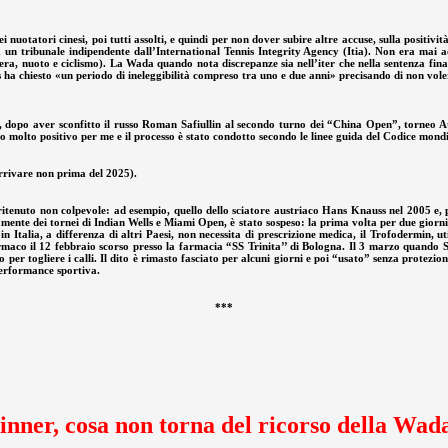
nuotatori cinesi, poi tutti assolti, e quindi per non dover subire altre accuse, sulla positivi
da un tribunale indipendente dall’International Tennis Integrity Agency (Itia). Non era mai
gera, nuoto e ciclismo). La Wada quando nota discrepanze sia nell’iter che nella sentenza fina
 ha chiesto «un periodo di ineleggibilità compreso tra uno e due anni» precisando di non voler 
 dopo aver sconfitto il russo Roman Safiullin al secondo turno dei “China Open”, torneo At
do molto positivo per me e il processo è stato condotto secondo le linee guida del Codice mon
rrivare non prima del 2025).
 ritenuto non colpevole: ad esempio, quello dello sciatore austriaco Hans Knauss nel 2005 e, 
vamente dei tornei di Indian Wells e Miami Open, è stato sospeso: la prima volta per due giorni
n Italia, a differenza di altri Paesi, non necessita di prescrizione medica, il Trofodermin, u
aco il 12 febbraio scorso presso la farmacia “SS Trinita’’ di Bologna. Il 3 marzo quando Sinne
 per togliere i calli. Il dito è rimasto fasciato per alcuni giorni e poi “usato” senza protez
performance sportiva.
***
inner, cosa non torna del ricorso della Wad