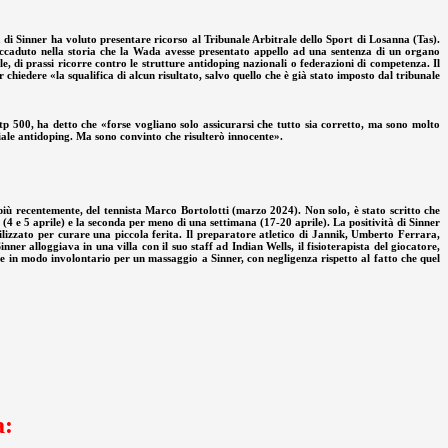
tà di Sinner ha voluto presentare ricorso al Tribunale Arbitrale dello Sport di Losanna (Tas).
 accaduto nella storia che la Wada avesse presentato appello ad una sentenza di un organo
le, di prassi ricorre contro le strutture antidoping nazionali o federazioni di competenza. Il
chiedere «la squalifica di alcun risultato, salvo quello che è già stato imposto dal tribunale
p 500, ha detto che «forse vogliano solo assicurarsi che tutto sia corretto, ma sono molto
diale antidoping. Ma sono convinto che risulterò innocente».
più recentemente, del tennista Marco Bortolotti (marzo 2024). Non solo, è stato scritto che
 (4 e 5 aprile) e la seconda per meno di una settimana (17-20 aprile). La positività di Sinner
tilizzato per curare una piccola ferita. Il preparatore atletico di Jannik, Umberto Ferrara,
r alloggiava in una villa con il suo staff ad Indian Wells, il fisioterapista del giocatore,
ione in modo involontario per un massaggio a Sinner, con negligenza rispetto al fatto che quel
a: