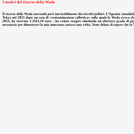
I motivi del ricorso della Wada
Il ricorso della Wada nasconde però inevitabilmente dei risvolti politici. L’Agenzia mondiale
Tokyo nel 2021 dopo un caso di «contaminazione collettiva» sulla quale la Wada aveva chius
2023, ha ricevuto 1.1163,10 euro – ha voluto reagire chiedendo un ulteriore grado di giud
necessario per dimostrare la mia innocenza ancora una volta. Sono deluso di sapere che la W