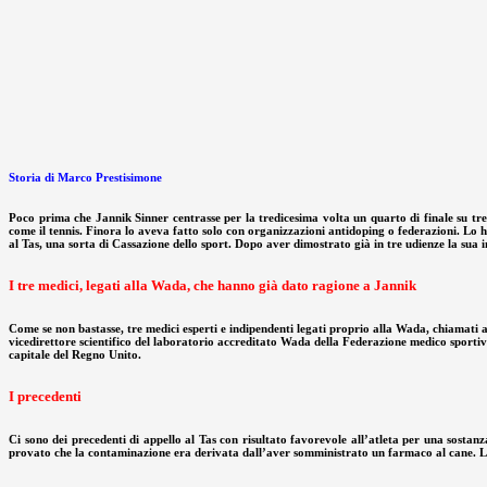
Storia di Marco Prestisimone
Poco prima che Jannik Sinner centrasse per la tredicesima volta un quarto di finale su tred
come il tennis. Finora lo aveva fatto solo con organizzazioni antidoping o federazioni. Lo 
al Tas, una sorta di Cassazione dello sport. Dopo aver dimostrato già in tre udienze la sua 
I tre medici, legati alla Wada, che hanno già dato ragione a Jannik
Come se non bastasse, tre medici esperti e indipendenti legati proprio alla Wada, chiamati
vicedirettore scientifico del laboratorio accreditato Wada della Federazione medico sporti
capitale del Regno Unito.
I precedenti
Ci sono dei precedenti di appello al Tas con risultato favorevole all’atleta per una sostan
provato che la contaminazione era derivata dall’aver somministrato un farmaco al cane. La 