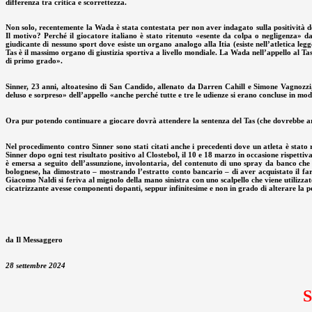
differenza tra critica e scorrettezza.
Non solo, recentemente la Wada è stata contestata per non aver indagato sulla positività dei 
Il motivo? Perché il giocatore italiano è stato ritenuto «esente da colpa o negligenza» 
giudicante di nessuno sport dove esiste un organo analogo alla Itia (esiste nell’atletica leg
Tas è il massimo organo di giustizia sportiva a livello mondiale. La Wada nell’appello al Tas
di primo grado».
Sinner, 23 anni, altoatesino di San Candido, allenato da Darren Cahill e Simone Vagnozzi,
deluso e sorpreso» dell’appello «anche perché tutte e tre le udienze si erano concluse in mo
Ora pur potendo continuare a giocare dovrà attendere la sentenza del Tas (che dovrebbe a
Nel procedimento contro Sinner sono stati citati anche i precedenti dove un atleta è stato
Sinner dopo ogni test risultato positivo al Clostebol, il 10 e 18 marzo in occasione rispetti
è emersa a seguito dell’assunzione, involontaria, del contenuto di uno spray da banco che i
bolognese, ha dimostrato – mostrando l’estratto conto bancario – di aver acquistato il farm
Giacomo Naldi si feriva al mignolo della mano sinistra con uno scalpello che viene utilizzato
cicatrizzante avesse componenti dopanti, seppur infinitesime e non in grado di alterare la 
da Il Messaggero
28 settembre 2024
S