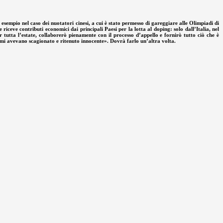
 esempio nel caso dei nuotatori cinesi, a cui è stato permesso di gareggiare alle Olimpiadi di
eve contributi economici dai principali Paesi per la lotta al doping: solo dall’Italia, nel
tutta l’estate, collaborerò pienamente con il processo d’appello e fornirò tutto ciò che è
i mi avevano scagionato e ritenuto innocente». Dovrà farlo un’altra volta.