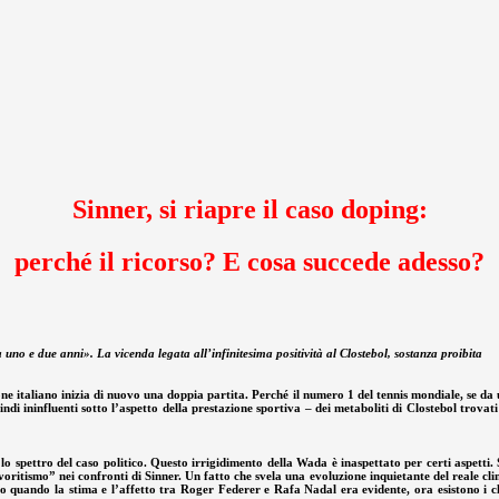
Sinner, si riapre il caso doping:
perché il ricorso? E cosa succede adesso?
o e due anni». La vicenda legata all’infinitesima positività al Clostebol, sostanza proibita
e italiano inizia di nuovo una doppia partita. Perché il numero 1 del tennis mondiale, se da 
di ininfluenti sotto l’aspetto della prestazione sportiva – dei metaboliti di Clostebol trovati
 spettro del caso politico. Questo irrigidimento della Wada è inaspettato per certi aspetti. S
itismo” nei confronti di Sinner. Un fatto che svela una evoluzione inquietante del reale clim
quando la stima e l’affetto tra Roger Federer e Rafa Nadal era evidente, ora esistono i clan