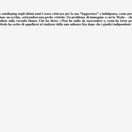
 antidoping negli ultimi anni è stata criticata per la sua “leggerenza” e indulgenza, come per
o un occhio, attirandosi non poche critiche. Un problema di immagine a cui la Wada – che ric
izio sulla vicenda Sinner. Che ha detto: «Non ho nulla da nascondere e, come ho fatto per 
ada ha scelto di appellarsi al risultato della mia udienza Itia dopo che i giudici indipendent