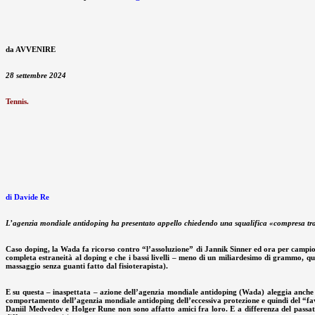
da AVVENIRE
28 settembre 2024
Tennis.
di Davide Re
L’agenzia mondiale antidoping ha presentato appello chiedendo una squalifica «compresa tra un
Caso doping, la Wada fa ricorso contro “l’assoluzione” di Jannik Sinner ed ora per campion
completa estraneità al doping e che i bassi livelli – meno di un miliardesimo di grammo, quin
massaggio senza guanti fatto dal fisioterapista).
E su questa – inaspettata – azione dell’agenzia mondiale antidoping (Wada) aleggia anche lo
comportamento dell’agenzia mondiale antidoping dell’eccessiva protezione e quindi del “favor
Daniil Medvedev e Holger Rune non sono affatto amici fra loro. E a differenza del passato 