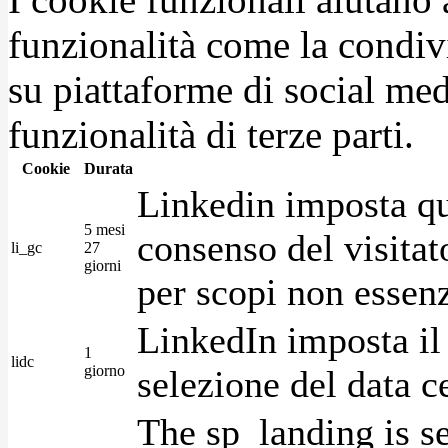
funzionalità come la condiv
su piattaforme di social medi
funzionalità di terze parti.
Cookie
Durata
Linkedin imposta qu
5 mesi
consenso del visitat
li_gc
27
giorni
per scopi non essenz
LinkedIn imposta il 
1
lidc
giorno
selezione del data c
The sp_landing is s