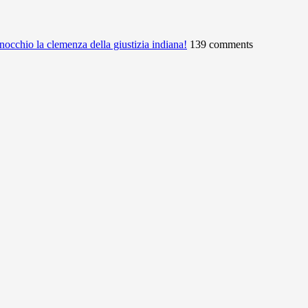
ginocchio la clemenza della giustizia indiana!
139 comments