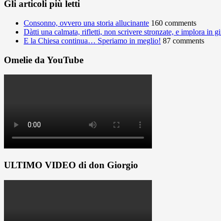
Gli articoli più letti
Consonno, ovvero una storia allucinante
160 comments
Dàtti una calmata, rifletti, non scrivere stronzate, e implora in 
E la Chiesa continua… Speriamo in meglio!
87 comments
Omelie da YouTube
ULTIMO VIDEO di don Giorgio