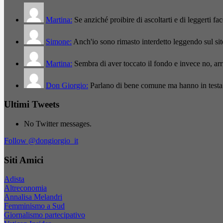
Martina:
Se anziché proibire di ascoltarti e di leggerti f
Simone:
Anch'io sono rimasto interdetto leggendo sul si
Martina:
Sembra di aver toccato il fondo e invece no, a
Don Giorgio:
Parlano di bene comune ma hanno in testa
Ultimi Tweets
No Twitter messages.
Follow @dongiorgio_it
Siti Amici
Adista
Altreconomia
Annalisa Melandri
Femminismo a Sud
Giornalismo partecipativo