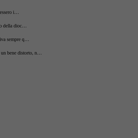
acessero i…
to della dioc…
rriva sempre q…
 un bene distorto, n…