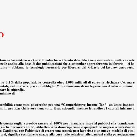
O
timana lavorativa a 24 ore. Il video ha scatenato dibattito e nei commenti in molti ci avete
nelle analisi alla base di due pubblicazioni che a settembre approderanno in libreria – ci ha
tonto – abbiamo le tecnologie necessarie per liberarci dal «ricatto del lavoro» attraverso
 lo 0,1% della popolazione controlla oltre 1.000 miliardi di euro: la ricchezza c’è, ma è
entali, volontarie e prive di obblighi. Molte mancano di un legame con il salario minimo,
are lo stipendio.
 minimo di
sostenibilità economica passerebbe per una “Comprehensive Income Tax”: un’unica imposta
In pratica: chi lavora tiene tutto il suo stipendio, mentre le rendite e i capitali iniziano a
 questa soglia verrebbe tassato al 100% per finanziare i servizi pubblici e la transizione.
 anche “lavorare tutti”, abbattendo la disoccupazione e spingendo le imprese a investire in
o Capibara, con l’obiettivo di creare una società post lavorista e un nuovo modello di vita,
i, significa restituire lo spazio alla cura, alle relazioni, alle passioni e alla partecipazione