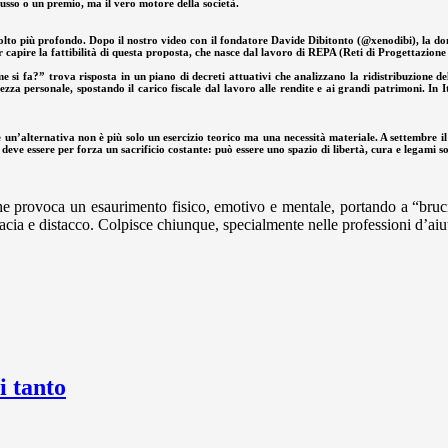
 lusso o un premio, ma il vero motore della società.
olto più profondo. Dopo il nostro video con il fondatore Davide Dibitonto (@xenodibi), la do
 capire la fattibilità di questa proposta, che nasce dal lavoro di REPA (Reti di Progettazione
si fa?” trova risposta in un piano di decreti attuativi che analizzano la ridistribuzione d
zza personale, spostando il carico fiscale dal lavoro alle rendite e ai grandi patrimoni. In 
 un’alternativa non è più solo un esercizio teorico ma una necessità materiale. A settembre 
 deve essere per forza un sacrificio costante: può essere uno spazio di libertà, cura e legami so
 che provoca un esaurimento fisico, emotivo e mentale, portando a “br
acia e distacco. Colpisce chiunque, specialmente nelle professioni d’aiu
 tanto