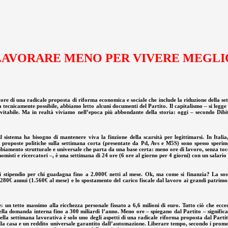
LAVORARE MENO PER VIVERE MEGLI
re di una radicale proposta di riforma economica e sociale che include la riduzione della set
 tecnicamente possibile, abbiamo letto alcuni documenti del Partito. Il capitalismo – si legge 
evitabile. Ma in realtà viviamo nell’epoca più abbondante della storia: oggi – secondo Dibi
tema ha bisogno di mantenere viva la finzione della scarsità per legittimarsi. In Italia,
i proposte politiche sulla settimana corta (presentate da Pd, Avs e M5S) sono spesso sperim
mbiamento strutturale e universale che parta da una base certa: meno ore di lavoro, senza tocc
misti e ricercatori –, è una settimana di 24 ore (6 ore al giorno per 4 giorni) con un salario
a di stipendio per chi guadagna fino a 2.000€ netti al mese. Ok, ma come si finanzia? La 
280€ annui (1.560€ al mese) e lo spostamento del carico fiscale dal lavoro ai grandi patrimoni. 
un tetto massimo alla ricchezza personale fissato a 6,6 milioni di euro. Tutto ciò che eccede
lla domanda interna fino a 300 miliardi l’anno. Meno ore – spiegano dal Partito – significa
ella settimana lavorativa è solo uno degli aspetti di una radicale riforma proposta dal Partit
alla casa e un reddito universale garantito dall’automazione. Liberare tempo, secondo i promotor