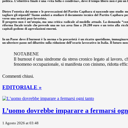
politica. L’obiettivo finale è una «vita bella e condivisa», dove il tempo libero non è più un
Dietro l’estetica dei meme e le provocazioni del Partito Capibara si nasconde uno studio m
tagliare gli stipendi? Siamo andati a studiare il documento tecnico del Partito Capibara per
verso una società post-lavorista.
Il progetto non è un’utopia, ma una critica radicale al modello attuale. La domanda “come 
riforma fiscale totale che prevede una no tax area fino a 20.280 euro e un tetto alla ricche
capitali godono di agevolazioni enormi.
In un Paese dove il burnout è la norma e la precarietà è un ricatto quotidiano, immaginare
un ulteriore passo nel dibattito sulla riduzione dell’orario lavorativo in Italia. Il futuro non
NOTABENE
Il burnout è una sindrome da stress cronico legato al lavoro,
fenomeno occupazionale, si manifesta con cinismo, ridotta effic
Commenti chiusi.
EDITORIALE »
L’uomo dovrebbe imparare a fermarsi ogni
1 Agosto 2026 at 03:48