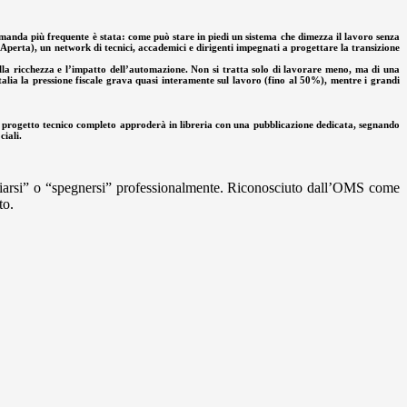
manda più frequente è stata: come può stare in piedi un sistema che dimezza il lavoro senza
 Aperta), un network di tecnici, accademici e dirigenti impegnati a progettare la transizione
ella ricchezza e l’impatto dell’automazione. Non si tratta solo di lavorare meno, ma di una
Italia la pressione fiscale grava quasi interamente sul lavoro (fino al 50%), mentre i grandi
il progetto tecnico completo approderà in libreria con una pubblicazione dedicata, segnando
ciali.
uciarsi” o “spegnersi” professionalmente. Riconosciuto dall’OMS come
to.