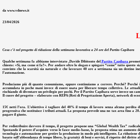
da www.vdnews.it
23/04/2026
Cosa c’è nel progetto di riduzione della settimana lavorativa a 24 ore del Partito Capibara
Qualche settimana fa abbiamo intervistato ,Davide Dibitonto del
Partito Capibara
promoto
chiesto: «Sì, ma come si fa?». Per andare oltre lo slogan e spiegare “come” tutto questo sia
convinto che la scarsità sia naturale e che lavorare 40 ore a settimana sia un destino in
l’automazione.
Produciamo più di quanto consumiamo, eppure continuiamo a correre. Perché? Perché il sis
accumulata in poche mani invece di essere usata per liberare tempo collettivo. Le attual
rischiando di diventare un privilegio per pochi. Per il Partito Capibara serve invece un ca
Il cuore del progetto – elaborato con REPA (Reti di Progettazione Aperta), network di econo
15€ netti l’ora. L’obiettivo è tagliare del 40% il tempo di lavoro senza alcuna perdit
progressiva che sostituisce i tributi attuali. La proposta prevede una no tax area fino a 20.
pagare il giusto.
Per redistribuire davvero il tempo, il progetto propone una “Global Wealth Tax” radicale: 
Spostando il potere d’acquisto verso le fasce medio-basse, la proposta stima un aumento de
tecnologia e automazione per gestire la produzione in modo più intelligente. La riduzione d
basato sull’abbondanza di tempo libero, la gratuità di beni e servizi, il rispetto del diritto 