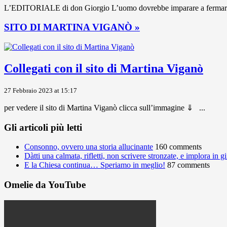
L’EDITORIALE di don Giorgio L’uomo dovrebbe imparare a fermarsi ogni
SITO DI MARTINA VIGANÒ »
Collegati con il sito di Martina Viganò
27 Febbraio 2023 at 15:17
per vedere il sito di Martina Viganò clicca sull’immagine ⇓ ...
Gli articoli più letti
Consonno, ovvero una storia allucinante
160 comments
Dàtti una calmata, rifletti, non scrivere stronzate, e implora in 
E la Chiesa continua… Speriamo in meglio!
87 comments
Omelie da YouTube