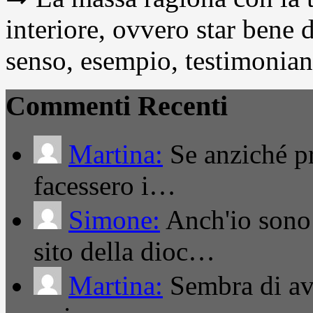
interiore, ovvero star bene
senso, esempio, testimonianza
Commenti Recenti
Martina:
Se anziché pro
facessero i…
Simone:
Anch'io sono 
sito della dioc…
Martina:
Sembra di ave