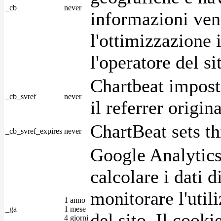
_cb
never
informazioni ven
l'ottimizzazione i
l'operatore del s
Chartbeat impost
_cb_svref
never
il referrer origin
ChartBeat sets th
_cb_svref_expires
never
Google Analytics
calcolare i dati d
monitorare l'utili
1 anno
_ga
1 mese
del sito. Il cook
4 giorni