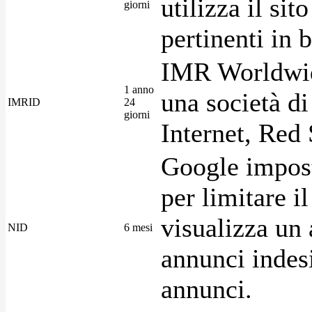
utilizza il si
giorni
pertinenti in b
IMR Worldwid
1 anno
una società di
IMRID
24
giorni
Internet, Red 
Google imposta
per limitare i
visualizza un 
NID
6 mesi
annunci indesi
annunci.