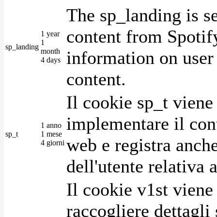
The sp_landing is s
content from Spotify
1 year
1
sp_landing
month
information on user 
4 days
content.
Il cookie sp_t viene
implementare il cont
1 anno
sp_t
1 mese
web e registra anche
4 giorni
dell'utente relativa 
Il cookie v1st vien
raccogliere dettagli 