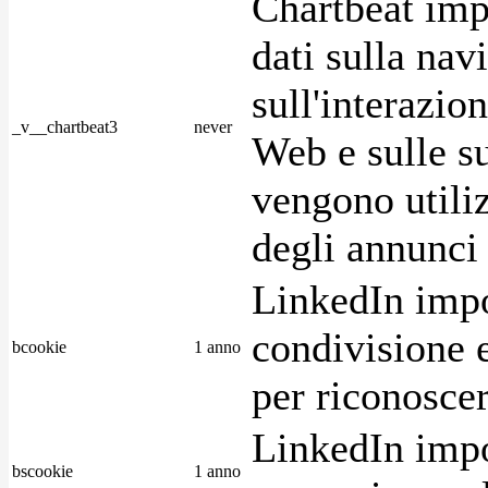
Chartbeat imp
dati sulla nav
sull'interazio
_v__chartbeat3
never
Web e sulle su
vengono utiliz
degli annunci p
LinkedIn impo
condivisione e
bcookie
1 anno
per riconoscer
LinkedIn impo
bscookie
1 anno