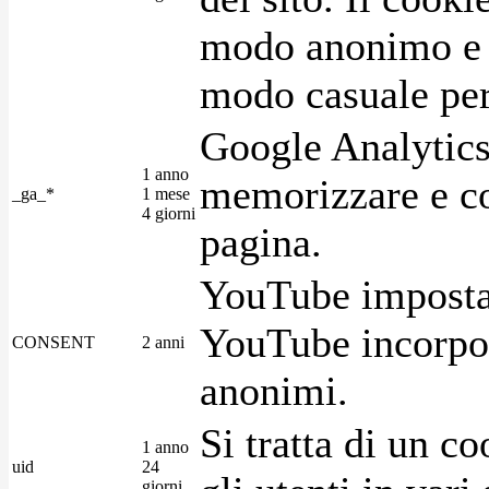
modo anonimo e 
modo casuale per 
Google Analytics
1 anno
memorizzare e con
_ga_*
1 mese
4 giorni
pagina.
YouTube imposta 
YouTube incorpora
CONSENT
2 anni
anonimi.
Si tratta di un c
1 anno
uid
24
giorni