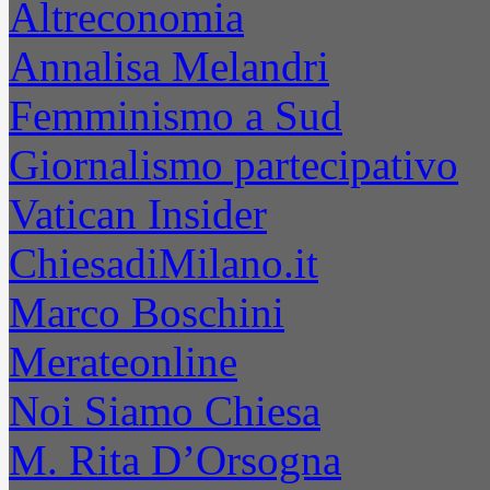
Altreconomia
Annalisa Melandri
Femminismo a Sud
Giornalismo partecipativo
Vatican Insider
ChiesadiMilano.it
Marco Boschini
Merateonline
Noi Siamo Chiesa
M. Rita D’Orsogna