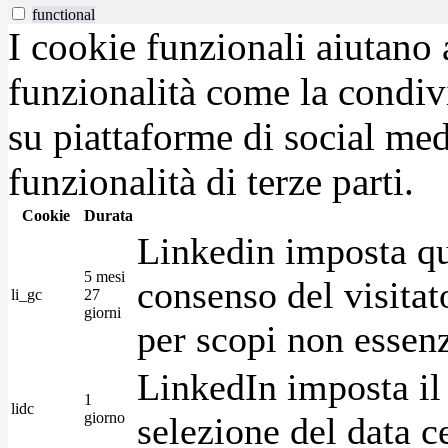
functional
I cookie funzionali aiutano 
funzionalità come la condiv
su piattaforme di social medi
funzionalità di terze parti.
Cookie
Durata
Linkedin imposta qu
5 mesi
consenso del visitat
li_gc
27
giorni
per scopi non essenz
LinkedIn imposta il 
1
lidc
giorno
selezione del data c