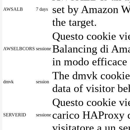
set by Amazon We
AWSALB
7 days
the target.
Questo cookie vie
Balancing di Ama
AWSELBCORS
sessione
in modo efficace i
The dmvk cookie 
dmvk
session
data of visitor b
Questo cookie vie
carico HAProxy di
SERVERID
sessione
visitatore a un se