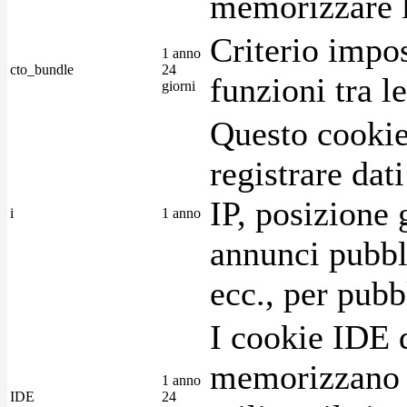
memorizzare l
Criterio impos
1 anno
cto_bundle
24
funzioni tra l
giorni
Questo cookie
registrare dat
IP, posizione 
i
1 anno
annunci pubblic
ecc., per pubb
I cookie IDE 
memorizzano i
1 anno
IDE
24