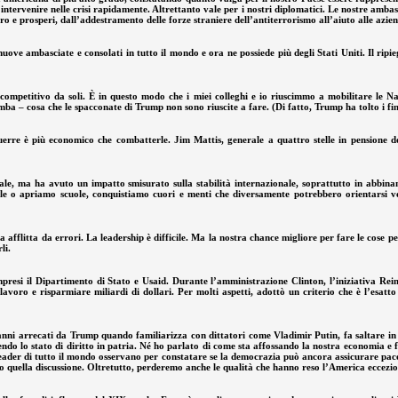
ntervenire nelle crisi rapidamente. Altrettanto vale per i nostri diplomatici. Le nostre ambasc
 e prosperi, dall’addestramento delle forze straniere dell’antiterrorismo all’aiuto alle azie
uove ambasciate e consolati in tutto il mondo e ora ne possiede più degli Stati Uniti. Il r
ompetitivo da soli. È in questo modo che i miei colleghi e io riuscimmo a mobilitare le N
 – cosa che le spacconate di Trump non sono riuscite a fare. (Di fatto, Trump ha tolto i finanz
uerre è più economico che combatterle. Jim Mattis, generale a quattro stelle in pensione d
rale, ma ha avuto un impatto smisurato sulla stabilità internazionale, soprattutto in abbin
 o apriamo scuole, conquistiamo cuori e menti che diversamente potrebbero orientarsi verso
a afflitta da errori. La leadership è difficile. Ma la nostra chance migliore per fare le cose 
li.
 compresi il Dipartimento di Stato e Usaid. Durante l’amministrazione Clinton, l’iniziativa 
avoro e risparmiare miliardi di dollari. Per molti aspetti, adottò un criterio che è l’esa
i arrecati da Trump quando familiarizza con dittatori come Vladimir Putin, fa saltare in ar
endo lo stato di diritto in patria. Né ho parlato di come sta affossando la nostra economia e
i leader di tutto il mondo osservano per constatare se la democrazia può ancora assicurare pa
o quella discussione. Oltretutto, perderemo anche le qualità che hanno reso l’America eccezion