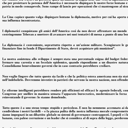
che per proiettare la potenza dell’America è necessario dispiegare le nostre forze lontano e i
patria in modo consapevole. Sono rampe di lancio per operazioni che ci mantengono al sicuro
La Cina capisce quanto valga dispiegare lontano la diplomazia, motivo per cui ha aperto n
sua influenza incontrastata.
I diplomatici conquistano gli amici dell’America così da non dover affrontare un mondo c
costringemmo Teheran a smettere di avanzare nei suoi tentativi di messa a punto di una bomba
La diplomazia è conveniente, soprattutto rispetto a un’azione militare. Scongiurare le g
finanziate fino in fondo il Dipartimento di Stato, dovrò acquistare più munizioni”.
La nostra assistenza allo sviluppo è sempre stata una percentuale esigua del budget fede
fermare una carestia o un focolaio epidemico, quando rispondiamo a un disastro naturale
Consolidiamo benevolmente governi che in caso contrario potrebbero crollare.
Non voglio fingere che tutto questo sia facile o che la politica estera americana non sia stat
nell’indebolirlo. Dovremmo investire in patrioti che servono la nostra nazione, non offender
Le riforme intelligenti potrebbero rendere più efficienti ed efficaci le agenzie federali,
Congresso per snellire in maniera sensata l’apparato burocratico, modernizzare la forza l
reinventando il governo: lo stanno demolendo.
Tutto questo è a uno stesso tempo stupido e pericoloso. E non ho nemmeno accennato ai dann
condividono i nostri fardelli – e fa piazza pulita della nostra influenza morale compromett
siamo impegnati in un dibattito globale su sistemi di governance contrapposti. I popoli e 
banane, con palese corruzione e un leader che si considera al di sopra della legge, perderem