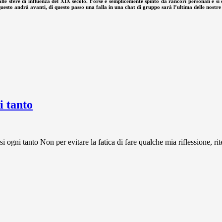
le sfere di influenza del XIX secolo. Forse è semplicemente spinto da rancori personali e si
questo andrà avanti, di questo passo una falla in una chat di gruppo sarà l’ultima delle nostr
 tanto
 tanto Non per evitare la fatica di fare qualche mia riflessione, rit