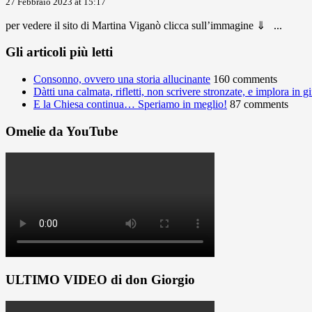
27 Febbraio 2023 at 15:17
per vedere il sito di Martina Viganò clicca sull’immagine ⇓ ...
Gli articoli più letti
Consonno, ovvero una storia allucinante
160 comments
Dàtti una calmata, rifletti, non scrivere stronzate, e implora in 
E la Chiesa continua… Speriamo in meglio!
87 comments
Omelie da YouTube
ULTIMO VIDEO di don Giorgio