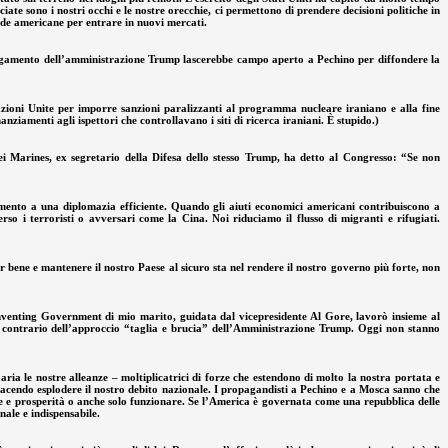
iate sono i nostri occhi e le nostre orecchie, ci permettono di prendere decisioni politiche in
nde americane per entrare in nuovi mercati.
ipiegamento dell’amministrazione Trump lascerebbe campo aperto a Pechino per diffondere la
azioni Unite per imporre sanzioni paralizzanti al programma nucleare iraniano e alla fine
iamenti agli ispettori che controllavano i siti di ricerca iraniani. È stupido.)
ei Marines, ex segretario della Difesa dello stesso Trump, ha detto al Congresso: “Se non
amento a una diplomazia efficiente. Quando gli aiuti economici americani contribuiscono a
 i terroristi o avversari come la Cina. Noi riduciamo il flusso di migranti e rifugiati.
per bene e mantenere il nostro Paese al sicuro sta nel rendere il nostro governo più forte, non
Reinventing Government di mio marito, guidata dal vicepresidente Al Gore, lavorò insieme al
tto contrario dell’approccio “taglia e brucia” dell’Amministrazione Trump. Oggi non stanno
ia le nostre alleanze – moltiplicatrici di forze che estendono di molto la nostra portata e
 facendo esplodere il nostro debito nazionale. I propagandisti a Pechino e a Mosca sanno che
ce e prosperità o anche solo funzionare. Se l’America è governata come una repubblica delle
ale e indispensabile.