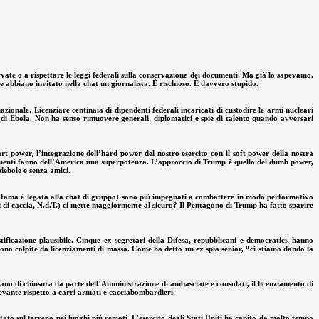
rvate o a rispettare le leggi federali sulla conservazione dei documenti. Ma già lo sapevamo.
 abbiano invitato nella chat un giornalista. È rischioso. È davvero stupido.
zionale. Licenziare centinaia di dipendenti federali incaricati di custodire le armi nucleari
e di Ebola. Non ha senso rimuovere generali, diplomatici e spie di talento quando avversari
t power, l’integrazione dell’hard power del nostro esercito con il soft power della nostra
strumenti fanno dell’America una superpotenza. L’approccio di Trump è quello del dumb power,
 debole e senza amici.
cui fama è legata alla chat di gruppo) sono più impegnati a combattere in modo performativo
i di caccia, N.d.T.) ci mette maggiormente al sicuro? Il Pentagono di Trump ha fatto sparire
tificazione plausibile. Cinque ex segretari della Difesa, repubblicani e democratici, hanno
sono colpite da licenziamenti di massa. Come ha detto un ex spia senior, “ci stiamo dando la
iano di chiusura da parte dell’Amministrazione di ambasciate e consolati, il licenziamento di
ilevante rispetto a carri armati e cacciabombardieri.
ato sul terreno nei luoghi più remoti. L’esercito degli Stati Uniti ha capito da molto tempo