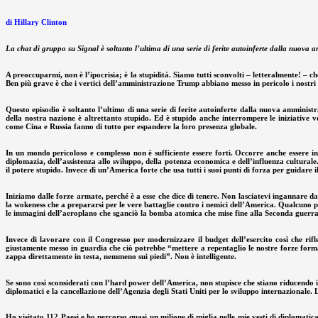
di Hillary Clinton
La chat di gruppo su Signal è soltanto l’ultima di una serie di ferite autoinferte dalla nuova 
A preoccuparmi, non è l’ipocrisia; è la stupidità. Siamo tutti sconvolti – letteralmente! – 
Ben più grave è che i vertici dell’amministrazione Trump abbiano messo in pericolo i nostri
Questo episodio è soltanto l’ultimo di una serie di ferite autoinferte dalla nuova amministr
della nostra nazione è altrettanto stupido. Ed è stupido anche interrompere le iniziative 
come Cina e Russia fanno di tutto per espandere la loro presenza globale.
In un mondo pericoloso e complesso non è sufficiente essere forti. Occorre anche essere i
diplomazia, dell’assistenza allo sviluppo, della potenza economica e dell’influenza cultura
il potere stupido. Invece di un’America forte che usa tutti i suoi punti di forza per guidare
Iniziamo dalle forze armate, perché è a esse che dice di tenere. Non lasciatevi ingannare 
la wokeness che a prepararsi per le vere battaglie contro i nemici dell’America. Qualcuno p
le immagini dell’aeroplano che sganciò la bomba atomica che mise fine alla Seconda guerr
Invece di lavorare con il Congresso per modernizzare il budget dell’esercito così che rifl
giustamente messo in guardia che ciò potrebbe “mettere a repentaglio le nostre forze format
zappa direttamente in testa, nemmeno sui piedi”. Non è intelligente.
Se sono così sconsiderati con l’hard power dell’America, non stupisce che stiano riducendo i
diplomatici e la cancellazione dell’Agenzia degli Stati Uniti per lo sviluppo internazionale.
Ho visitato 112 Paesi e ho percorso quasi un milione di miglia nelle mie vesti di diplomati