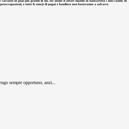
 è cacciato in guai più grandi di lui. Da uomo d’affari mandò in bancarotta i suoi casinò di
e preoccupazioni, e tutte le emoji di pugni e bandiere non basteranno a salvarci.
engo sempre opportuno, anzi...