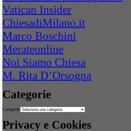
Vatican Insider
ChiesadiMilano.it
Marco Boschini
Merateonline
Noi Siamo Chiesa
M. Rita D’Orsogna
Categorie
Categorie
Privacy e Cookies