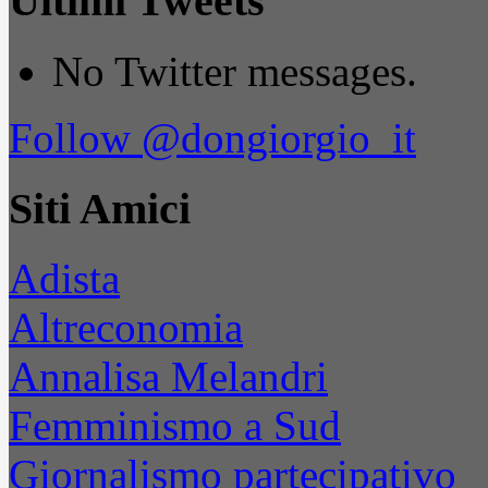
Ultimi Tweets
No Twitter messages.
Follow @dongiorgio_it
Siti Amici
Adista
Altreconomia
Annalisa Melandri
Femminismo a Sud
Giornalismo partecipativo