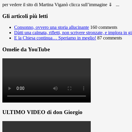
per vedere il sito di Martina Viganò clicca sull’immagine ⇓ ...
Gli articoli più letti
Consonno, ovvero una storia allucinante
160 comments
Dàtti una calmata, rifletti, non scrivere stronzate, e implora in 
E la Chiesa continua… Speriamo in meglio!
87 comments
Omelie da YouTube
ULTIMO VIDEO di don Giorgio