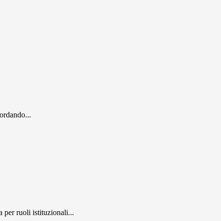
cordando...
er ruoli istituzionali...