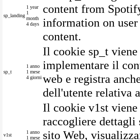
content from Spotify
1 year
1
sp_landing
month
information on user 
4 days
content.
Il cookie sp_t viene
implementare il cont
1 anno
sp_t
1 mese
web e registra anche
4 giorni
dell'utente relativa 
Il cookie v1st vien
raccogliere dettagli 
sito Web, visualizza
1 anno
v1st
1 mese