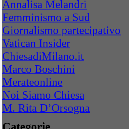
Annalisa Melandri
Femminismo a Sud
Giornalismo partecipativo
Vatican Insider
ChiesadiMilano.it
Marco Boschini
Merateonline
Noi Siamo Chiesa
M. Rita D’Orsogna
Categorie