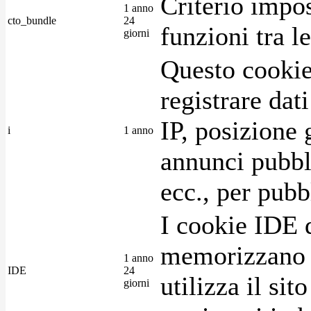
Criterio impos
1 anno
cto_bundle
24
funzioni tra l
giorni
Questo cookie
registrare dat
IP, posizione 
i
1 anno
annunci pubblic
ecc., per pubb
I cookie IDE 
memorizzano i
1 anno
IDE
24
utilizza il si
giorni