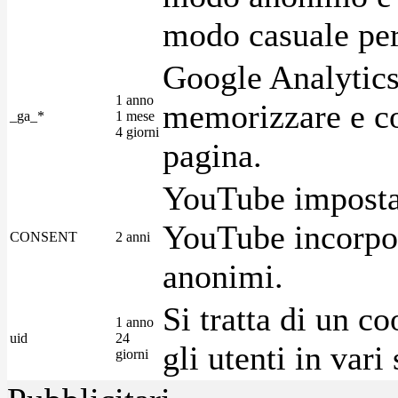
modo casuale per 
Google Analytics
1 anno
memorizzare e con
_ga_*
1 mese
4 giorni
pagina.
YouTube imposta 
YouTube incorpora
CONSENT
2 anni
anonimi.
Si tratta di un c
1 anno
uid
24
gli utenti in var
giorni