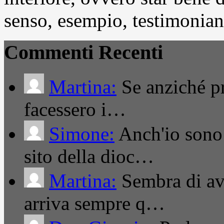
senso, esempio, testimonianza
Commenti Recenti
Martina:
Se anziché pro
facessero i…
Simone:
Anch'io sono 
sito della dioc…
Martina:
Sembra di ave
arriva sempre q…