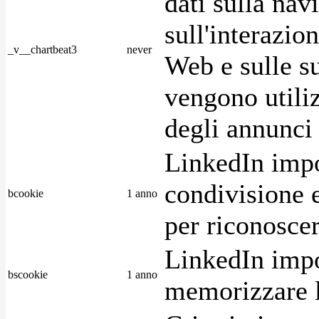
dati sulla nav
sull'interazio
_v__chartbeat3
never
Web e sulle su
vengono utiliz
degli annunci p
LinkedIn impo
condivisione e
bcookie
1 anno
per riconoscer
LinkedIn impo
bscookie
1 anno
memorizzare l