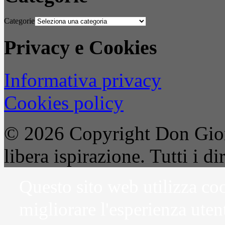
Categorie
Privacy e Cookies
Informativa privacy
Cookies policy
© 2026 Copyright Don Gior
libera ispirazione. Tutti i dir
Questo sito web utilizza coo
migliorare l'esperienza uten