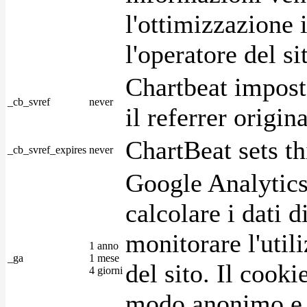
l'ottimizzazione i
l'operatore del s
Chartbeat impost
_cb_svref
never
il referrer origin
ChartBeat sets th
_cb_svref_expires
never
Google Analytics
calcolare i dati d
monitorare l'utili
1 anno
_ga
1 mese
del sito. Il cook
4 giorni
modo anonimo e 