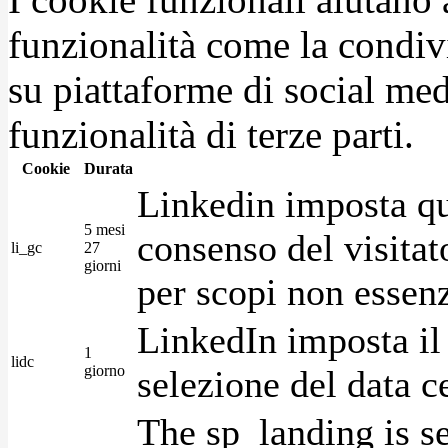
funzionalità come la condiv
su piattaforme di social medi
funzionalità di terze parti.
Cookie
Durata
Linkedin imposta qu
5 mesi
consenso del visitat
li_gc
27
giorni
per scopi non essenz
LinkedIn imposta il 
1
lidc
giorno
selezione del data c
The sp_landing is s