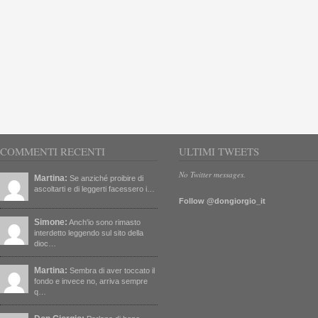
COMMENTI RECENTI
ULTIMI TWEETS
No Twitter messages.
Martina:
Se anziché proibire di
ascoltarti e di leggerti facessero i…
Follow @dongiorgio_it
Simone:
Anch'io sono rimasto
interdetto leggendo sul sito della
dioc…
Martina:
Sembra di aver toccato il
fondo e invece no, arriva sempre
q…