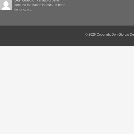
Don Giorgio:
Parlano di bene
comune ma hanno in testa un bene
distorto, n…
© 2026 Copyright Don Giorgio De Capi