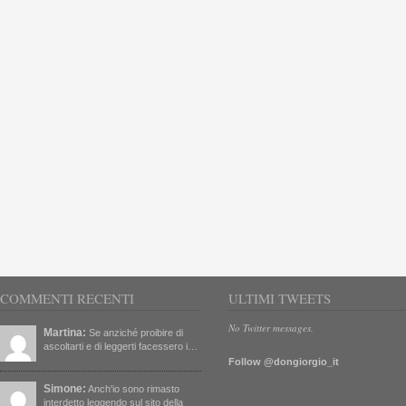
COMMENTI RECENTI
ULTIMI TWEETS
No Twitter messages.
Martina:
Se anziché proibire di
ascoltarti e di leggerti facessero i…
Follow @dongiorgio_it
Simone:
Anch'io sono rimasto
interdetto leggendo sul sito della