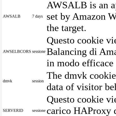
AWSALB is an app
set by Amazon We
AWSALB
7 days
the target.
Questo cookie vie
Balancing di Ama
AWSELBCORS
sessione
in modo efficace i
The dmvk cookie 
dmvk
session
data of visitor b
Questo cookie vie
carico HAProxy di
SERVERID
sessione