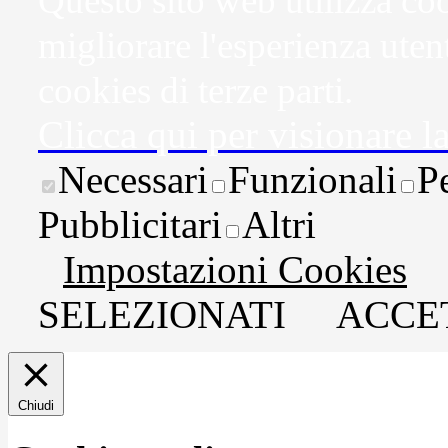
Questo sito web utilizza coo
migliorare l'esperienza uten
cookies di terze parti.
Clicca qui per visionare l
Necessari
Funzionali
P
Pubblicitari
Altri
Impostazioni Cookies
SELEZIONATI
ACCET
Chiudi