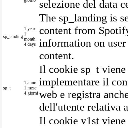
giorno
selezione del data c
The sp_landing is s
content from Spotify
1 year
1
sp_landing
month
information on user 
4 days
content.
Il cookie sp_t viene
implementare il cont
1 anno
sp_t
1 mese
web e registra anche
4 giorni
dell'utente relativa 
Il cookie v1st vien