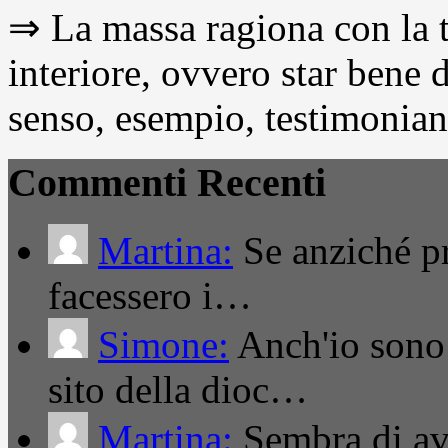
⇒ La massa ragiona con la t
interiore, ovvero star bene
senso, esempio, testimonianza
Commenti Recenti
Martina:
Se anziché pro
facessero i…
Simone:
Anch'io sono 
sito della dioc…
Martina:
Sembra di ave