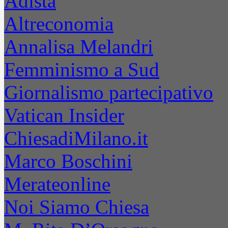
Adista
Altreconomia
Annalisa Melandri
Femminismo a Sud
Giornalismo partecipativo
Vatican Insider
ChiesadiMilano.it
Marco Boschini
Merateonline
Noi Siamo Chiesa