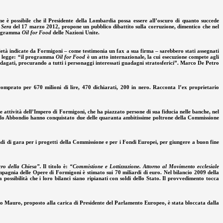
 è possibile che il Presidente della Lombardia possa essere all’oscuro di quanto succede
 Sera
del 17 marzo 2012, propone un pubblico dibattito sulla corruzione, dimentico che nel
programma
Oil for Food
delle Nazioni Unite.
ietà indicate da Formigoni – come testimonia un fax a sua firma – sarebbero stati assegnati
 si legge: “il programma
Oil for Food
è un atto internazionale, la cui esecuzione compete agli
ndagati, procurando a tutti i personaggi interessati guadagni stratosferici”. Marco De Petro
prato per 670 milioni di lire, 470 dichiarati, 200 in nero. Racconta l’ex proprietario
e attività dell’Impero di Formigoni, che ha piazzato persone di sua fiducia nelle banche, nel
Angelo Abbondio hanno conquistato due delle quaranta ambitissime poltrone della Commissione
di di gara per i progetti della Commissione e per i Fondi Europei, per giungere a buon fine
cro della Chiesa”.
Il titolo è:
“Commistione e Lottizzazione. Attorno al Movimento ecclesiale
ompagnia delle Opere di Formigoni è stimato sui 70 miliardi di euro. Nel bilancio 2009 della
 possibilità che i loro bilanci siano ripianati con soldi dello Stato. Il provvedimento tocca
rio Mauro, proposto alla carica di Presidente del Parlamento Europeo, è stata bloccata dalla