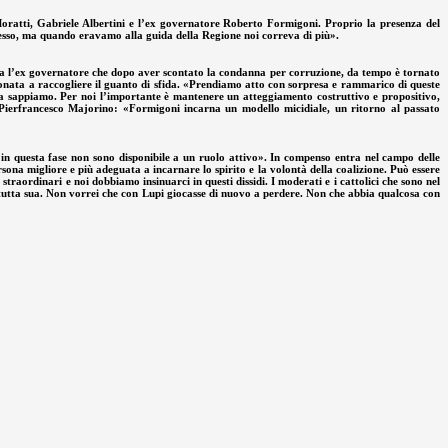
 Moratti, Gabriele Albertini e l’ex governatore Roberto Formigoni. Proprio la presenza del
adesso, ma quando eravamo alla guida della Regione noi correva di più».
a l’ex governatore che dopo aver scontato la condanna per corruzione, da tempo è tornato
zionata a raccogliere il guanto di sfida. «Prendiamo atto con sorpresa e rammarico di queste
a sappiamo. Per noi l’importante è mantenere un atteggiamento costruttivo e propositivo,
, Pierfrancesco Majorino: «Formigoni incarna un modello micidiale, un ritorno al passato
n questa fase non sono disponibile a un ruolo attivo». In compenso entra nel campo delle
ona migliore e più adeguata a incarnare lo spirito e la volontà della coalizione. Può essere
straordinari e noi dobbiamo insinuarci in questi dissidi. I moderati e i cattolici che sono nel
 tutta sua. Non vorrei che con Lupi giocasse di nuovo a perdere. Non che abbia qualcosa con