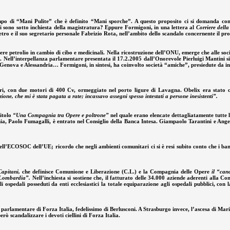
mpo di “Mani Pulite” che è definito “Mani sporche”. A questo proposito ci si domanda come
i sono sotto inchiesta della magistratura? Eppure Formigoni, in una lettera al
Corriere della
ro e il suo segretario personale Fabrizio Rota, nell’ambito dello scandalo concernente il 
re petrolio in cambio di cibo e medicinali. Nella ricostruzione dell’ONU, emerge che alle soc
ri. Nell’interpellanza parlamentare presentata il 17.2.2005 dall’Onorevole Pierluigi Mantini
 a Genova e Alessandria… Formigoni, in sintesi, ha coinvolto società “amiche”, presiedute da i
, con due motori di 400 Cv, ormeggiato nel porto ligure di Lavagna. Obelix era stato com
ne, che mi è stata pagata a rate; incassavo assegni spesso intestati a persone inesistenti”.
titolo
“Una Compagnia tra Opere e poltrone”
nel quale erano elencate dettagliatamente tutte l
ompagnia, Paolo Fumagalli, è entrato nel Consiglio della Banca Intesa. Giampaolo Tarantini e 
ll’ECOSOC dell’UE; ricordo che negli ambienti comunitari ci si è resi subito conto che i ban
Capitani,
che definisce Comunione e Liberazione (C.L.) e la Compagnia delle Opere
il “can
n Lombardia”.
Nell’inchiesta si sostiene che, il fatturato delle 34.000 aziende aderenti alla C
pedali posseduti da enti ecclesiastici la totale equiparazione agli ospedali pubblici, con la
 parlamentare di Forza Italia, fedelissimo di Berlusconi. A Strasburgo invece, l’ascesa di Ma
 scandalizzare i devoti ciellini di Forza Italia.