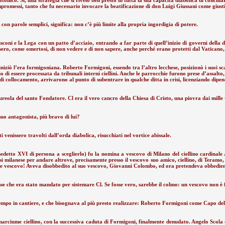
compromessi, tanto che fu necessario invocare la beatificazione di don Luigi Giussani come gius
on parole semplici, significa: non c’è più limite alla propria ingordigia di potere.
usconi e la Lega con un patto d’acciaio, entrando a far parte di quell’inizio di governi della 
finsero, come omertosi, di non vedere e di non sapere, anche perché erano protetti dal Vatican
iniziò l’era formigoniana. Roberto Formigoni, essendo tra l’altro lecchese, posizionò i suoi sca
hio di essere processata da tribunali interni ciellini. Anche le parrocchie furono prese d’assal
e di collocamento, arrivarono al punto di subentrare in qualche ditta in crisi, licenziando dipe
ureola del santo Fondatore. Cl era il vero cancro della Chiesa di Cristo, una piovra dai mille 
suo antagonista, più bravo di lui?
ti venissero travolti dall’orda diabolica, risucchiati nel vortice abissale.
detto XVI di persona a sceglierlo) fu la nomina a vescovo di Milano del ciellino cardinale
lanese per andare altrove, precisamente presso il vescovo suo amico, ciellino, di Teramo, per f
me vescovo! Aveva disobbedito al suo vescovo, Giovanni Colombo, ed ora pretendeva obbedienz
 che era stato mandato per sistemare Cl. Se fosse vero, sarebbe il colmo: un vescovo non è fo
 tempo in cantiere, e che bisognava al più presto realizzare: Roberto Formigoni come Capo de
marciume ciellino, con la successiva caduta di Formigoni, finalmente denudato. Angelo Scola d