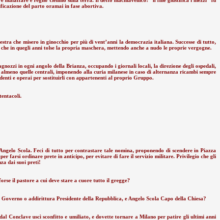
tificazione del parto oramai in fase abortiva.
destra che misero in ginocchio per più di vent’anni la democrazia italiana. Successe di tutto,
o, che in quegli anni tolse la propria maschera, mettendo anche a nudo le proprie vergogne.
gnozzi in ogni angolo della Brianza, occupando i giornali locali, la direzione degli ospedali,
to, almeno quelle centrali, imponendo alla curia milanese in caso di alternanza ricambi sempre
ndenti e operai per sostituirli con appartenenti al proprio Gruppo.
tentacoli.
 Angelo Scola. Feci di tutto per contrastare tale nomina, proponendo di scendere in Piazza
arsi ordinare prete in anticipo, per evitare di fare il servizio militare. Privilegio che gli
a dai suoi preti!
rse il pastore a cui deve stare a cuore tutto il gregge?
l Governo o addirittura Presidente della Repubblica, e Angelo Scola Capo della Chiesa?
al Conclave uscì sconfitto e umiliato, e dovette tornare a Milano per patire gli ultimi anni