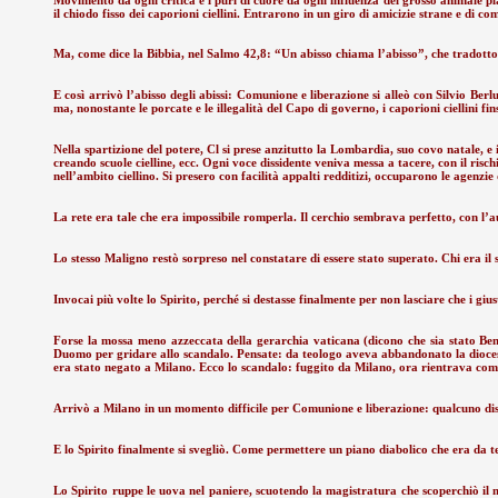
il chiodo fisso dei caporioni ciellini. Entrarono in un giro di amicizie strane e di 
Ma, come dice la Bibbia, nel Salmo 42,8: “Un abisso chiama l’abisso”, che tradotto c
E così arrivò l’abisso degli abissi: Comunione e liberazione si alleò con Silvio Berl
ma, nonostante le porcate e le illegalità del Capo di governo, i caporioni ciellini 
Nella spartizione del potere, Cl si prese anzitutto la Lombardia, suo covo natale, e 
creando scuole cielline, ecc. Ogni voce dissidente veniva messa a tacere, con il risc
nell’ambito ciellino. Si presero con facilità appalti redditizi, occuparono le agenzi
La rete era tale che era impossibile romperla. Il cerchio sembrava perfetto, con l’a
Lo stesso Maligno restò sorpreso nel constatare di essere stato superato. Chi era il 
Invocai più volte lo Spirito, perché si destasse finalmente per non lasciare che i gius
Forse la mossa meno azzeccata della gerarchia vaticana (dicono che sia stato Bene
Duomo per gridare allo scandalo. Pensate: da teologo aveva abbandonato la diocesi mi
era stato negato a Milano. Ecco lo scandalo: fuggito da Milano, ora rientrava co
Arrivò a Milano in un momento difficile per Comunione e liberazione: qualcuno disse
E lo Spirito finalmente si svegliò. Come permettere un piano diabolico che era da
Lo Spirito ruppe le uova nel paniere, scuotendo la magistratura che scoperchiò il 