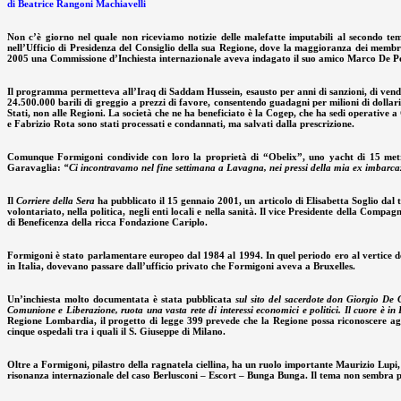
di Beatrice Rangoni Machiavelli
Non c’è giorno nel quale non riceviamo notizie delle malefatte imputabili al secondo te
nell’Ufficio di Presidenza del Consiglio della sua Regione, dove la maggioranza dei membr
2005 una Commissione d’Inchiesta internazionale aveva indagato il suo amico Marco De Pet
Il programma permetteva all’Iraq di Saddam Hussein, esausto per anni di sanzioni, di vende
24.500.000 barili di greggio a prezzi di favore, consentendo guadagni per milioni di dolla
Stati, non alle Regioni. La società che ne ha beneficiato è la Cogep, che ha sedi operative
e Fabrizio Rota sono stati processati e condannati, ma salvati dalla prescrizione.
Comunque Formigoni condivide con loro la proprietà di “Obelix”, uno yacht di 15 metri
Garavaglia:
“Ci incontravamo nel fine settimana a Lavagna, nei pressi della mia ex imbarcazio
Il
Corriere della Sera
ha pubblicato il 15 gennaio 2001, un articolo di Elisabetta Soglio dal 
volontariato, nella politica, negli enti locali e nella sanità. Il vice Presidente della C
di Beneficenza della ricca Fondazione Cariplo.
Formigoni è stato parlamentare europeo dal 1984 al 1994. In quel periodo ero al vertice de
in Italia, dovevano passare dall’ufficio privato che Formigoni aveva a Bruxelles.
Un’inchiesta molto documentata è stata pubblicata
sul sito del sacerdote don Giorgio De 
Comunione e Liberazione, ruota una vasta rete di interessi economici e politici. Il cuore è i
Regione Lombardia, il progetto di legge 399 prevede che la Regione possa riconoscere agli os
cinque ospedali tra i quali il S. Giuseppe di Milano.
Oltre a Formigoni, pilastro della ragnatela ciellina, ha un ruolo importante Maurizio Lupi,
risonanza internazionale del caso Berlusconi – Escort – Bunga Bunga. Il tema non sembra però