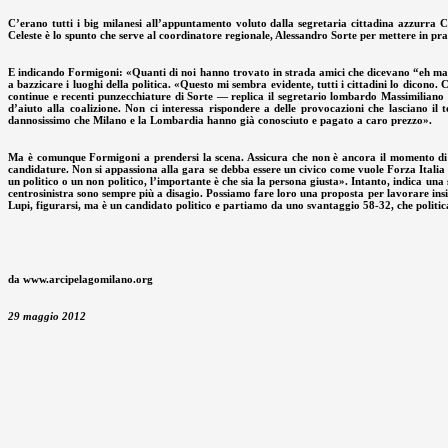
C’erano tutti i big milanesi all’appuntamento voluto dalla segretaria cittadina azzurra C
Celeste è lo spunto che serve al coordinatore regionale, Alessandro Sorte per mettere in pr
E indicando Formigoni: «Quanti di noi hanno trovato in strada amici che dicevano “eh ma
a bazzicare i luoghi della politica. «Questo mi sembra evidente, tutti i cittadini lo dicon
continue e recenti punzecchiature di Sorte — replica il segretario lombardo Massimilian
d’aiuto alla coalizione. Non ci interessa rispondere a delle provocazioni che lasciano 
dannosissimo che Milano e la Lombardia hanno già conosciuto e pagato a caro prezzo».
Ma è comunque Formigoni a prendersi la scena. Assicura che non è ancora il momento di t
candidature. Non si appassiona alla gara se debba essere un civico come vuole Forza Italia 
un politico o un non politico, l’importante è che sia la persona giusta». Intanto, indica una 
centrosinistra sono sempre più a disagio. Possiamo fare loro una proposta per lavorare ins
Lupi, figurarsi, ma è un candidato politico e partiamo da uno svantaggio 58-32, che politica
da www.arcipelagomilano.org
29 maggio 2012