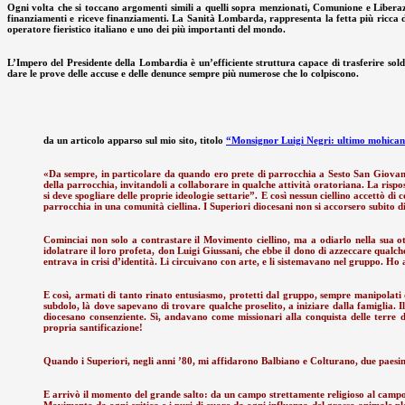
Ogni volta che si toccano argomenti simili a quelli sopra menzionati, Comunione e Liberaz
finanziamenti e riceve finanziamenti. La Sanità Lombarda, rappresenta la fetta più ricca del 
operatore fieristico italiano e uno dei più importanti del mondo.
L’Impero del Presidente della Lombardia è un’efficiente struttura capace di trasferire so
dare le prove delle accuse e delle denunce sempre più numerose che lo colpiscono.
da un articolo apparso sul mio sito, titolo
“Monsignor Luigi Negri: ultimo mohica
«Da sempre, in particolare da quando ero prete di parrocchia a Sesto San Giovanni
della parrocchia, invitandoli a collaborare in qualche attività oratoriana. La risp
si deve spogliare delle proprie ideologie settarie”. E così nessun ciellino accettò d
parrocchia in una comunità ciellina. I Superiori diocesani non si accorsero subito di 
Cominciai non solo a contrastare il Movimento ciellino, ma a odiarlo nella sua ottu
idolatrare il loro profeta, don Luigi Giussani, che ebbe il dono di azzeccare qualc
entrava in crisi d’identità. Li circuivano con arte, e li sistemavano nel gruppo. Ho 
E così, armati di tanto rinato entusiasmo, protetti dal gruppo, sempre manipolati d
subdolo, là dove sapevano di trovare qualche proselito, a iniziare dalla famiglia. I
diocesano consenziente. Sì, andavano come missionari alla conquista delle terre
propria santificazione!
Quando i Superiori, negli anni ’80, mi affidarono Balbiano e Colturano, due paesini 
E arrivò il momento del grande salto: da un campo strettamente religioso al campo 
Movimento da ogni critica e i puri di cuore da ogni influenza del grosso animale plato