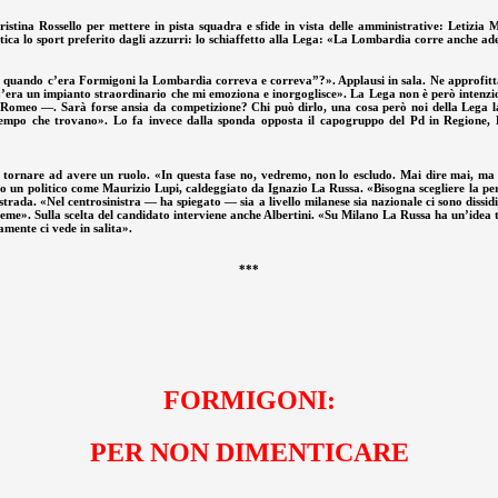
ristina Rossello per mettere in pista squadra e sfide in vista delle amministrative: Letizia
atica lo sport preferito dagli azzurri: lo schiaffetto alla Lega: «La Lombardia corre anche 
 quando c’era Formigoni la Lombardia correva e correva”?». Applausi in sala. Ne approfitt
o. C’era un impianto straordinario che mi emoziona e inorgoglisce». La Lega non è però inten
o Romeo —. Sarà forse ansia da competizione? Chi può dirlo, una cosa però noi della Lega l
il tempo che trovano». Lo fa invece dalla sponda opposta il capogruppo del Pd in Regione
ornare ad avere un ruolo. «In questa fase no, vedremo, non lo escludo. Mai dire mai, ma i
o un politico come Maurizio Lupi, caldeggiato da Ignazio La Russa. «Bisogna scegliere la pers
strada. «Nel centrosinistra — ha spiegato — sia a livello milanese sia nazionale ci sono dissidi 
ieme». Sulla scelta del candidato interviene anche Albertini. «Su Milano La Russa ha un’idea
mente ci vede in salita».
***
FORMIGONI:
PER NON DIMENTICARE