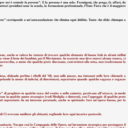
per noi è centrale la persona”
. E la persona è una sola: Formigoni, che prega, fa affari, da
settori presidiati sono la scuola, la formazione professionale, l’Ente Fiera che è il maggiore
eno”
corrisponde a un’autoassoluzione che elimina ogni dubbio. Tanto che sfida chiunque a
e, anche se talora ho tentato di trovare qualche elemento di buona fede in alcuni ciellini
viene il bene dei bambini, poi il Movimento. In oratorio non deve esserci alcuna tessera, ci
a parrocchia, a meno che qualche prete diocesano, convertitosi alla setta, non trasformasse la
ge.
a, sfidando perfino i ribelli del ’68, non sulle piazze, ma rintanati nelle loro chiesuole a
nipolando la mente di indecisi, di disorientati, soprattutto quando qualche ragazza o ragazzo
o” di preghiere in qualche tasca del vestito o nello zainetto, partivano all’attacco, in modo
arono in qualche punto strategico (vedi Mediglia e dintorni), con l’appoggio di qualche prete
 soprattutto da un interesse personale, anche se spirituale: fare un’opera buona, per la
di Cl avevano umiliato gli abitanti, togliendo loro ogni incarico pastorale.
 sanitario. Nacque così la Compagnia delle Opere, un’invenzione strategica per proteggere il
 malaffare e regno ciellino sulla terra. Il detto machiavellico: “il fine giustifica i mezzi” fu