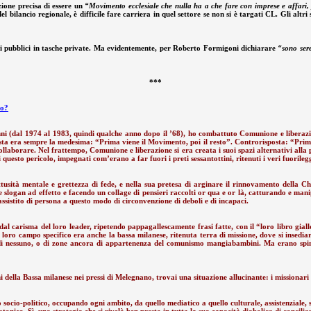
ione precisa di essere un
“Movimento ecclesiale che nulla ha a che fare con imprese e affari, 
bilancio regionale, è difficile fare carriera in quel settore se non si è targati CL. Gli altri 
ldi pubblici in tasche private. Ma evidentemente, per Roberto Formigoni dichiarare
“sono ser
***
no?
 (dal 1974 al 1983, quindi qualche anno dopo il ’68), ho combattuto Comunione e liberazion
osta era sempre la medesima: “Prima viene il Movimento, poi il resto”. Controrisposta: “Prima 
i collaborare. Nel frattempo, Comunione e liberazione si era creata i suoi spazi alternativi all
questo pericolo, impegnati com’erano a far fuori i preti sessantottini, ritenuti i veri fuorileg
sità mentale e grettezza di fede, e nella sua pretesa di arginare il rinnovamento della Chies
he slogan ad effetto e facendo un collage di pensieri raccolti or qua e or là, catturando e ma
assistito di persona a questo modo di circonvenzione di deboli e di incapaci.
al carisma del loro leader, ripetendo pappagallescamente frasi fatte, con il “loro libro giall
l loro campo specifico era anche la bassa milanese, ritenuta terra di missione, dove si insedi
 di nessuno, o di zone ancora di appartenenza del comunismo mangiabambini. Ma erano spinti
della Bassa milanese nei pressi di Melegnano, trovai una situazione allucinante: i missionari 
socio-politico, occupando ogni ambito, da quello mediatico a quello culturale, assistenziale,
nico. Sì, una strategia che si rivelò ben presto in tutta la sua capacità diabolica di conciliare