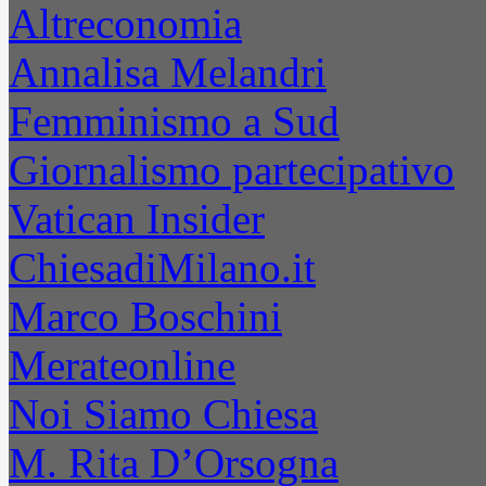
Altreconomia
Annalisa Melandri
Femminismo a Sud
Giornalismo partecipativo
Vatican Insider
ChiesadiMilano.it
Marco Boschini
Merateonline
Noi Siamo Chiesa
M. Rita D’Orsogna