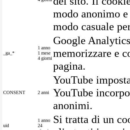
del sito. Il cook
modo anonimo e 
modo casuale per 
Google Analytics
1 anno
memorizzare e con
_ga_*
1 mese
4 giorni
pagina.
YouTube imposta 
YouTube incorpora
CONSENT
2 anni
anonimi.
Si tratta di un c
1 anno
uid
24