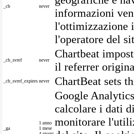
_cb
never
informazioni ven
l'ottimizzazione i
l'operatore del s
Chartbeat impost
_cb_svref
never
il referrer origin
ChartBeat sets th
_cb_svref_expires
never
Google Analytics
calcolare i dati d
monitorare l'utili
1 anno
_ga
1 mese
4 giorni