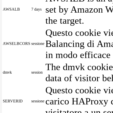
set by Amazon We
AWSALB
7 days
the target.
Questo cookie vie
Balancing di Ama
AWSELBCORS
sessione
in modo efficace i
The dmvk cookie 
dmvk
session
data of visitor b
Questo cookie vie
carico HAProxy di
SERVERID
sessione
visitatore a un se