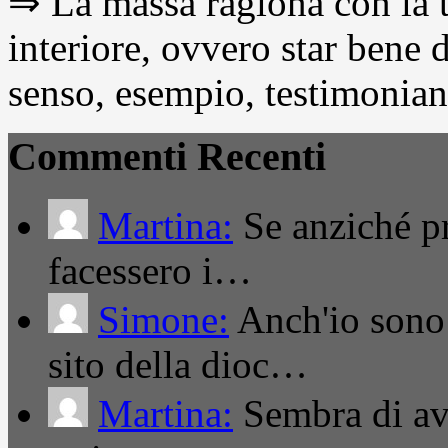
⇒ La massa ragiona con la t
interiore, ovvero star bene
senso, esempio, testimonianza
Commenti Recenti
Martina:
Se anziché pro
facessero i…
Simone:
Anch'io sono 
sito della dioc…
Martina:
Sembra di ave