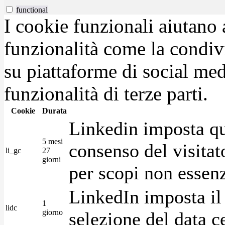
functional
I cookie funzionali aiutano 
funzionalità come la condiv
su piattaforme di social medi
funzionalità di terze parti.
Cookie
Durata
Linkedin imposta qu
5 mesi
consenso del visitat
li_gc
27
giorni
per scopi non essenz
LinkedIn imposta il 
1
lidc
giorno
selezione del data c