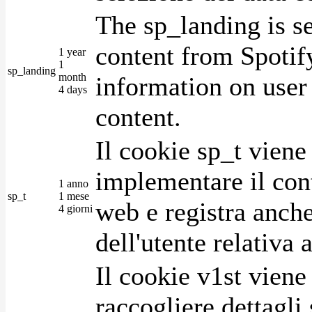
The sp_landing is s
content from Spotify
1 year
1
sp_landing
month
information on user 
4 days
content.
Il cookie sp_t viene
implementare il cont
1 anno
sp_t
1 mese
web e registra anche
4 giorni
dell'utente relativa 
Il cookie v1st vien
raccogliere dettagli 