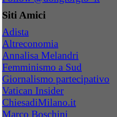
Siti Amici
Adista
Altreconomia
Annalisa Melandri
Femminismo a Sud
Giornalismo partecipativo
Vatican Insider
ChiesadiMilano.it
Marco Boschini