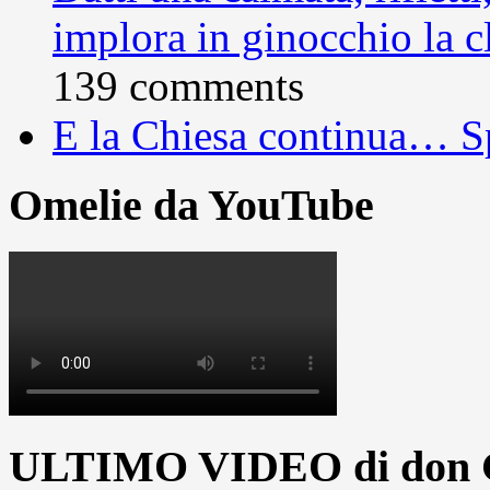
implora in ginocchio la c
139 comments
E la Chiesa continua… S
Omelie da YouTube
ULTIMO VIDEO di don G