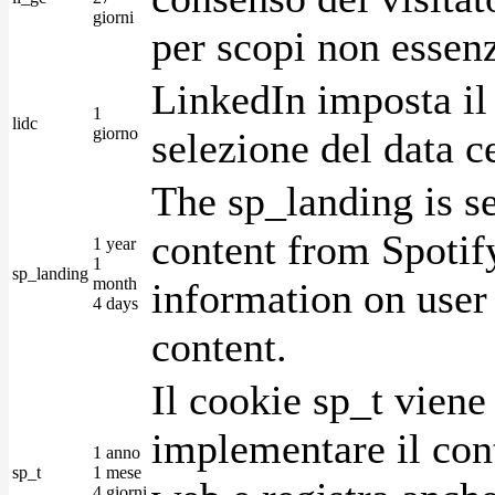
giorni
per scopi non essenz
LinkedIn imposta il 
1
lidc
giorno
selezione del data c
The sp_landing is s
content from Spotify
1 year
1
sp_landing
month
information on user 
4 days
content.
Il cookie sp_t viene
implementare il cont
1 anno
sp_t
1 mese
4 giorni