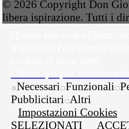
© 2026 Copyright Don Gior
libera ispirazione. Tutti i dir
Questo sito web utilizza coo
migliorare l'esperienza uten
cookies di terze parti.
Clicca qui per visionare l
Necessari
Funzionali
P
Pubblicitari
Altri
Impostazioni Cookies
SELEZIONATI
ACCET