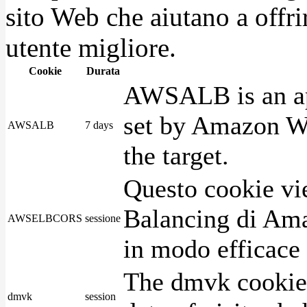
sito Web che aiutano a offrir
utente migliore.
Cookie
Durata
AWSALB is an app
set by Amazon We
AWSALB
7 days
the target.
Questo cookie vie
Balancing di Ama
AWSELBCORS
sessione
in modo efficace i
The dmvk cookie 
dmvk
session