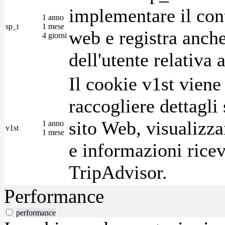
implementare il cont
1 anno
sp_t
1 mese
web e registra anche
4 giorni
dell'utente relativa 
Il cookie v1st vien
raccogliere dettagli 
sito Web, visualizza
1 anno
v1st
1 mese
e informazioni ricev
TripAdvisor.
Performance
performance