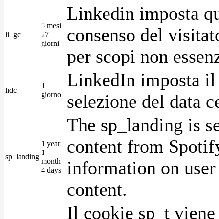
Linkedin imposta qu
5 mesi
consenso del visitat
li_gc
27
giorni
per scopi non essenz
LinkedIn imposta il 
1
lidc
giorno
selezione del data c
The sp_landing is s
content from Spotify
1 year
1
sp_landing
month
information on user 
4 days
content.
Il cookie sp_t viene