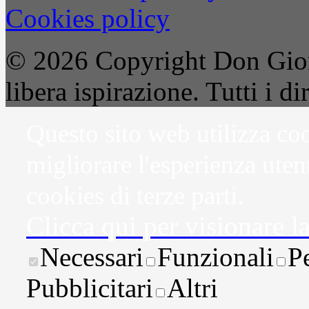
Cookies policy
© 2026 Copyright Don Gior
libera ispirazione. Tutti i dir
Questo sito web utilizza coo
migliorare l'esperienza uten
cookies di terze parti.
Clicca qui per visionare l
Necessari
Funzionali
P
Pubblicitari
Altri