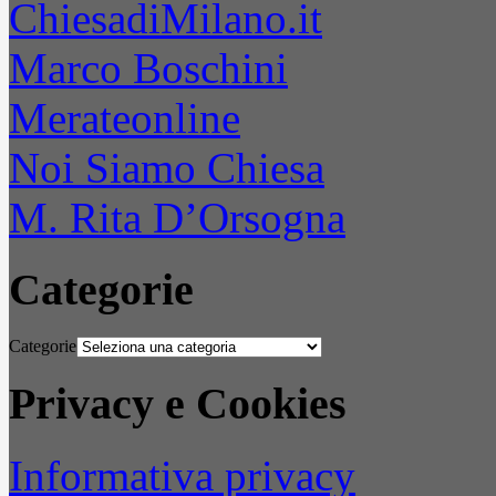
ChiesadiMilano.it
Marco Boschini
Merateonline
Noi Siamo Chiesa
M. Rita D’Orsogna
Categorie
Categorie
Privacy e Cookies
Informativa privacy