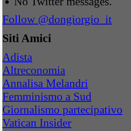
No Twitter messages.
Follow @dongiorgio_it
Siti Amici
Adista
Altreconomia
Annalisa Melandri
Femminismo a Sud
Giornalismo partecipativo
Vatican Insider