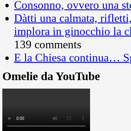
Consonno, ovvero una sto
Dàtti una calmata, rifletti
implora in ginocchio la c
139 comments
E la Chiesa continua… S
Omelie da YouTube