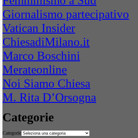
Femminismo a Sud
Giornalismo partecipativo
Vatican Insider
ChiesadiMilano.it
Marco Boschini
Merateonline
Noi Siamo Chiesa
M. Rita D’Orsogna
Categorie
Categorie