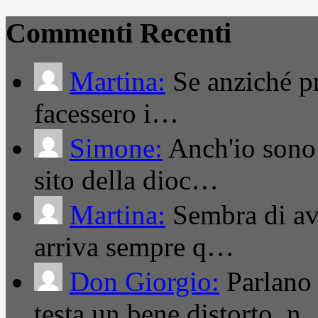
Commenti Recenti
Martina:
Se anziché pro
facessero i…
Simone:
Anch'io sono 
sito della dioc…
Martina:
Sembra di ave
arriva sempre q…
Don Giorgio:
Parlano
testa un bene distorto, n