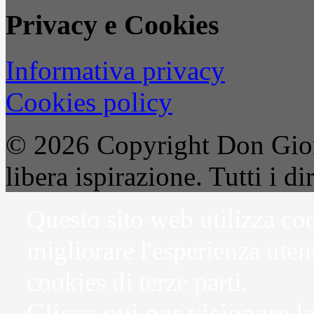
Privacy e Cookies
Informativa privacy
Cookies policy
© 2026 Copyright Don Gior
libera ispirazione. Tutti i dir
Questo sito web utilizza coo
migliorare l'esperienza uten
cookies di terze parti.
Clicca qui per visionare l